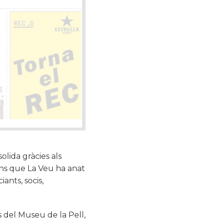
solida gràcies als
ons que La Veu ha anat
ants, socis,
s del Museu de la Pell,