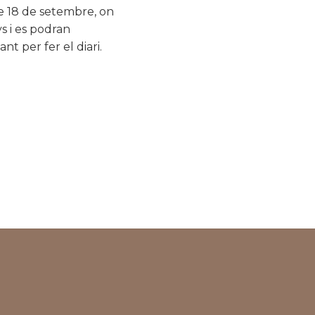
ge 18 de setembre, on
s i es podran
ant per fer el diari.