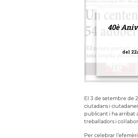
40è Aniv
del 22
El 3 de setembre de
ciutadans i ciutadane
publicant i ha arribat 
treballadors i col·lab
Per celebrar l’efemèri