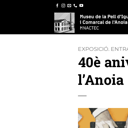
Skip
to
content
EXPOSICIÓ. ENT
40è ani
l’Anoia