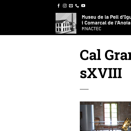
Skip
to
content
Cal Gra
sXVIII