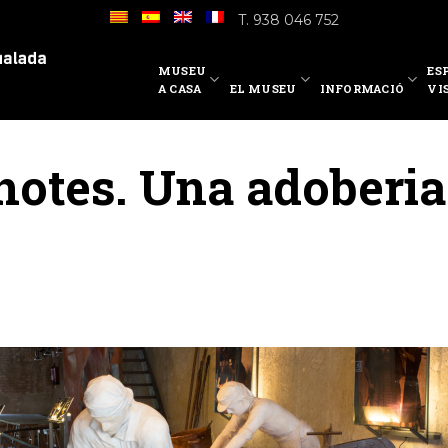
T. 938 046 752
MUSEU
ES
A CASA
EL MUSEU
INFORMACIÓ
VI
notes. Una adoberia