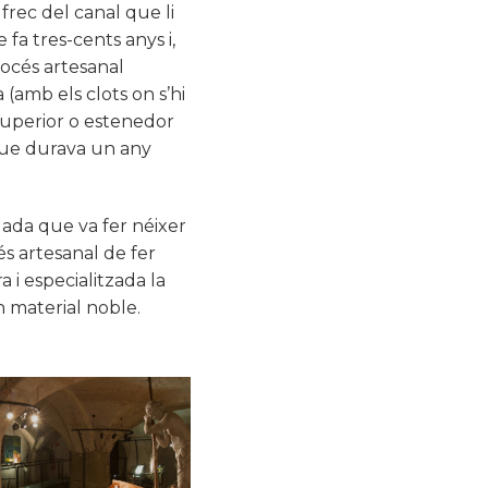
 frec del canal que li
fa tres-cents anys i,
rocés artesanal
a (amb els clots on s’hi
 superior o estenedor
, que durava un any
lada que va fer néixer
és artesanal de fer
 i especialitzada la
n material noble.