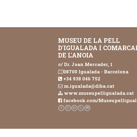
MUSEU DE LA PELL
D'IGUALADA I COMARCA
DE L'ANOIA
c/ Dr. Joan Mercader, 1
08700 Igualada - Barcelona
+34 938 046 752
m.igualada@diba.cat
www.museupelligualada.cat
facebook.com/Museupelligua