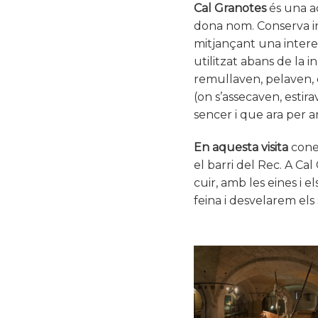
Cal Granotes
és una a
dona nom. Conserva int
mitjançant una interes
utilitzat abans de la in
remullaven, pelaven, 
(on s’assecaven, estir
sencer i que ara per 
En aquesta visita
conei
el barri del Rec. A Ca
cuir, amb les eines i 
feina i desvelarem els