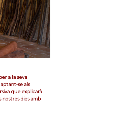
er a la seva
daptant-se als
siva que explicarà
ls nostres dies amb