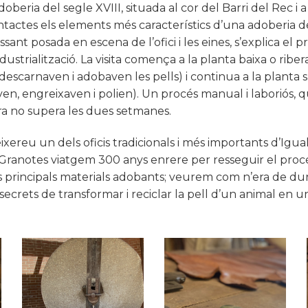
doberia del segle XVIII, situada al cor del Barri del Rec i a
actes els elements més característics d’una adoberia de 
sant posada en escena de l’ofici i les eines, s’explica el p
dustrialització. La visita comença a la planta baixa o riber
descarnaven i adobaven les pells) i continua a la planta
aven, engreixaven i polien). Un procés manual i laboriós
ara no supera les dues setmanes.
xereu un dels oficis tradicionals i més importants d’Igua
l Granotes viatgem 300 anys enrere per resseguir el proc
els principals materials adobants; veurem com n’era de dura
 secrets de transformar i reciclar la pell d’un animal en u