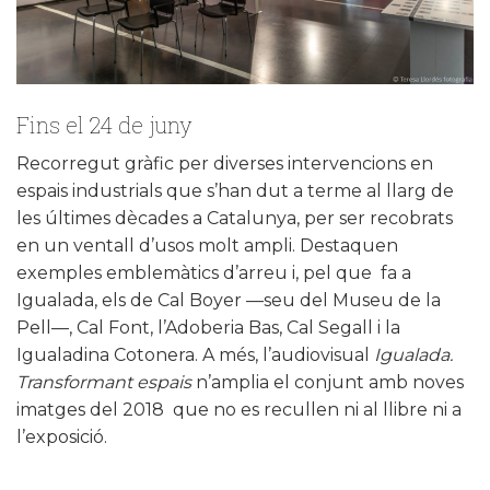
Fins el 24 de juny
Recorregut gràfic per diverses intervencions en
espais industrials que s’han dut a terme al llarg de
les últimes dècades a Catalunya, per ser recobrats
en un ventall d’usos molt ampli. Destaquen
exemples emblemàtics d’arreu i, pel que fa a
Igualada, els de Cal Boyer —seu del Museu de la
Pell—, Cal Font, l’Adoberia Bas, Cal Segall i la
Igualadina Cotonera. A més, l’audiovisual
Igualada.
Transformant espais
n’amplia el conjunt amb noves
imatges del 2018 que no es recullen ni al llibre ni a
l’exposició.