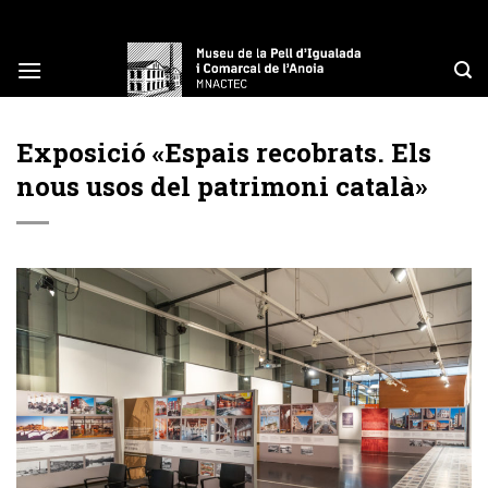
Skip
to
content
Exposició «Espais recobrats. Els
nous usos del patrimoni català»