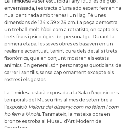
La Timidesa
va ser esculpida l’any 1909, és de guix,
envernissada, i es tracta d’una adolescent femenina
nua, pentinada amb trenes i un llaç. Té unes
dimensions de 134 x 39 x 39 cm. La peça demostra
un treball molt hàbil com a retratista, on capta els
trets físics i psicològics del personatge. Durant la
primera etapa, les seves obres es basaven en un
realisme accentuat, tenint cura dels detalls i trets
fisonòmics, que en conjunt mostren els estats
anímics. En general, són personatges quotidians, del
carrer i senzills, sense cap ornament excepte els
rostres i els gestos.
La Timidesa estarà exposada a la Sala d’exposicions
temporals del Museu fins al mes de setembre a
l’exposició
Visions del disseny: com ho fèiem i com
ho fem a l’Anoia.
Tanmateix, la mateixa obra en
bronze es troba al Museu d’Art Modern de