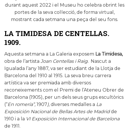
durant aquest 2022 i el Museu ho celebra obrint les
portes de la seva col·lecció, de forma virtual,
mostrant cada setmana una peça del seu fons.
LA TIMIDESA DE CENTELLAS.
1909.
Aquesta setmana a La Galeria exposem
La Timidesa,
obra de l’artista
Joan Centellas i Raig.
Nascut a
Igualada l’any 1887, va ser estudiant de la Llotja de
Barcelona del 1910 al 1915. La seva breu carrera
artística va ser premiada amb diversos
reconeixements com el Premi de l’Ateneu Obrer de
Barcelona (1905), per un dels seus grups escultòrics
(“
En romería”,
1907
),
diverses medalles a
La
Exposición Nacional de Bellas Artes de Madrid
de
1910 i a la
VI Exposición Internacional de Barcelona
de 1911.