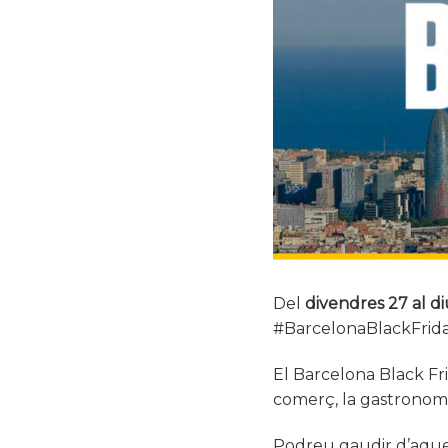
Del
divendres 27 al 
#BarcelonaBlackFri
El Barcelona Black Fri
comerç, la gastronomia
Podreu gaudir d’aque