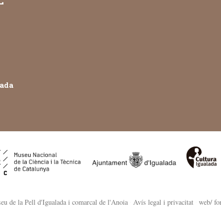
L
lada
 de la Pell d'Igualada i comarcal de l'Anoia
·
Avís legal i privacitat
·
web/ f