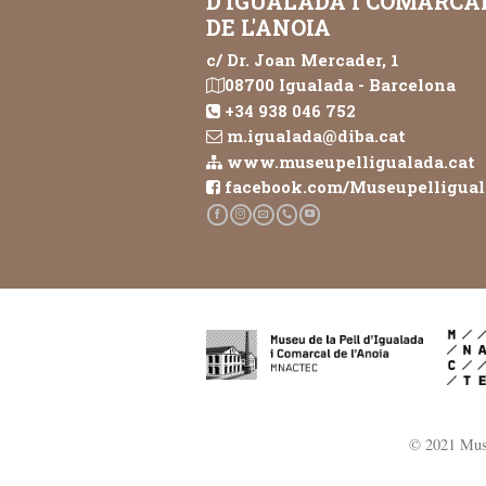
D'IGUALADA I COMARCA
DE L'ANOIA
c/ Dr. Joan Mercader, 1
08700 Igualada - Barcelona
+34 938 046 752
m.igualada@diba.cat
www.museupelligualada.cat
facebook.com/Museupelligua
© 2021 Museu