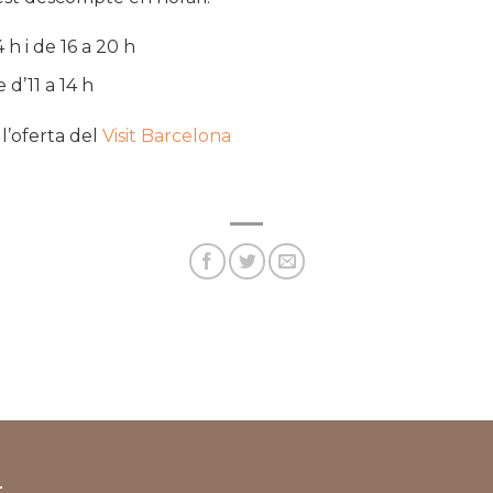
 h i de 16 a 20 h
d’11 a 14 h
 l’oferta del
Visit Barcelona