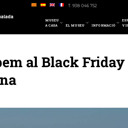
T. 938 046 752
MUSEU
ES
A CASA
EL MUSEU
INFORMACIÓ
VI
pem al Black Friday
ona