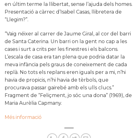
en últim terme la llibertat, sense l’ajuda dels homes.
Presentació a càrrec d’Isabel Casas, llibretera de
“Llegim?”.
“Vaig néixer al carrer de Jaume Giral, al cor del barri
de Santa Caterina. Un barri on la gent no cap a les
cases i surt a crits per les finestres i els balcons.
L’escala de casa era tan plena que podria datar la
meva infància pels graus de coneixement de cada
replà. No tots els replans eren iguals per a mi, n’hi
havia de propicis, n’hi havia de tèrbols, que
procurava passar gairebé amb els ulls clucs.”
Fragment de “Feliçment, jo sóc una dona” (1969), de
Maria Aurèlia Capmany.
Més informació