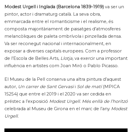
Modest Urgell i Inglada (Barcelona 1839-1919)
va ser un
pintor, actor i dramaturg català. La seva obra,
emmarcada entre el romanticisme i el realisme, és
composta majoritàriament de paisatges d’atmosferes
melancòliques de paleta ombrívola i pinzellada densa.
Va ser reconegut nacional i internacionalment, en
exposar a diverses capitals europees. Com a professor
de l’Escola de Belles Arts,
Llotja,
va exercir una important
influència en artistes com Joan Miró o Pablo Picasso.
El Museu de la Pell conserva una altra pintura d’aquest
autor,
Un carrer de Sant Gervasi
i
Sol de matí
(MPICA
15254) que entre el 2019 i el 2020 va ser cedida en
préstec a l’exposició
Modest Urgell.
Més enllà de l’horitzó
celebrada al Museu de Girona en el marc de l’any
Modest
Urgell.