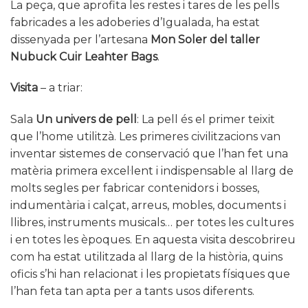
La peça, que aprofita les restes i tares de les pells
fabricades a les adoberies d’Igualada, ha estat
dissenyada per l’artesana
Mon Soler del taller
Nubuck Cuir Leahter Bags
.
Visita
– a triar:
Sala
Un univers de pell
: La pell és el primer teixit
que l’home utilitzà. Les primeres civilitzacions van
inventar sistemes de conservació que l’han fet una
matèria primera excel·lent i indispensable al llarg de
molts segles per fabricar contenidors i bosses,
indumentària i calçat, arreus, mobles, documents i
llibres, instruments musicals… per totes les cultures
i en totes les èpoques. En aquesta visita descobrireu
com ha estat utilitzada al llarg de la història, quins
oficis s’hi han relacionat i les propietats físiques que
l’han feta tan apta per a tants usos diferents.