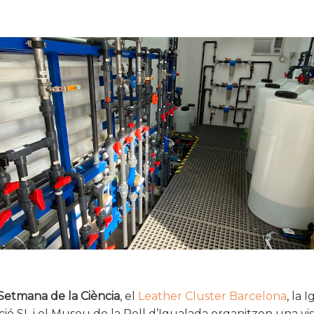
Setmana de la Ciència
, el
Leather Cluster Barcelona
, la 
ó SL i el Museu de la Pell d’Igualada organitzen una visi