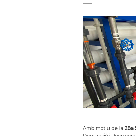
Amb motiu de la
28a 
Depuració i Recuperaci