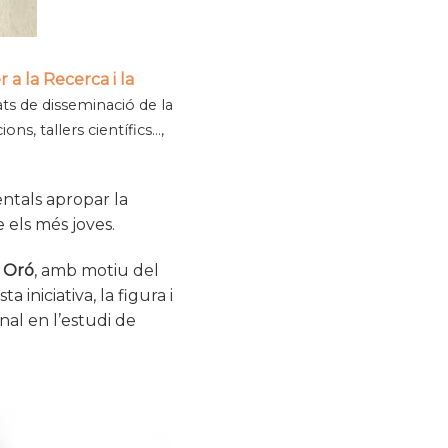
 a la Recerca i la
ats de disseminació de la
ons, tallers científics…,
entals apropar la
e els més joves.
 Oró
, amb motiu del
iniciativa, la figura i
nal en l’estudi de