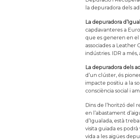
la depuradora dels ad
La depuradora d’Igual
capdavanteres a Europa
que es generen en el 
associades a Leather 
indústries. IDR a més, 
La depuradora dels a
d’un clúster, és pione
impacte positiu a la s
consciència social i a
Dins de l’horitzó del 
en l’abastament d’aig
d’Igualada, està treba
visita guiada es podr
vida a les aigües depu