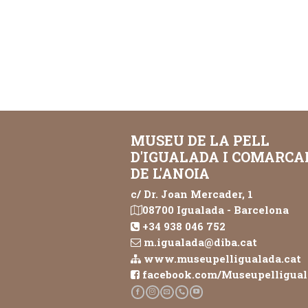
MUSEU DE LA PELL
D'IGUALADA I COMARCA
DE L'ANOIA
c/ Dr. Joan Mercader, 1
08700 Igualada - Barcelona
+34 938 046 752
m.igualada@diba.cat
www.museupelligualada.cat
facebook.com/Museupelligua