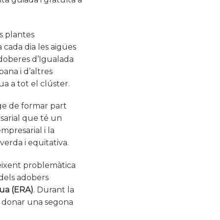
s plantes
 cada dia les aigües
adoberes d’Igualada
ana i d’altres
a a tot el clúster.
ge de formar part
sarial que té un
mpresarial i la
verda i equitativa.
reixent problemàtica
dels adobers
gua (ERA)
. Durant la
 i donar una segona