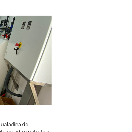
Igualadina de
ta guiada i gratuïta a