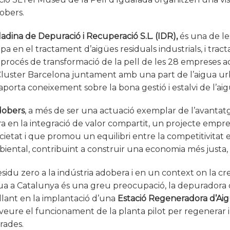
obers.
adina de Depuració i Recuperació S.L. (IDR),
és una de le
 en el tractament d’aigües residuals industrials, i tracta
procés de transformació de la pell de les 28 empreses 
Cluster Barcelona juntament amb una part de l’aigua urb
aporta coneixement sobre la bona gestió i estalvi de l’aigu
dobers
, a més de ser una actuació exemplar de l’avantat
ra en la integració de valor compartit, un projecte empre
ocietat i que promou un equilibri entre la competitivitat e
mbiental, contribuint a construir una economia més justa, 
residu zero a la indústria adobera i en un context on la c
ua a Catalunya és una greu preocupació, la depuradora 
llant en la implantació d’una
Estació Regeneradora d’Ai
à veure el funcionament de la planta pilot per regenerar
rades.