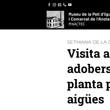
Skip
to
content
SETMANA DE LA C
Visita 
adobers
planta 
aigües