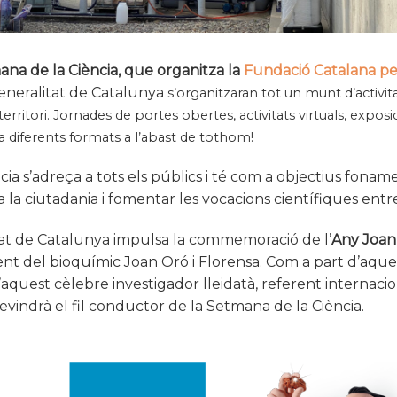
na de la Ciència, que organitza la
Fundació Catalana per
Generalitat de Catalunya
s’organitzaran tot un munt d’activit
erritori. Jornades de portes obertes, activitats virtuals, exposici
ca diferents formats a l’abast de tothom!
ia s’adreça a tots els públics i té com a objectius fonam
 a la ciutadania i fomentar les vocacions científiques entr
at de Catalunya impulsa la commemoració de l’
Any Joan
t del bioquímic Joan Oró i Florensa. Com a part d’aquesta 
d’aquest cèlebre investigador lleidatà, referent internacio
devindrà el fil conductor de la Setmana de la Ciència.