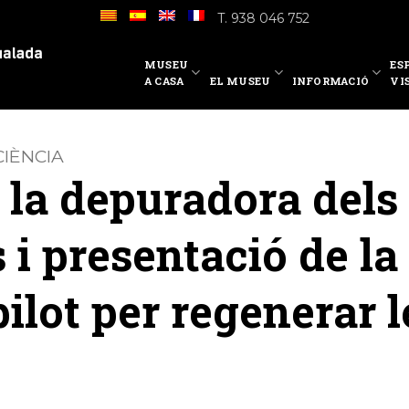
T. 938 046 752
MUSEU
ES
A CASA
EL MUSEU
INFORMACIÓ
VI
IÈNCIA
a la depuradora dels
 i presentació de la
pilot per regenerar l