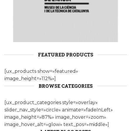
FEATURED PRODUCTS
[ux_products show=»featured»
image_height=»112%»]
BROWSE CATEGORIES
[ux_product_categories style=»overlay»
slider_nav_style=»circle» animate=»fadeInLeft»
image_height=»87%» image_hover=»zoom»
image_hover_alt=»glow» text_pos=»middle»]