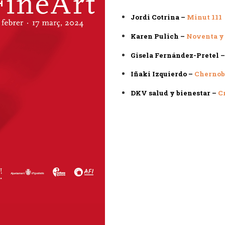
Jordi Cotrina –
Minut 111
Karen Pulich –
Noventa y
Gisela Fernández-Pretel 
Iñaki Izquierdo –
Chernoby
DKV salud y bienestar –
C