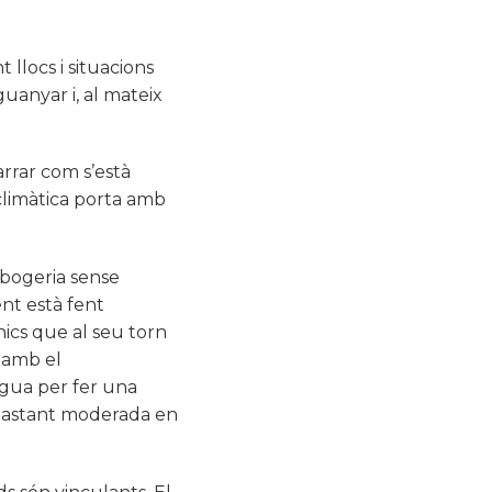
 llocs i situacions
uanyar i, al mateix
narrar com s’està
climàtica porta amb
 bogeria sense
ent està fent
nics que al seu torn
a amb el
igua per fer una
 bastant moderada en