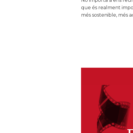
No importa si ens reu
que és realment impor
més sostenible, més ac