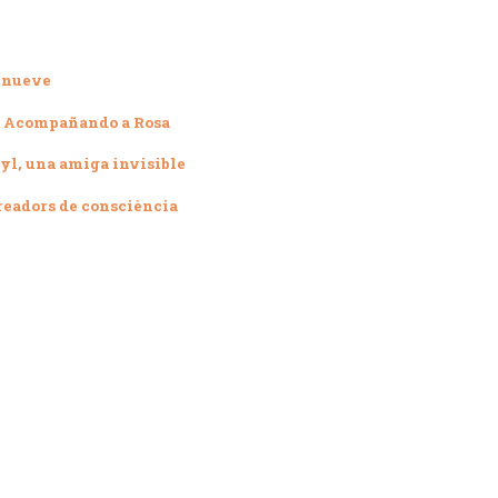
 nueve
–
Acompañando a Rosa
l, una amiga invisible
readors de consciència