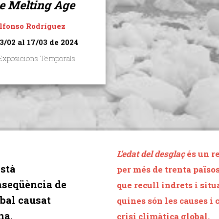
e Melting Age
lfonso Rodríguez
3/02 al 17/03 de 2024
 Exposicions Temporals
L’edat del desglaç
és un r
està
per més de trenta països
nseqüència de
que recull indrets i sit
obal causat
quines són les causes i
na.
crisi climàtica global.