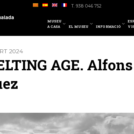
T. 938 046 752
MUSEU
ES
A CASA
EL MUSEU
INFORMACIÓ
VI
ART 2024
LTING AGE. Alfons
uez