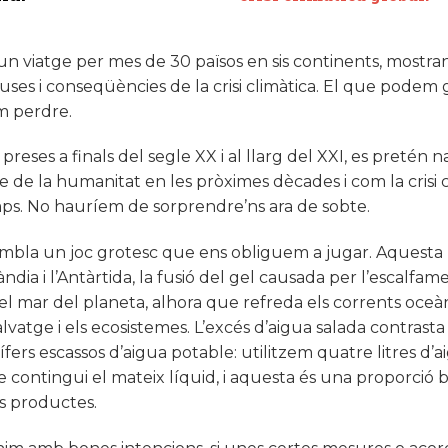
un viatge per mes de 30 països en sis continents, mostrant
es i conseqüències de la crisi climàtica. El que podem g
m perdre.
 preses a finals del segle XX i al llarg del XXI, es pretén 
e de la humanitat en les pròximes dècades i com la crisi 
ps. No hauríem de sorprendre’ns ara de sobte.
sembla un joc grotesc que ens obliguem a jugar. Aquesta
dia i l’Antàrtida, la fusió del gel causada per l’escalfam
el mar del planeta, alhora que refreda els corrents oceà
salvatge i els ecosistemes. L’excés d’aigua salada contrast
rs escassos d’aigua potable: utilitzem quatre litres d’a
e contingui el mateix líquid, i aquesta és una proporció
s productes.