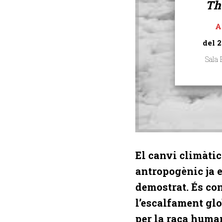
Th
A
del 2
Sala
El canvi climàtic
antropogènic ja 
demostrat. És co
l’escalfament gl
per la raça huma