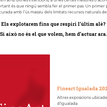
nim amb bones intencions, si unes certes mesures o acord
tant és que ningú sembla fer el primer pas. Un primer 
urada amb l’ús massiu dels limitats recursos naturals de
Els explotarem fins que respiri l’últim alè?
Si això no és el que volem, hem d’actuar ara.
Fineart Igualada 20
Altres exposicions ubicade
d’Igualada: