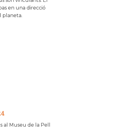
s són vinculants. El
pas en una direcció
l planeta.
24
s al Museu de la Pell