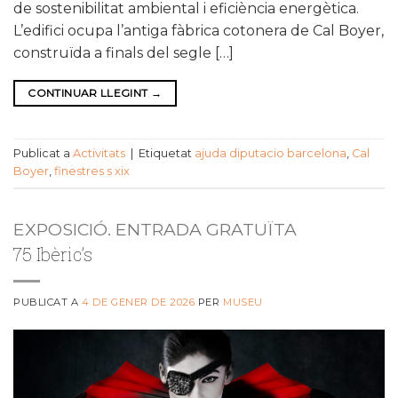
de sostenibilitat ambiental i eficiència energètica.
L’edifici ocupa l’antiga fàbrica cotonera de Cal Boyer,
construïda a finals del segle […]
CONTINUAR LLEGINT
→
Publicat a
Activitats
|
Etiquetat
ajuda diputacio barcelona
,
Cal
Boyer
,
finestres s xix
EXPOSICIÓ. ENTRADA GRATUÏTA
75 Ibèric’s
PUBLICAT A
4 DE GENER DE 2026
PER
MUSEU