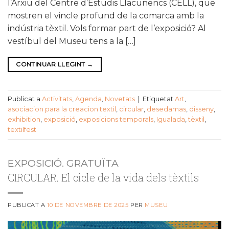
l’Arxiu del Centre d’Estudis Llacunencs (CELL), que
mostren el vincle profund de la comarca amb la
indústria tèxtil. Vols formar part de l’exposició? Al
vestíbul del Museu tens a la […]
CONTINUAR LLEGINT
→
Publicat a
Activitats
,
Agenda
,
Novetats
|
Etiquetat
Art
,
asociacion para la creacion textil
,
circular
,
desedamas
,
disseny
,
exhibition
,
exposició
,
exposicions temporals
,
Igualada
,
tèxtil
,
textilfest
EXPOSICIÓ. GRATUÏTA
CIRCULAR. El cicle de la vida dels tèxtils
PUBLICAT A
10 DE NOVEMBRE DE 2025
PER
MUSEU