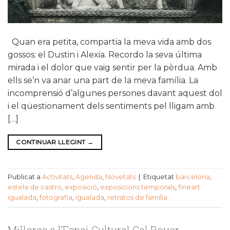
Quan era petita, compartia la meva vida amb dos
gossos: el Dustin i Alexia. Recordo la seva última
mirada i el dolor que vaig sentir per la pèrdua. Amb
ells se’n va anar una part de la meva família. La
incomprensió d’algunes persones davant aquest dol
i el qüestionament dels sentiments pel lligam amb
[…]
CONTINUAR LLEGINT
→
Publicat a
Activitats
,
Agenda
,
Novetats
|
Etiquetat
barcelona
,
estela de castro
,
exposició
,
exposicions temporals
,
fineart
igualada
,
fotografia
,
Igualada
,
retratos de família
Millores a l’Espai Cultural Cal Boyer –