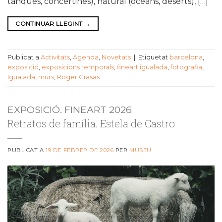
tanques, concertines), natural (oceans, deserts), […]
CONTINUAR LLEGINT
→
Publicat a
Activitats
,
Agenda
,
Novetats
|
Etiquetat
barcelona
,
exposició
,
exposicions temporals
,
fineart igualada
,
fotografia
,
Igualada
,
murs
,
Roger Grasas
EXPOSICIÓ. FINEART 2026
Retratos de família. Estela de Castro
PUBLICAT A
19 DE FEBRER DE 2026
PER
MUSEU