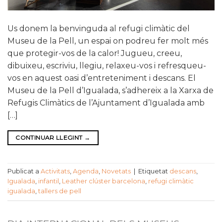
Us donem la benvinguda al refugi climàtic del
Museu de la Pell, un espai on podreu fer molt més
que protegir-vos de la calor! Jugueu, creeu,
dibuixeu, escriviu, llegiu, relaxeu-vos i refresqueu-
vos en aquest oasi d’entreteniment i descans. El
Museu de la Pell d’Igualada, s’adhereix a la Xarxa de
Refugis Climàtics de l’Ajuntament d’Igualada amb
[…]
CONTINUAR LLEGINT
→
Publicat a
Activitats
,
Agenda
,
Novetats
|
Etiquetat
descans
,
Igualada
,
infantil
,
Leather clúster barcelona
,
refugi climàtic
igualada
,
tallers de pell