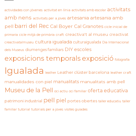
activitats
actividades con jóvenes
activitat en línia
activitats amb escolar
amb nens
artesania
artesania amb
activitats per a joves
barri del Rec
pell
Cal Boyer
Cal Granotes
cicle inicial de
creactiva't al museu
creactivat
primaria
cicle mitjà de primària
craft
cultura igualada
culturaigualada
creactivatalmuseu
Dia Internacional
DIY
escoles
diumenges familiars
dels Museus
exposicions temporals
exposició
fotografia
Igualada
Leather clúster barcelona
leather craft
leather
manualitats
manualidades con piel
manualitats amb pell
Museu de la Pell
oferta educativa
oci actiu
oci familiar
pell
piel
patrimoni industrial
portes obertes
taller educatiu
taller
familiar
tutorial
tutorials per a joves
visites guiades