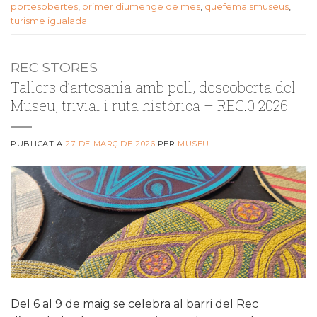
portesobertes
,
primer diumenge de mes
,
quefemalsmuseus
,
turisme igualada
REC STORES
Tallers d’artesania amb pell, descoberta del
Museu, trivial i ruta històrica – REC.0 2026
PUBLICAT A
27 DE MARÇ DE 2026
PER
MUSEU
Del 6 al 9 de maig se celebra al barri del Rec