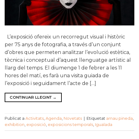
L’exposició ofereix un recorregut visual i històric
per 75 anys de fotografia, a través d’un conjunt
d’obres que permeten analitzar l’evolució estètica,
tècnica i conceptual d’aquest llenguatge artístic al
llarg del temps. El diumenge 1 de febrer a les 11
hores del matí, es farà una visita guiada de
l’exposició i seguidament l’acte de […]
CONTINUAR LLEGINT
→
Publicat a
Activitats
,
Agenda
,
Novetats
|
Etiquetat
arnau pineda
,
exhibition
,
exposició
,
exposicions temporals
,
Igualada