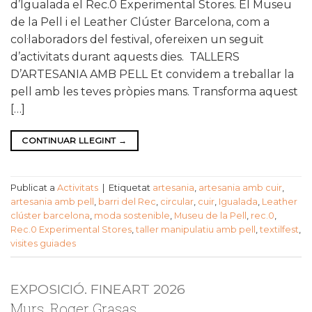
d’Igualada el Rec.0 Experimental Stores. El Museu
de la Pell i el Leather Clúster Barcelona, com a
col·laboradors del festival, ofereixen un seguit
d’activitats durant aquests dies. TALLERS
D’ARTESANIA AMB PELL Et convidem a treballar la
pell amb les teves pròpies mans. Transforma aquest
[…]
CONTINUAR LLEGINT
→
Publicat a
Activitats
|
Etiquetat
artesania
,
artesania amb cuir
,
artesania amb pell
,
barri del Rec
,
circular
,
cuir
,
Igualada
,
Leather
clúster barcelona
,
moda sostenible
,
Museu de la Pell
,
rec.0
,
Rec.0 Experimental Stores
,
taller manipulatiu amb pell
,
textilfest
,
visites guiades
EXPOSICIÓ. FINEART 2026
Murs. Roger Grasas