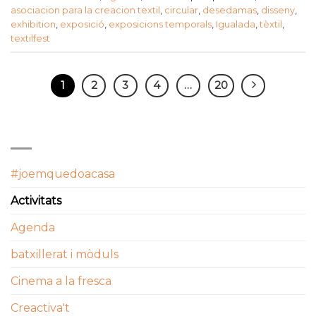
asociacion para la creacion textil
,
circular
,
desedamas
,
disseny
,
exhibition
,
exposició
,
exposicions temporals
,
Igualada
,
tèxtil
,
textilfest
1
2
3
4
…
20
CATEGORIES
#joemquedoacasa
Activitats
Agenda
batxillerat i mòduls
Cinema a la fresca
Creactiva't