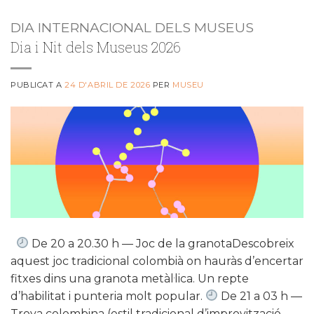
DIA INTERNACIONAL DELS MUSEUS
Dia i Nit dels Museus 2026
PUBLICAT A
24 D'ABRIL DE 2026
PER
MUSEU
De 20 a 20.30 h — Joc de la granotaDescobreix
aquest joc tradicional colombià on hauràs d’encertar
fitxes dins una granota metàl·lica. Un repte
d’habilitat i punteria molt popular.
De 21 a 03 h —
Trova colombina (estil tradicional d’improvització