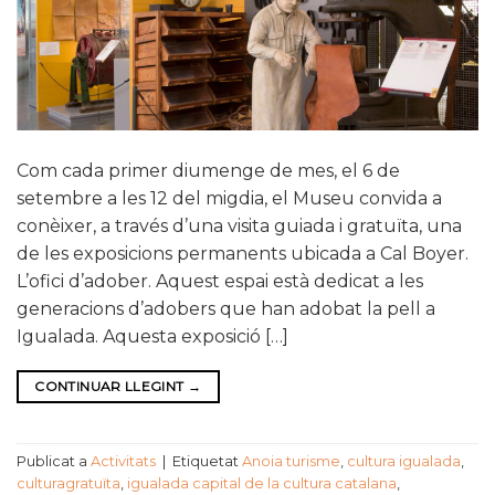
Com cada primer diumenge de mes, el 6 de
setembre a les 12 del migdia, el Museu convida a
conèixer, a través d’una visita guiada i gratuïta, una
de les exposicions permanents ubicada a Cal Boyer.
L’ofici d’adober. Aquest espai està dedicat a les
generacions d’adobers que han adobat la pell a
Igualada. Aquesta exposició […]
CONTINUAR LLEGINT
→
Publicat a
Activitats
|
Etiquetat
Anoia turisme
,
cultura igualada
,
culturagratuïta
,
igualada capital de la cultura catalana
,