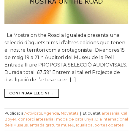
La Mostra on the Road a Igualada presenta una
selecció d’aquets films i d’altres edicions que tenen
el nostre territori com a protagonista. Divendres 15
de maig 19 a 21 h Auditori del Museu de la Pell
Entrada lliure PROPOSTA SELECCIÓ AUDIOVISALS.
Durada total: 67’39’’ Entrem al taller! Projecte de
divulgació de l’artesania en […]
CONTINUAR LLEGINT
→
Publicat a
Activitats
,
Agenda
,
Novetats
|
Etiquetat
artesania
,
Cal
Boyer
,
consorci artesania i moda de catalunya
,
Dia Internacional
dels Museus
,
entrada gratuïta museu
,
Igualada
,
portes obertes