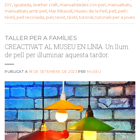
DIY
,
Igualada
,
leather craft
,
manualidades con piel
,
manualitats
,
manualitats amb pell
,
Mar Ribaudí
,
Museu de la Pell
,
pell
,
pell i
tèxtil
,
pell reciclada
,
piel
,
teixit
,
tèxtil
,
tutorial
,
tutorials per a joves
TALLER PER A FAMÍLIES
CREACTIVA’T AL MUSEU EN LÍNIA. Un llum
de pell per il·luminar aquesta tardor.
PUBLICAT A
18 DE SETEMBRE DE 2023
PER
MUSEU