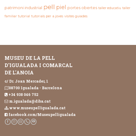
pell
piel
patrimoni industrial
portes obertes
taller educatiu
taller
familiar
tutorial
tutorials per a joves
visites guiades
MUSEU DE LA PELL
D'IGUALADA I COMARCAL
DE L'ANOIA
c/ Dr. Joan Mercader, 1
08700 Igualada - Barcelona
+34 938 046 752
m.igualada@diba.cat
www.museupelligualada.cat
facebook.com/Museupelligualada