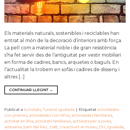
Els materials naturals, sostenibles i reciclables han
entrat al món de la decoració d’interiors amb força.
La pell com a material noble i de gran resistència
s’ha fet servir des de l’antiguitat per vestir mobiliari
en forma de cadires, bancs, arquetes o baguls. En
l’actualitat la trobem en sofàs i cadires de disseny i
altres […]
CONTINUAR LLEGINT
→
Publicat a
Activitats
,
Turisme Igualada
|
Etiquetat
actividades
con jóvenes
,
actividades con niños
,
actividades familiares
,
activitat en línia
,
activitats familiares
,
activitats per a joves
,
artesania
,
barri del Rec
,
craft
,
creactiva't al museu
,
DIY
,
Igualada
,