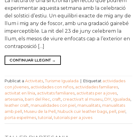
La natura té una sincronia i perfecció que podrem
experimentar aquesta setmana amb la celebració
del solstici d’estiu. Un equilibri exacte de mig any de
llum i mig any de foscor, amb una gradació gairebé
imperceptible. La nit del 23 de juny celebrem la
llum, els mesos de viure enfocats cap a l’exterior en
contraposició […]
CONTINUAR LLEGINT
→
Publicat a
Activitats
,
Turisme Igualada
|
Etiquetat
actividades
con jóvenes
,
actividades con niños
,
actividades familiares
,
activitat en línia
,
activitats familiares
,
activitats per a joves
,
artesania
,
barri del Rec
,
craft
,
creactiva't al museu
,
DIY
,
Igualada
,
leather craft
,
manualidades con piel
,
manualitats
,
manualitats
amb pell
,
Museu de la Pell
,
Nubuck cuir leather bags
,
pell
,
piel
,
porta espelmes
,
tutorial
,
tutorials per a joves