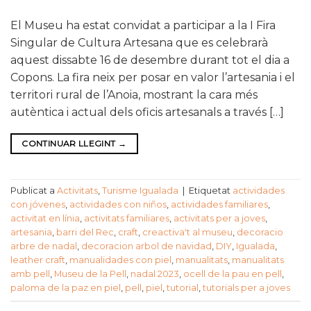
El Museu ha estat convidat a participar a la I Fira
Singular de Cultura Artesana que es celebrarà
aquest dissabte 16 de desembre durant tot el dia a
Copons. La fira neix per posar en valor l’artesania i el
territori rural de l’Anoia, mostrant la cara més
autèntica i actual dels oficis artesanals a través […]
CONTINUAR LLEGINT
→
Publicat a
Activitats
,
Turisme Igualada
|
Etiquetat
actividades
con jóvenes
,
actividades con niños
,
actividades familiares
,
activitat en línia
,
activitats familiares
,
activitats per a joves
,
artesania
,
barri del Rec
,
craft
,
creactiva't al museu
,
decoracio
arbre de nadal
,
decoracion arbol de navidad
,
DIY
,
Igualada
,
leather craft
,
manualidades con piel
,
manualitats
,
manualitats
amb pell
,
Museu de la Pell
,
nadal 2023
,
ocell de la pau en pell
,
paloma de la paz en piel
,
pell
,
piel
,
tutorial
,
tutorials per a joves