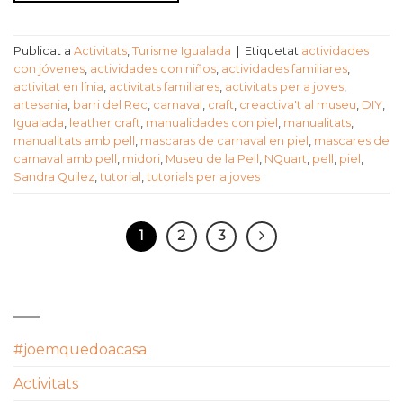
Publicat a
Activitats
,
Turisme Igualada
|
Etiquetat
actividades
con jóvenes
,
actividades con niños
,
actividades familiares
,
activitat en línia
,
activitats familiares
,
activitats per a joves
,
artesania
,
barri del Rec
,
carnaval
,
craft
,
creactiva't al museu
,
DIY
,
Igualada
,
leather craft
,
manualidades con piel
,
manualitats
,
manualitats amb pell
,
mascaras de carnaval en piel
,
mascares de
carnaval amb pell
,
midori
,
Museu de la Pell
,
NQuart
,
pell
,
piel
,
Sandra Quilez
,
tutorial
,
tutorials per a joves
1
2
3
CATEGORIES
#joemquedoacasa
Activitats