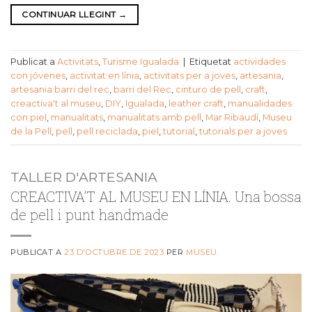
CONTINUAR LLEGINT
→
Publicat a
Activitats
,
Turisme Igualada
|
Etiquetat
actividades
con jóvenes
,
activitat en línia
,
activitats per a joves
,
artesania
,
artesania barri del rec
,
barri del Rec
,
cinturo de pell
,
craft
,
creactiva't al museu
,
DIY
,
Igualada
,
leather craft
,
manualidades
con piel
,
manualitats
,
manualitats amb pell
,
Mar Ribaudí
,
Museu
de la Pell
,
pell
,
pell reciclada
,
piel
,
tutorial
,
tutorials per a joves
TALLER D'ARTESANIA
CREACTIVA’T AL MUSEU EN LÍNIA. Una bossa
de pell i punt handmade
PUBLICAT A
23 D'OCTUBRE DE 2023
PER
MUSEU