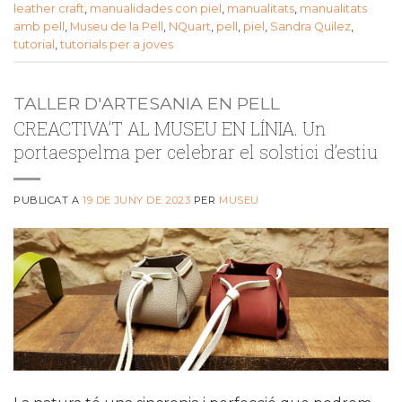
leather craft
,
manualidades con piel
,
manualitats
,
manualitats
amb pell
,
Museu de la Pell
,
NQuart
,
pell
,
piel
,
Sandra Quilez
,
tutorial
,
tutorials per a joves
TALLER D'ARTESANIA EN PELL
CREACTIVA’T AL MUSEU EN LÍNIA. Un
portaespelma per celebrar el solstici d’estiu
PUBLICAT A
19 DE JUNY DE 2023
PER
MUSEU