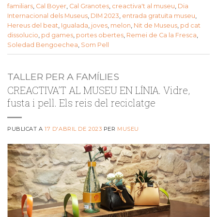
familiars
,
Cal Boyer
,
Cal Granotes
,
creactiva't al museu
,
Dia
Internacional dels Museus
,
DIM 2023
,
entrada gratuïta museu
,
Hereus del beat
,
Igualada
,
joves
,
melon
,
Nit de Museus
,
pd cat
dissolucio
,
pd games
,
portes obertes
,
Remei de Ca la Fresca
,
Soledad Bengoechea
,
Som Pell
TALLER PER A FAMÍLIES
CREACTIVA’T AL MUSEU EN LÍNIA. Vidre,
fusta i pell. Els reis del reciclatge
PUBLICAT A
17 D'ABRIL DE 2023
PER
MUSEU