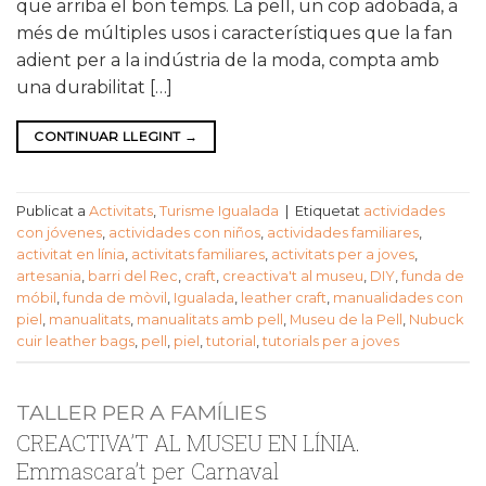
que arriba el bon temps. La pell, un cop adobada, a
més de múltiples usos i característiques que la fan
adient per a la indústria de la moda, compta amb
una durabilitat […]
CONTINUAR LLEGINT
→
Publicat a
Activitats
,
Turisme Igualada
|
Etiquetat
actividades
con jóvenes
,
actividades con niños
,
actividades familiares
,
activitat en línia
,
activitats familiares
,
activitats per a joves
,
artesania
,
barri del Rec
,
craft
,
creactiva't al museu
,
DIY
,
funda de
móbil
,
funda de mòvil
,
Igualada
,
leather craft
,
manualidades con
piel
,
manualitats
,
manualitats amb pell
,
Museu de la Pell
,
Nubuck
cuir leather bags
,
pell
,
piel
,
tutorial
,
tutorials per a joves
TALLER PER A FAMÍLIES
CREACTIVA’T AL MUSEU EN LÍNIA.
Emmascara’t per Carnaval