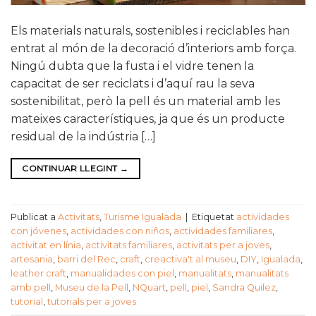
Els materials naturals, sostenibles i reciclables han
entrat al món de la decoració d’interiors amb força.
Ningú dubta que la fusta i el vidre tenen la
capacitat de ser reciclats i d’aquí rau la seva
sostenibilitat, però la pell és un material amb les
mateixes característiques, ja que és un producte
residual de la indústria […]
CONTINUAR LLEGINT
→
Publicat a
Activitats
,
Turisme Igualada
|
Etiquetat
actividades
con jóvenes
,
actividades con niños
,
actividades familiares
,
activitat en línia
,
activitats familiares
,
activitats per a joves
,
artesania
,
barri del Rec
,
craft
,
creactiva't al museu
,
DIY
,
Igualada
,
leather craft
,
manualidades con piel
,
manualitats
,
manualitats
amb pell
,
Museu de la Pell
,
NQuart
,
pell
,
piel
,
Sandra Quilez
,
tutorial
,
tutorials per a joves