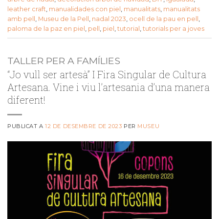
leather craft
,
manualidades con piel
,
manualitats
,
manualitats
amb pell
,
Museu de la Pell
,
nadal 2023
,
ocell de la pau en pell
,
paloma de la paz en piel
,
pell
,
piel
,
tutorial
,
tutorials per a joves
TALLER PER A FAMÍLIES
“Jo vull ser artesà” I Fira Singular de Cultura
Artesana. Vine i viu l’artesania d’una manera
diferent!
PUBLICAT A
12 DE DESEMBRE DE 2023
PER
MUSEU