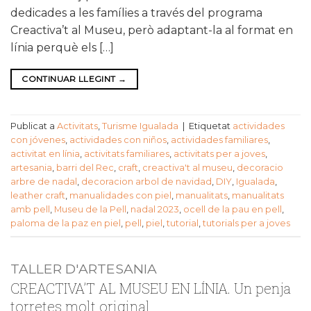
dedicades a les famílies a través del programa
Creactiva’t al Museu, però adaptant-la al format en
línia perquè els […]
CONTINUAR LLEGINT
→
Publicat a
Activitats
,
Turisme Igualada
|
Etiquetat
actividades
con jóvenes
,
actividades con niños
,
actividades familiares
,
activitat en línia
,
activitats familiares
,
activitats per a joves
,
artesania
,
barri del Rec
,
craft
,
creactiva't al museu
,
decoracio
arbre de nadal
,
decoracion arbol de navidad
,
DIY
,
Igualada
,
leather craft
,
manualidades con piel
,
manualitats
,
manualitats
amb pell
,
Museu de la Pell
,
nadal 2023
,
ocell de la pau en pell
,
paloma de la paz en piel
,
pell
,
piel
,
tutorial
,
tutorials per a joves
TALLER D'ARTESANIA
CREACTIVA’T AL MUSEU EN LÍNIA. Un penja
torretes molt original