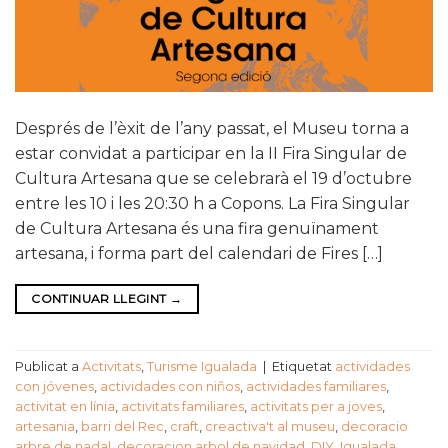
Després de l’èxit de l’any passat, el Museu torna a
estar convidat a participar en la II Fira Singular de
Cultura Artesana que se celebrarà el 19 d’octubre
entre les 10 i les 20:30 h a Copons. La Fira Singular
de Cultura Artesana és una fira genuïnament
artesana, i forma part del calendari de Fires […]
CONTINUAR LLEGINT
→
Publicat a
Activitats
,
Turisme Igualada
|
Etiquetat
actividades
con jóvenes
,
actividades con niños
,
actividades familiares
,
activitat en línia
,
activitats familiares
,
activitats per a joves
,
artesania
,
barri del Rec
,
craft
,
creactiva't al museu
,
decoracio
arbre de nadal
,
decoracion arbol de navidad
,
DIY
,
Igualada
,