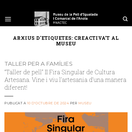
Skip
to
content
ARXIUS D'ETIQUETES:
CREACTIVA’T AL
MUSEU
TALLER PER A FAMÍLIES
“Taller de pell” II Fira Singular de Cultura
Artesana. Vine i viu l’artesania d’una manera
diferent!
PUBLICAT A
10 D'OCTUBRE DE 2024
PER
MUSEU