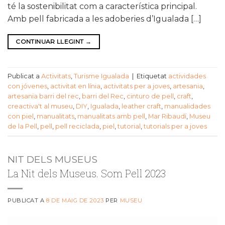
té la sostenibilitat com a característica principal.
Amb pell fabricada a les adoberies d’Igualada […]
CONTINUAR LLEGINT
→
Publicat a
Activitats
,
Turisme Igualada
|
Etiquetat
actividades
con jóvenes
,
activitat en línia
,
activitats per a joves
,
artesania
,
artesania barri del rec
,
barri del Rec
,
cinturo de pell
,
craft
,
creactiva't al museu
,
DIY
,
Igualada
,
leather craft
,
manualidades
con piel
,
manualitats
,
manualitats amb pell
,
Mar Ribaudí
,
Museu
de la Pell
,
pell
,
pell reciclada
,
piel
,
tutorial
,
tutorials per a joves
NIT DELS MUSEUS
La Nit dels Museus. Som Pell 2023
PUBLICAT A
8 DE MAIG DE 2023
PER
MUSEU