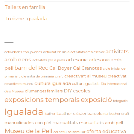
Tallers en família
Turisme Igualada
ETIQUETES
activitats
actividades con jóvenes
activitat en línia
activitats amb escolar
amb nens
artesania
artesania amb
activitats per a joves
barri del Rec
pell
Cal Boyer
Cal Granotes
cicle inicial de
creactiva't al museu
creactivat
primaria
cicle mitjà de primària
craft
cultura igualada
culturaigualada
creactivatalmuseu
Dia Internacional
DIY
escoles
diumenges familiars
dels Museus
exposicions temporals
exposició
fotografia
Igualada
Leather clúster barcelona
leather craft
leather
manualitats
manualidades con piel
manualitats amb pell
Museu de la Pell
oferta educativa
oci actiu
oci familiar