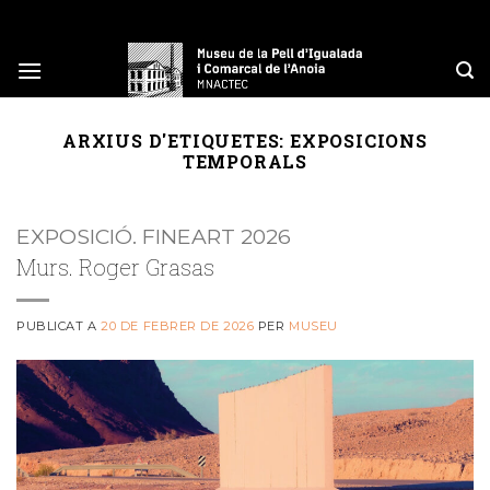
Skip
to
content
ARXIUS D'ETIQUETES:
EXPOSICIONS
TEMPORALS
EXPOSICIÓ. FINEART 2026
Murs. Roger Grasas
PUBLICAT A
20 DE FEBRER DE 2026
PER
MUSEU