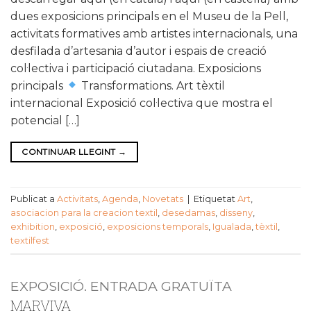
dues exposicions principals en el Museu de la Pell,
activitats formatives amb artistes internacionals, una
desfilada d’artesania d’autor i espais de creació
col·lectiva i participació ciutadana. Exposicions
principals
Transformations. Art tèxtil
internacional Exposició col·lectiva que mostra el
potencial […]
CONTINUAR LLEGINT
→
Publicat a
Activitats
,
Agenda
,
Novetats
|
Etiquetat
Art
,
asociacion para la creacion textil
,
desedamas
,
disseny
,
exhibition
,
exposició
,
exposicions temporals
,
Igualada
,
tèxtil
,
textilfest
EXPOSICIÓ. ENTRADA GRATUÏTA
MARVIVA