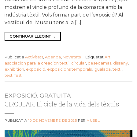
mostren el vincle profund de la comarca amb la
indústria tèxtil. Vols formar part de l’exposició? Al
vestíbul del Museu tens a la […]
CONTINUAR LLEGINT
→
Publicat a
Activitats
,
Agenda
,
Novetats
|
Etiquetat
Art
,
asociacion para la creacion textil
,
circular
,
desedamas
,
disseny
,
exhibition
,
exposició
,
exposicions temporals
,
Igualada
,
tèxtil
,
textilfest
EXPOSICIÓ. GRATUÏTA
CIRCULAR. El cicle de la vida dels tèxtils
PUBLICAT A
10 DE NOVEMBRE DE 2025
PER
MUSEU