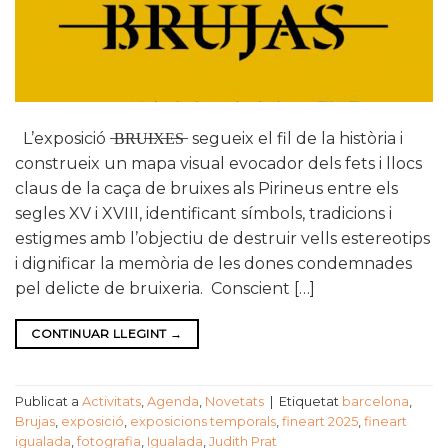
L’exposició ̶B̶R̶U̶I̶X̶E̶S̶ segueix el fil de la història i
construeix un mapa visual evocador dels fets i llocs
claus de la caça de bruixes als Pirineus entre els
segles XV i XVIII, identificant símbols, tradicions i
estigmes amb l’objectiu de destruir vells estereotips
i dignificar la memòria de les dones condemnades
pel delicte de bruixeria. Conscient […]
CONTINUAR LLEGINT
→
Publicat a
Activitats
,
Agenda
,
Novetats
|
Etiquetat
barcelona
,
Brujas
,
exposició
,
exposicions temporals
,
fineart 2025
,
fineart
igualada
,
fotografia
,
Igualada
,
Judith Prat