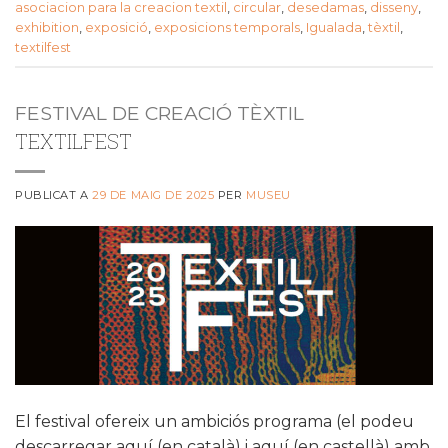
asociacion para la creacion textil
,
circular
,
desedamas
,
disseny
,
exhibition
,
exposició
,
exposicions temporals
,
Igualada
,
tèxtil
,
textilfest
FESTIVAL DE CREACIÓ TÈXTIL
TEXTILFEST
PUBLICAT A
29 DE MAIG DE 2025
PER
MUSEU
El festival ofereix un ambiciós programa (el podeu
descarregar aquí (en català) i aquí (en castellà) amb