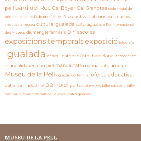
barri del Rec
pell
Cal Boyer
Cal Granotes
cicle inicial de
creactiva't al museu
creactivat
primaria
cicle mitjà de primària
craft
cultura igualada
culturaigualada
creactivatalmuseu
Dia Internacional
DIY
escoles
diumenges familiars
dels Museus
exposicions temporals
exposició
fotografia
Igualada
Leather clúster barcelona
leather craft
leather
manualitats
manualidades con piel
manualitats amb pell
Museu de la Pell
oferta educativa
oci actiu
oci familiar
pell
piel
patrimoni industrial
portes obertes
taller educatiu
taller
familiar
tutorial
tutorials per a joves
visites guiades
MUSEU DE LA PELL