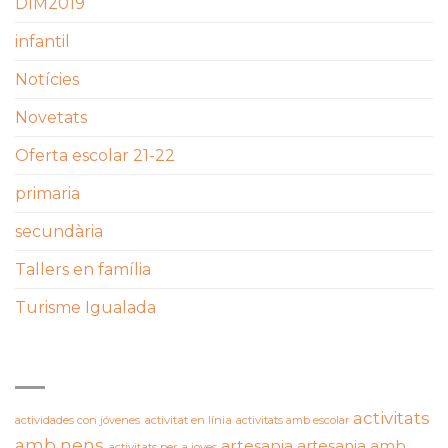
DIM2019
infantil
Notícies
Novetats
Oferta escolar 21-22
primaria
secundària
Tallers en família
Turisme Igualada
ETIQUETES
activitats
actividades con jóvenes
activitat en línia
activitats amb escolar
amb nens
artesania
artesania amb
activitats per a joves