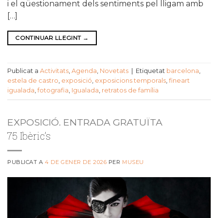
i el qüestionament dels sentiments pel lligam amb
[…]
CONTINUAR LLEGINT
→
Publicat a
Activitats
,
Agenda
,
Novetats
|
Etiquetat
barcelona
,
estela de castro
,
exposició
,
exposicions temporals
,
fineart
igualada
,
fotografia
,
Igualada
,
retratos de família
EXPOSICIÓ. ENTRADA GRATUÏTA
75 Ibèric’s
PUBLICAT A
4 DE GENER DE 2026
PER
MUSEU