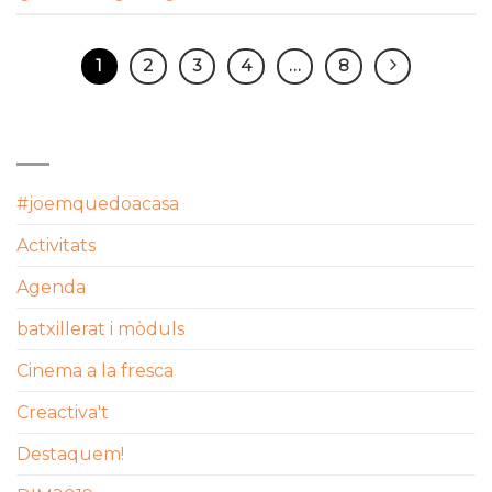
1
2
3
4
…
8
CATEGORIES
#joemquedoacasa
Activitats
Agenda
batxillerat i mòduls
Cinema a la fresca
Creactiva't
Destaquem!