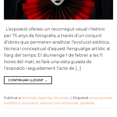
L’exposició ofereix un recorregut visual i històric
per 75 anys de fotografia, a través d’un conjunt
d’obres que permeten analitzar l’evolució estètica,
tècnica i conceptual d’aquest llenguatge artístic al
llarg del temps. El diumenge 1 de febrer a les 11
hores del matí, es farà una visita guiada de
l’exposició i seguidament l’acte de […]
CONTINUAR LLEGINT
→
Publicat a
Activitats
,
Agenda
,
Novetats
|
Etiquetat
arnau pineda
,
exhibition
,
exposició
,
exposicions temporals
,
Igualada