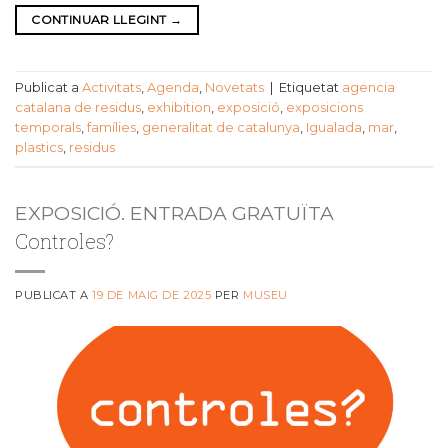
CONTINUAR LLEGINT
→
Publicat a
Activitats
,
Agenda
,
Novetats
|
Etiquetat
agencia
catalana de residus
,
exhibition
,
exposició
,
exposicions
temporals
,
famílies
,
generalitat de catalunya
,
Igualada
,
mar
,
plastics
,
residus
EXPOSICIÓ. ENTRADA GRATUÏTA
Controles?
PUBLICAT A
19 DE MAIG DE 2025
PER
MUSEU