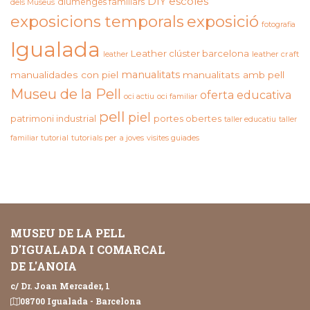
DIY
escoles
diumenges familiars
dels Museus
exposicions temporals
exposició
fotografia
Igualada
Leather clúster barcelona
leather craft
leather
manualitats
manualidades con piel
manualitats amb pell
Museu de la Pell
oferta educativa
oci actiu
oci familiar
pell
piel
patrimoni industrial
portes obertes
taller educatiu
taller
familiar
tutorial
tutorials per a joves
visites guiades
MUSEU DE LA PELL
D'IGUALADA I COMARCAL
DE L'ANOIA
c/ Dr. Joan Mercader, 1
08700 Igualada - Barcelona