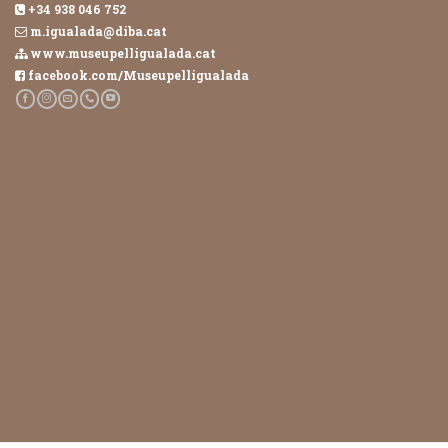
+34 938 046 752
m.igualada@diba.cat
www.museupelligualada.cat
facebook.com/Museupelligualada