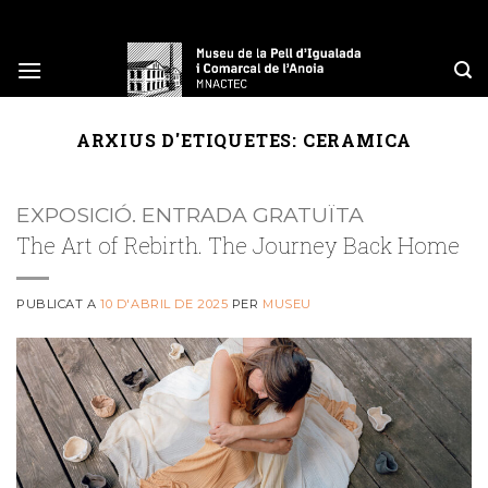
Skip
to
content
ARXIUS D'ETIQUETES:
CERAMICA
EXPOSICIÓ. ENTRADA GRATUÏTA
The Art of Rebirth. The Journey Back Home
PUBLICAT A
10 D'ABRIL DE 2025
PER
MUSEU