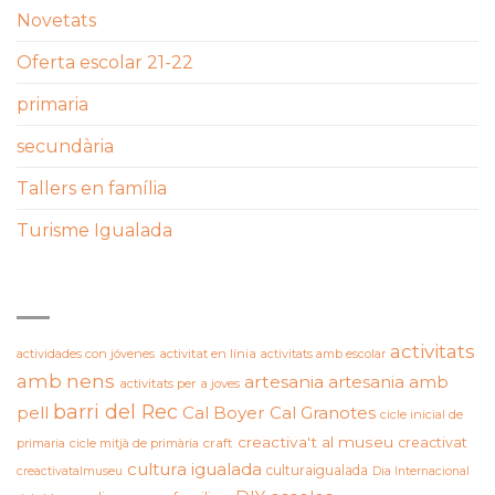
Novetats
Oferta escolar 21-22
primaria
secundària
Tallers en família
Turisme Igualada
ETIQUETES
activitats
actividades con jóvenes
activitat en línia
activitats amb escolar
amb nens
artesania
artesania amb
activitats per a joves
barri del Rec
pell
Cal Boyer
Cal Granotes
cicle inicial de
creactiva't al museu
creactivat
primaria
cicle mitjà de primària
craft
cultura igualada
culturaigualada
creactivatalmuseu
Dia Internacional