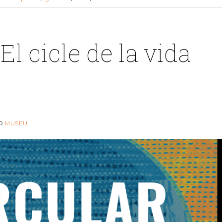
l cicle de la vida
R
MUSEU