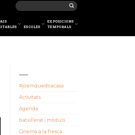
PAIS
EXPOSICIONS
SITABLES
ESCOLES
TEMPORALS
CATEGORIES
#joemquedoacasa
Activitats
Agenda
batxillerat i mòduls
Cinema a la fresca