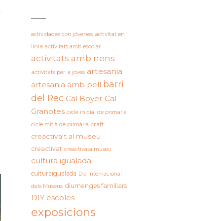
ETIQUETES
actividades con jóvenes
activitat en
línia
activitats amb escolar
activitats amb nens
artesania
activitats per a joves
barri
artesania amb pell
del Rec
Cal Boyer
Cal
Granotes
cicle inicial de primaria
cicle mitjà de primària
craft
creactiva't al museu
creactivat
creactivatalmuseu
cultura igualada
culturaigualada
Dia Internacional
diumenges familiars
dels Museus
DIY
escoles
exposicions