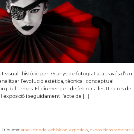
 visual i històric per 75 anys de fotografia, a través d’un
litzar l’evolució estètica, tècnica i conceptual
larg del temps. El diumenge 1 de febrer a les 11 hores del
 l’exposició i seguidament l’acte de […]
|
Etiquetat
arnau pineda
,
exhibition
,
exposició
,
exposicions temporals