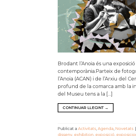
Brodant l’Anoia és una exposició 
contemporània.Parteix de fotogr
l’Anoia (ACAN) i de l’Arxiu del 
profund de la comarca amb la indú
del Museu tens a la […]
CONTINUAR LLEGINT
→
Publicat a
Activitats
,
Agenda
,
Novetats
disseny
,
exhibition
,
exposició
,
exposicio