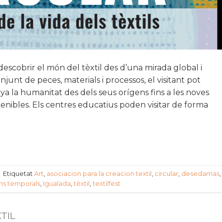
escobrir el món del tèxtil des d’una mirada global i
onjunt de peces, materials i processos, el visitant pot
a la humanitat des dels seus orígens fins a les noves
enibles. Els centres educatius poden visitar de forma
|
Etiquetat
Art
,
asociacion para la creacion textil
,
circular
,
desedamas
,
ns temporals
,
Igualada
,
tèxtil
,
textilfest
TIL