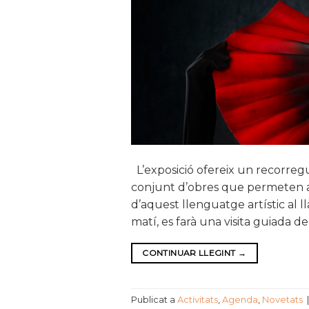
L’exposició ofereix un recorregut
conjunt d’obres que permeten ana
d’aquest llenguatge artístic al l
matí, es farà una visita guiada de
CONTINUAR LLEGINT
→
Publicat a
Activitats
,
Agenda
,
Novetats