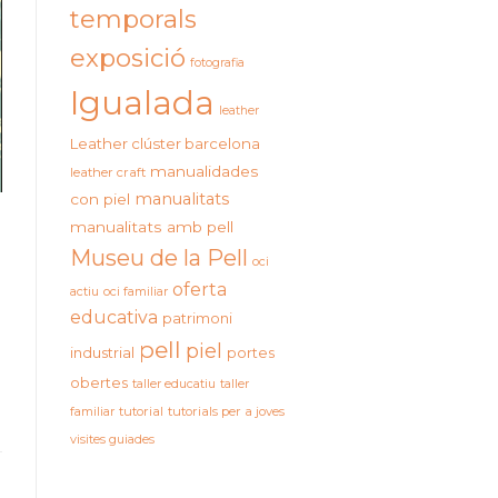
temporals
exposició
fotografia
Igualada
leather
Leather clúster barcelona
manualidades
leather craft
manualitats
con piel
manualitats amb pell
Museu de la Pell
oci
oferta
actiu
oci familiar
educativa
patrimoni
pell
piel
industrial
portes
obertes
taller educatiu
taller
familiar
tutorial
tutorials per a joves
visites guiades