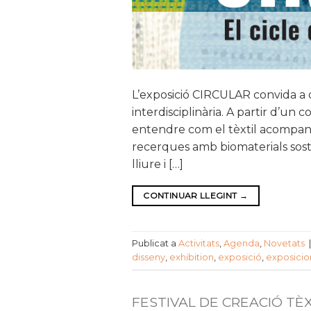
L’exposició CIRCULAR convida a d
interdisciplinària. A partir d’un c
entendre com el tèxtil acompany
recerques amb biomaterials sost
lliure i […]
CONTINUAR LLEGINT
→
Publicat a
Activitats
,
Agenda
,
Novetats
disseny
,
exhibition
,
exposició
,
exposicio
FESTIVAL DE CREACIÓ TÈX