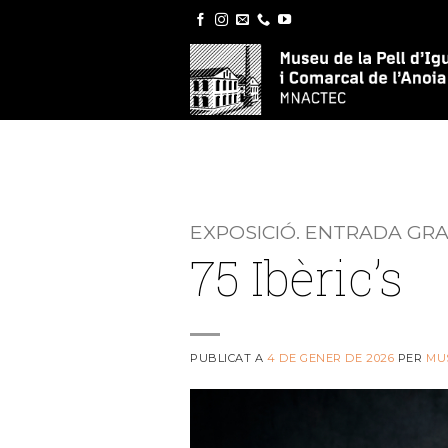
Skip
to
content
EXPOSICIÓ. ENTRADA GR
75 Ibèric’s
PUBLICAT A
4 DE GENER DE 2026
PER
MU