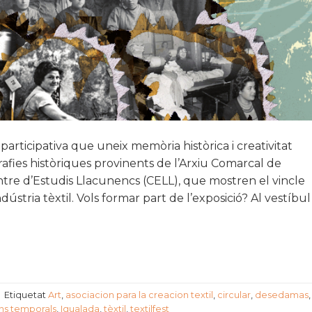
participativa que uneix memòria històrica i creativitat
afies històriques provinents de l’Arxiu Comarcal de
Centre d’Estudis Llacunencs (CELL), que mostren el vincle
stria tèxtil. Vols formar part de l’exposició? Al vestíbul
|
Etiquetat
Art
,
asociacion para la creacion textil
,
circular
,
desedamas
,
ns temporals
,
Igualada
,
tèxtil
,
textilfest