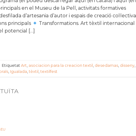
programa (el podeu descarregar aquí (en català) i aquí (e
incipals en el Museu de la Pell, activitats formatives
esfilada d’artesania d’autor i espais de creació col·lectiva
ons principals
Transformations. Art tèxtil internacional
el potencial […]
|
Etiquetat
Art
,
asociacion para la creacion textil
,
desedamas
,
disseny
,
rals
,
Igualada
,
tèxtil
,
textilfest
ATUÏTA
SEU