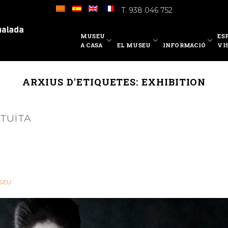
T. 938 046 752
MUSEU
ES
A CASA
EL MUSEU
INFORMACIÓ
VI
ARXIUS D'ETIQUETES:
EXHIBITION
ATUÏTA
SEU