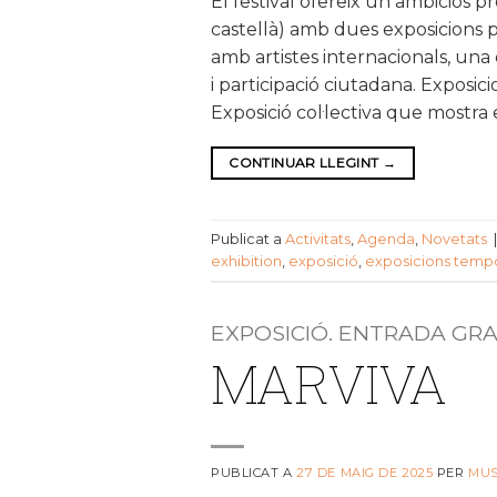
El festival ofereix un ambiciós 
castellà) amb dues exposicions pr
amb artistes internacionals, una d
i participació ciutadana. Exposici
Exposició col·lectiva que mostra 
CONTINUAR LLEGINT
→
Publicat a
Activitats
,
Agenda
,
Novetats
exhibition
,
exposició
,
exposicions tempo
EXPOSICIÓ. ENTRADA GR
MARVIVA
PUBLICAT A
27 DE MAIG DE 2025
PER
MU