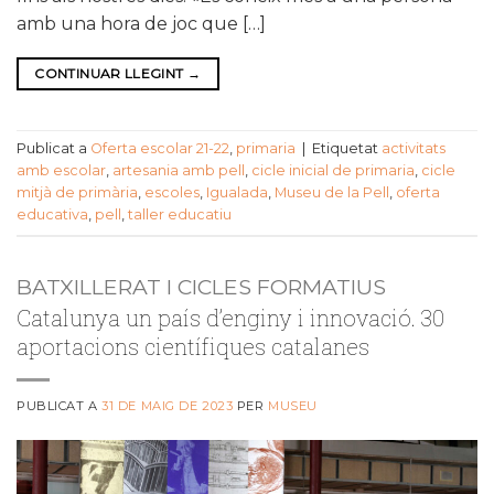
amb una hora de joc que […]
CONTINUAR LLEGINT
→
Publicat a
Oferta escolar 21-22
,
primaria
|
Etiquetat
activitats
amb escolar
,
artesania amb pell
,
cicle inicial de primaria
,
cicle
mitjà de primària
,
escoles
,
Igualada
,
Museu de la Pell
,
oferta
educativa
,
pell
,
taller educatiu
BATXILLERAT I CICLES FORMATIUS
Catalunya un país d’enginy i innovació. 30
aportacions científiques catalanes
PUBLICAT A
31 DE MAIG DE 2023
PER
MUSEU