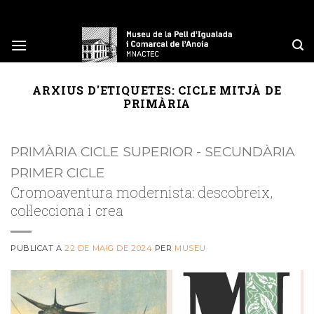
Skip
to
content
ARXIUS D'ETIQUETES:
CICLE MITJÀ DE
PRIMÀRIA
PRIMÀRIA CICLE SUPERIOR - SECUNDÀRIA
PRIMER CICLE
Cromoaventura modernista: descobreix,
col·lecciona i crea
PUBLICAT A
22 DE MAIG DE 2024
PER
MUSEU