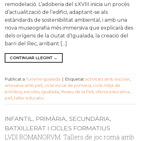
remodelació. L’adoberia del s.XVIII inicia un procés
d’actualització de l’edifici, adaptant-se als
estàndards de sostenibilitat ambiental, i amb una
nova museografia més immersiva que explicarà des
dels orígens de la ciutat d’Igualada, la creació del
barri del Rec, arribant […]
CONTINUAR LLEGINT
→
Publicat a
Turisme Igualada
|
Etiquetat
activitats amb escolar
,
artesania amb pell
,
cicle inicial de primaria
,
cicle mitjà de
primària
,
escoles
,
Igualada
,
Museu de la Pell
,
oferta educativa
,
pell
,
taller educatiu
INFANTIL, PRIMÀRIA, SECUNDÀRIA,
BATXILLERAT I CICLES FORMATIUS
LVDI ROMANORVM. Tallers de joc romà amb