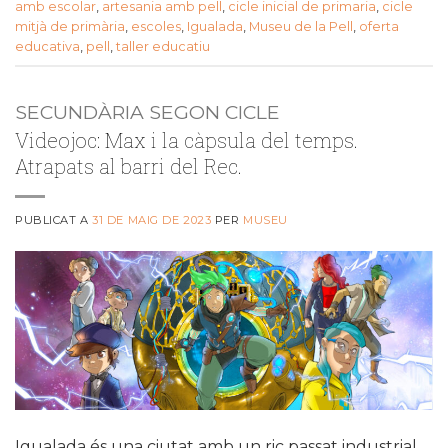
amb escolar
,
artesania amb pell
,
cicle inicial de primaria
,
cicle
mitjà de primària
,
escoles
,
Igualada
,
Museu de la Pell
,
oferta
educativa
,
pell
,
taller educatiu
SECUNDÀRIA SEGON CICLE
Videojoc: Max i la càpsula del temps.
Atrapats al barri del Rec.
PUBLICAT A
31 DE MAIG DE 2023
PER
MUSEU
Igualada és una ciutat amb un ric passat industrial.