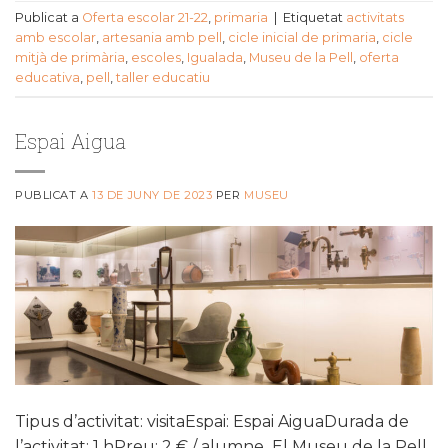
Publicat a
Oferta escolar 21-22
,
primaria
|
Etiquetat
activitats
amb escolar
,
artesania amb pell
,
cicle inicial de primaria
,
cicle
mitjà de primària
,
escoles
,
Igualada
,
Museu de la Pell
,
oferta
educativa
,
pell
,
taller educatiu
Espai Aigua
PUBLICAT A
13 DE JUNY DE 2023
PER
MUSEU
Tipus d’activitat: visitaEspai: Espai AiguaDurada de
l’activitat: 1 hPreu: 2 € / alumne El Museu de la Pell