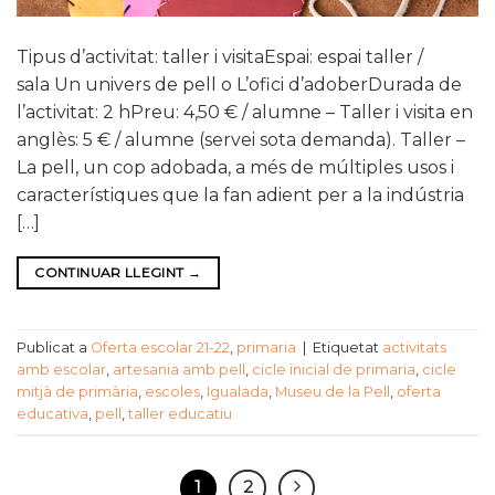
Tipus d’activitat: taller i visitaEspai: espai taller /
sala Un univers de pell o L’ofici d’adoberDurada de
l’activitat: 2 hPreu: 4,50 € / alumne – Taller i visita en
anglès: 5 € / alumne (servei sota demanda). Taller –
La pell, un cop adobada, a més de múltiples usos i
característiques que la fan adient per a la indústria
[…]
CONTINUAR LLEGINT
→
Publicat a
Oferta escolar 21-22
,
primaria
|
Etiquetat
activitats
amb escolar
,
artesania amb pell
,
cicle inicial de primaria
,
cicle
mitjà de primària
,
escoles
,
Igualada
,
Museu de la Pell
,
oferta
educativa
,
pell
,
taller educatiu
1
2