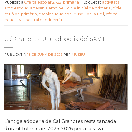
Publicat a
Oferta escolar 21-22
,
primaria
|
Etiquetat
activitats
amb escolar
,
artesania amb pell
,
cicle inicial de primaria
,
cicle
mitjà de primària
,
escoles
,
Igualada
,
Museu de la Pell
,
oferta
educativa
,
pell
,
taller educatiu
Cal Granotes. Una adoberia del sXVIII
PUBLICAT A
13 DE JUNY DE 2023
PER
MUSEU
L’antiga adoberia de Cal Granotes resta tancada
durant tot el curs 2025-2026 per a la seva