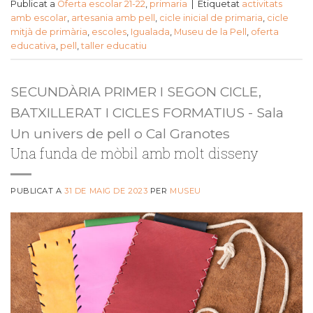
Publicat a
Oferta escolar 21-22
,
primaria
|
Etiquetat
activitats
amb escolar
,
artesania amb pell
,
cicle inicial de primaria
,
cicle
mitjà de primària
,
escoles
,
Igualada
,
Museu de la Pell
,
oferta
educativa
,
pell
,
taller educatiu
SECUNDÀRIA PRIMER I SEGON CICLE,
BATXILLERAT I CICLES FORMATIUS - Sala
Un univers de pell o Cal Granotes
Una funda de mòbil amb molt disseny
PUBLICAT A
31 DE MAIG DE 2023
PER
MUSEU