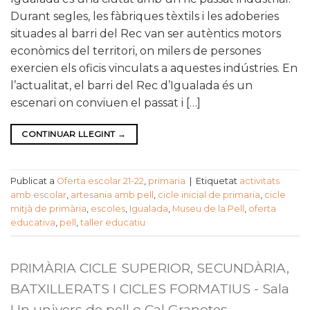
Durant segles, les fàbriques tèxtils i les adoberies
situades al barri del Rec van ser autèntics motors
econòmics del territori, on milers de persones
exercien els oficis vinculats a aquestes indústries. En
l’actualitat, el barri del Rec d’Igualada és un
escenari on conviuen el passat i […]
CONTINUAR LLEGINT
→
Publicat a
Oferta escolar 21-22
,
primaria
|
Etiquetat
activitats
amb escolar
,
artesania amb pell
,
cicle inicial de primaria
,
cicle
mitjà de primària
,
escoles
,
Igualada
,
Museu de la Pell
,
oferta
educativa
,
pell
,
taller educatiu
PRIMÀRIA CICLE SUPERIOR, SECUNDÀRIA,
BATXILLERATS I CICLES FORMATIUS - Sala
Un univers de pell o Cal Granotes