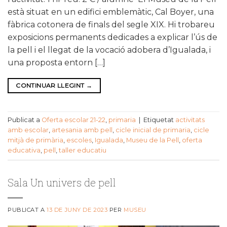
està situat en un edifici emblemàtic, Cal Boyer, una
fàbrica cotonera de finals del segle XIX. Hi trobareu
exposicions permanents dedicades a explicar l’ús de
la pell i el llegat de la vocació adobera d’Igualada, i
una proposta entorn […]
CONTINUAR LLEGINT
→
Publicat a
Oferta escolar 21-22
,
primaria
|
Etiquetat
activitats
amb escolar
,
artesania amb pell
,
cicle inicial de primaria
,
cicle
mitjà de primària
,
escoles
,
Igualada
,
Museu de la Pell
,
oferta
educativa
,
pell
,
taller educatiu
Sala Un univers de pell
PUBLICAT A
13 DE JUNY DE 2023
PER
MUSEU