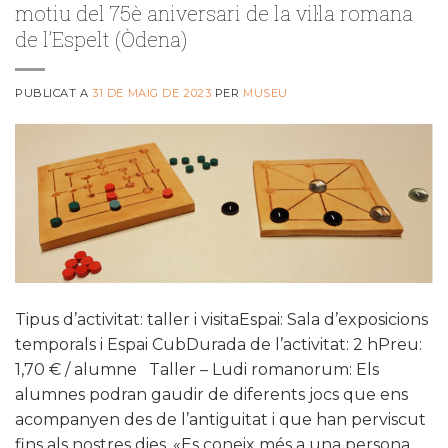
motiu del 75è aniversari de la vil·la romana
de l’Espelt (Òdena)
PUBLICAT A
31 DE MAIG DE 2023
PER
MUSEU
Tipus d’activitat: taller i visitaEspai: Sala d’exposicions
temporals i Espai CubDurada de l’activitat: 2 hPreu:
1,70 € / alumne Taller – Ludi romanorum: Els
alumnes podran gaudir de diferents jocs que ens
acompanyen des de l’antiguitat i que han perviscut
fins als nostres dies. «Es coneix més a una persona