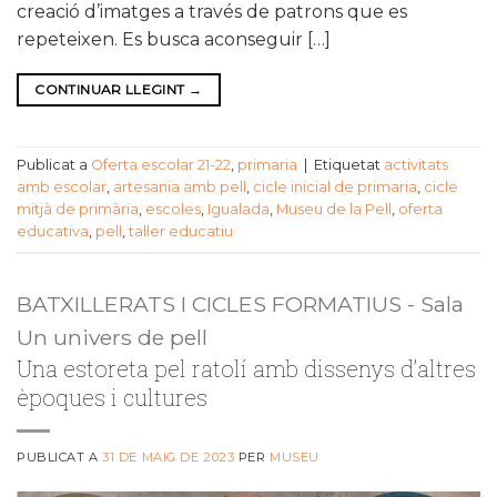
creació d’imatges a través de patrons que es
repeteixen. Es busca aconseguir […]
CONTINUAR LLEGINT
→
Publicat a
Oferta escolar 21-22
,
primaria
|
Etiquetat
activitats
amb escolar
,
artesania amb pell
,
cicle inicial de primaria
,
cicle
mitjà de primària
,
escoles
,
Igualada
,
Museu de la Pell
,
oferta
educativa
,
pell
,
taller educatiu
BATXILLERATS I CICLES FORMATIUS - Sala
Un univers de pell
Una estoreta pel ratolí amb dissenys d’altres
èpoques i cultures
PUBLICAT A
31 DE MAIG DE 2023
PER
MUSEU