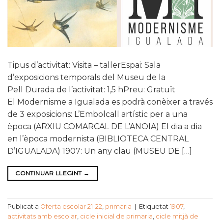
Tipus d’activitat: Visita – tallerEspai: Sala
d’exposicions temporals del Museu de la
Pell Durada de l’activitat: 1,5 hPreu: Gratuït
El Modernisme a Igualada es podrà conèixer a través
de 3 exposicions: L’Embolcall artístic per a una
època (ARXIU COMARCAL DE L’ANOIA) El dia a dia
en l’època modernista (BIBLIOTECA CENTRAL
D’IGUALADA) 1907: Un any clau (MUSEU DE […]
CONTINUAR LLEGINT
→
Publicat a
Oferta escolar 21-22
,
primaria
|
Etiquetat
1907
,
activitats amb escolar
,
cicle inicial de primaria
,
cicle mitjà de