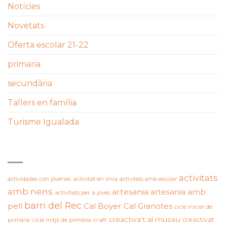
Notícies
Novetats
Oferta escolar 21-22
primaria
secundària
Tallers en família
Turisme Igualada
ETIQUETES
activitats
actividades con jóvenes
activitat en línia
activitats amb escolar
amb nens
artesania
artesania amb
activitats per a joves
barri del Rec
pell
Cal Boyer
Cal Granotes
cicle inicial de
creactiva't al museu
creactivat
primaria
cicle mitjà de primària
craft