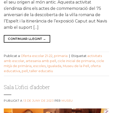
el seu origen al món antic. Aquesta activitat
s’endinsa dins els actes de commemoració del 75
aniversari de la descoberta de la vil·la romana de
l’Espelt i la itinerància de l’exposició Caput aut Navis
amb el suport […]
CONTINUAR LLEGINT
→
Publicat a
Oferta escolar 21-22
,
primaria
|
Etiquetat
activitats
amb escolar
,
artesania amb pell
,
cicle inicial de primaria
,
cicle
mitjà de primària
,
escoles
,
Igualada
,
Museu de la Pell
,
oferta
educativa
,
pell
,
taller educatiu
Sala L’ofici d’adober
PUBLICAT A
13 DE JUNY DE 2023
PER
MUSEU