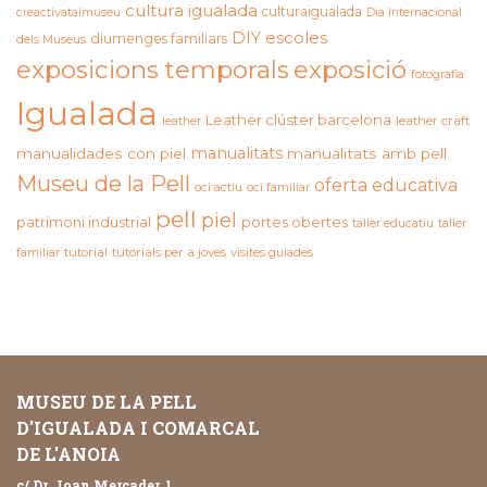
cultura igualada
culturaigualada
creactivatalmuseu
Dia Internacional
DIY
escoles
diumenges familiars
dels Museus
exposicions temporals
exposició
fotografia
Igualada
Leather clúster barcelona
leather craft
leather
manualitats
manualidades con piel
manualitats amb pell
Museu de la Pell
oferta educativa
oci actiu
oci familiar
pell
piel
patrimoni industrial
portes obertes
taller educatiu
taller
familiar
tutorial
tutorials per a joves
visites guiades
MUSEU DE LA PELL
D'IGUALADA I COMARCAL
DE L'ANOIA
c/ Dr. Joan Mercader, 1