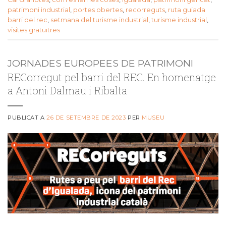
patrimoni industrial
,
portes obertes
,
recorreguts
,
ruta guiada
barri del rec
,
setmana del turisme industrial
,
turisme industrial
,
visites gratuïtres
JORNADES EUROPEES DE PATRIMONI
RECorregut pel barri del REC. En homenatge
a Antoni Dalmau i Ribalta
PUBLICAT A
26 DE SETEMBRE DE 2023
PER
MUSEU