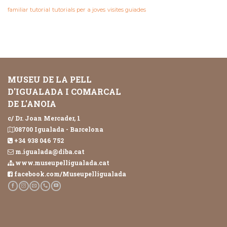
familiar
tutorial
tutorials per a joves
visites guiades
MUSEU DE LA PELL
D'IGUALADA I COMARCAL
DE L'ANOIA
c/ Dr. Joan Mercader, 1
08700 Igualada - Barcelona
+34 938 046 752
m.igualada@diba.cat
www.museupelligualada.cat
facebook.com/Museupelligualada