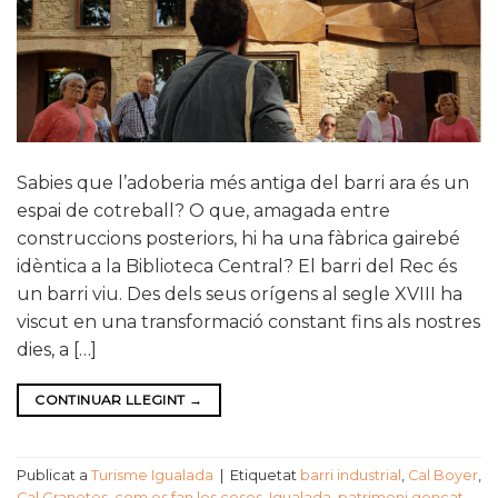
Sabies que l’adoberia més antiga del barri ara és un
espai de cotreball? O que, amagada entre
construccions posteriors, hi ha una fàbrica gairebé
idèntica a la Biblioteca Central? El barri del Rec és
un barri viu. Des dels seus orígens al segle XVIII ha
viscut en una transformació constant fins als nostres
dies, a […]
CONTINUAR LLEGINT
→
Publicat a
Turisme Igualada
|
Etiquetat
barri industrial
,
Cal Boyer
,
Cal Granotes
,
com es fan les coses
,
Igualada
,
patrimoni gencat
,