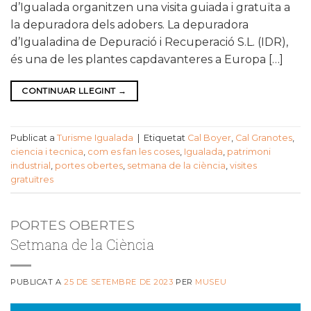
d’Igualada organitzen una visita guiada i gratuïta a
la depuradora dels adobers. La depuradora
d’Igualadina de Depuració i Recuperació S.L. (IDR),
és una de les plantes capdavanteres a Europa […]
CONTINUAR LLEGINT
→
Publicat a
Turisme Igualada
|
Etiquetat
Cal Boyer
,
Cal Granotes
,
ciencia i tecnica
,
com es fan les coses
,
Igualada
,
patrimoni
industrial
,
portes obertes
,
setmana de la ciència
,
visites
gratuïtres
PORTES OBERTES
Setmana de la Ciència
PUBLICAT A
25 DE SETEMBRE DE 2023
PER
MUSEU