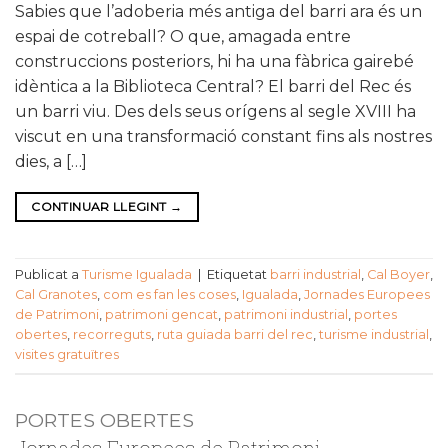
Sabies que l’adoberia més antiga del barri ara és un
espai de cotreball? O que, amagada entre
construccions posteriors, hi ha una fàbrica gairebé
idèntica a la Biblioteca Central? El barri del Rec és
un barri viu. Des dels seus orígens al segle XVIII ha
viscut en una transformació constant fins als nostres
dies, a […]
CONTINUAR LLEGINT
→
Publicat a
Turisme Igualada
|
Etiquetat
barri industrial
,
Cal Boyer
,
Cal Granotes
,
com es fan les coses
,
Igualada
,
Jornades Europees
de Patrimoni
,
patrimoni gencat
,
patrimoni industrial
,
portes
obertes
,
recorreguts
,
ruta guiada barri del rec
,
turisme industrial
,
visites gratuïtres
PORTES OBERTES
Jornades Europees de Patrimoni