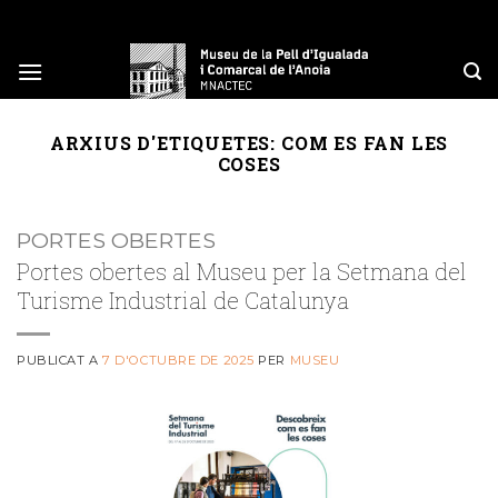
Skip
to
content
ARXIUS D'ETIQUETES:
COM ES FAN LES
COSES
PORTES OBERTES
Portes obertes al Museu per la Setmana del
Turisme Industrial de Catalunya
PUBLICAT A
7 D'OCTUBRE DE 2025
PER
MUSEU