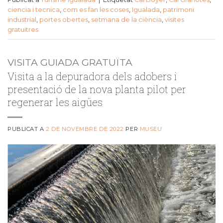
ciencia i tecnica
,
com es fan les coses
,
Igualada
,
patrimoni
industrial
,
portes obertes
,
setmana de la ciència
,
visites
gratuïtres
VISITA GUIADA GRATUÏTA
Visita a la depuradora dels adobers i
presentació de la nova planta pilot per
regenerar les aigües
PUBLICAT A
2 DE NOVEMBRE DE 2022
PER
MUSEU