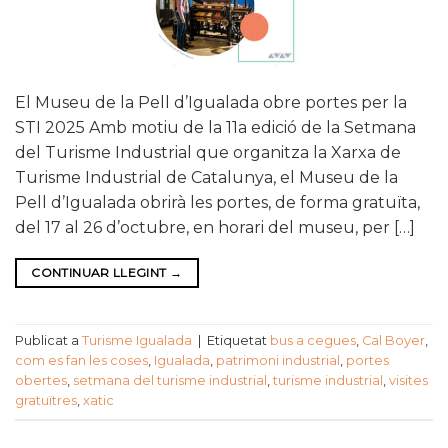
El Museu de la Pell d’Igualada obre portes per la
STI 2025 Amb motiu de la 11a edició de la Setmana
del Turisme Industrial que organitza la Xarxa de
Turisme Industrial de Catalunya, el Museu de la
Pell d’Igualada obrirà les portes, de forma gratuïta,
del 17 al 26 d’octubre, en horari del museu, per […]
CONTINUAR LLEGINT
→
Publicat a
Turisme Igualada
|
Etiquetat
bus a cegues
,
Cal Boyer
,
com es fan les coses
,
Igualada
,
patrimoni industrial
,
portes
obertes
,
setmana del turisme industrial
,
turisme industrial
,
visites
gratuïtres
,
xatic