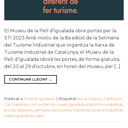
El Museu de la Pell d’Igualada obre portes per la
STI 2023 Amb motiu de la 8a edició de la Setmana
del Turisme Industrial que organitza la Xarxa de
Turisme Industrial de Catalunya, el Museu de la
Pell d’Igualada obrirà les portes, de forma gratuïta,
del 20 al 29 d’octubre, en horari del museu, per […]
CONTINUAR LLEGINT
→
Publicat a
Turisme Igualada
|
Etiquetat
bus a cegues
,
Cal Boyer
,
Cal Granotes
,
com es fan les coses
,
Igualada
,
patrimoni industrial
,
portes obertes
,
setmana del turisme industrial
,
turisme industrial
,
visites gratuïtres
,
xatic