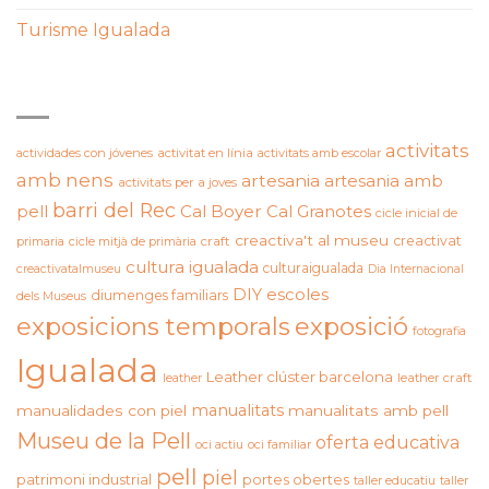
Turisme Igualada
ETIQUETES
activitats
actividades con jóvenes
activitat en línia
activitats amb escolar
amb nens
artesania
artesania amb
activitats per a joves
barri del Rec
pell
Cal Boyer
Cal Granotes
cicle inicial de
creactiva't al museu
creactivat
primaria
cicle mitjà de primària
craft
cultura igualada
culturaigualada
creactivatalmuseu
Dia Internacional
DIY
escoles
diumenges familiars
dels Museus
exposicions temporals
exposició
fotografia
Igualada
Leather clúster barcelona
leather craft
leather
manualitats
manualidades con piel
manualitats amb pell
Museu de la Pell
oferta educativa
oci actiu
oci familiar
pell
piel
patrimoni industrial
portes obertes
taller educatiu
taller