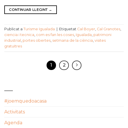
CONTINUAR LLEGINT
→
Publicat a
Turisme Igualada
|
Etiquetat
Cal Boyer
,
Cal Granotes
,
ciencia i tecnica
,
com es fan les coses
,
Igualada
,
patrimoni
industrial
,
portes obertes
,
setmana de la ciència
,
visites
gratuïtres
1
2
CATEGORIES
#joemquedoacasa
Activitats
Agenda