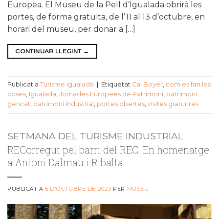
Europea. El Museu de la Pell d’Igualada obrirà les
portes, de forma gratuïta, de l’11 al 13 d’octubre, en
horari del museu, per donar a […]
CONTINUAR LLEGINT
→
Publicat a
Turisme Igualada
|
Etiquetat
Cal Boyer
,
com es fan les
coses
,
Igualada
,
Jornades Europees de Patrimoni
,
patrimoni
gencat
,
patrimoni industrial
,
portes obertes
,
visites gratuïtres
SETMANA DEL TURISME INDUSTRIAL
RECorregut pel barri del REC. En homenatge
a Antoni Dalmau i Ribalta
PUBLICAT A
6 D'OCTUBRE DE 2023
PER
MUSEU