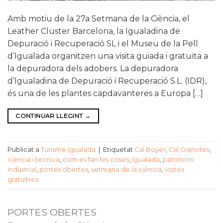
Amb motiu de la 27a Setmana de la Ciència, el
Leather Cluster Barcelona, la Igualadina de
Depuració i Recuperació SL i el Museu de la Pell
d’Igualada organitzen una visita guiada i gratuïta a
la depuradora dels adobers. La depuradora
d’Igualadina de Depuració i Recuperació S.L. (IDR),
és una de les plantes capdavanteres a Europa […]
CONTINUAR LLEGINT
→
Publicat a
Turisme Igualada
|
Etiquetat
Cal Boyer
,
Cal Granotes
,
ciencia i tecnica
,
com es fan les coses
,
Igualada
,
patrimoni
industrial
,
portes obertes
,
setmana de la ciència
,
visites
gratuïtres
PORTES OBERTES