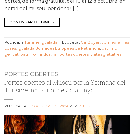
portes, de forma gratuïta, del 10 al 12 d’octubre, en
horari del museu, per donar […]
CONTINUAR LLEGINT
→
Publicat a
Turisme Igualada
|
Etiquetat
Cal Boyer
,
com es fan les
coses
,
Igualada
,
Jornades Europees de Patrimoni
,
patrimoni
gencat
,
patrimoni industrial
,
portes obertes
,
visites gratuïtres
PORTES OBERTES
Portes obertes al Museu per la Setmana del
Turisme Industrial de Catalunya
PUBLICAT A
9 D'OCTUBRE DE 2024
PER
MUSEU