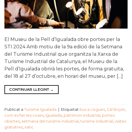
El Museu de la Pell d’Igualada obre portes per la
STI 2024 Amb motiu de la 9a edició de la Setmana
del Turisme Industrial que organitza la Xarxa de
Turisme Industrial de Catalunya, el Museu de la
Pell d’Igualada obrirà les portes, de forma gratuïta,
del 18 al 27 d’octubre, en horari del museu, per […]
CONTINUAR LLEGINT
→
Publicat a
Turisme Igualada
|
Etiquetat
bus a cegues
,
Cal Boyer
,
com es fan les coses
,
Igualada
,
patrimoni industrial
,
portes
obertes
,
setmana del turisme industrial
,
turisme industrial
,
visites
gratuïtres
,
xatic