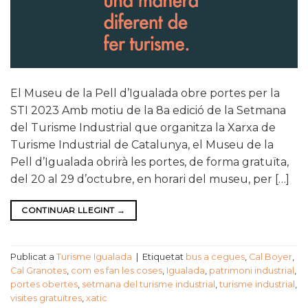
El Museu de la Pell d’Igualada obre portes per la
STI 2023 Amb motiu de la 8a edició de la Setmana
del Turisme Industrial que organitza la Xarxa de
Turisme Industrial de Catalunya, el Museu de la
Pell d’Igualada obrirà les portes, de forma gratuïta,
del 20 al 29 d’octubre, en horari del museu, per […]
CONTINUAR LLEGINT
→
Publicat a
Turisme Igualada
|
Etiquetat
bus a cegues
,
Cal Boyer
,
Cal Granotes
,
com es fan les coses
,
Igualada
,
patrimoni industrial
,
portes obertes
,
setmana del turisme industrial
,
turisme industrial
,
visites gratuïtres
,
xatic