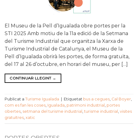
El Museu de la Pell d’Igualada obre portes per la
STI 2025 Amb motiu de la 11a edició de la Setmana
del Turisme Industrial que organitza la Xarxa de
Turisme Industrial de Catalunya, el Museu de la
Pell d’Igualada obrirà les portes, de forma gratuïta,
del 17 al 26 d’octubre, en horari del museu, per […]
CONTINUAR LLEGINT
→
Publicat a
Turisme Igualada
|
Etiquetat
bus a cegues
,
Cal Boyer
,
com es fan les coses
,
Igualada
,
patrimoni industrial
,
portes
obertes
,
setmana del turisme industrial
,
turisme industrial
,
visites
gratuïtres
,
xatic
PORTES OBERTES