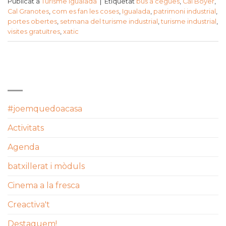
Publicat a
Turisme Igualada
|
Etiquetat
bus a cegues
,
Cal Boyer
,
Cal Granotes
,
com es fan les coses
,
Igualada
,
patrimoni industrial
,
portes obertes
,
setmana del turisme industrial
,
turisme industrial
,
visites gratuïtres
,
xatic
CATEGORIES
#joemquedoacasa
Activitats
Agenda
batxillerat i mòduls
Cinema a la fresca
Creactiva't
Destaquem!