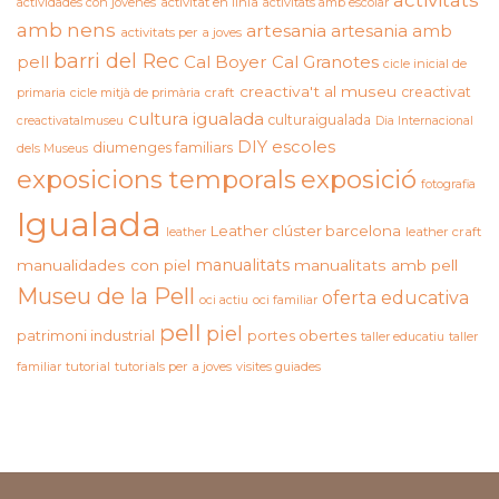
activitats
actividades con jóvenes
activitat en línia
activitats amb escolar
amb nens
artesania
artesania amb
activitats per a joves
barri del Rec
pell
Cal Boyer
Cal Granotes
cicle inicial de
creactiva't al museu
creactivat
primaria
cicle mitjà de primària
craft
cultura igualada
culturaigualada
creactivatalmuseu
Dia Internacional
DIY
escoles
diumenges familiars
dels Museus
exposicions temporals
exposició
fotografia
Igualada
Leather clúster barcelona
leather craft
leather
manualitats
manualidades con piel
manualitats amb pell
Museu de la Pell
oferta educativa
oci actiu
oci familiar
pell
piel
patrimoni industrial
portes obertes
taller educatiu
taller
familiar
tutorial
tutorials per a joves
visites guiades