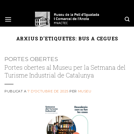
Skip
to
content
ARXIUS D'ETIQUETES:
BUS A CEGUES
PORTES OBERTES
Portes obertes al Museu per la Setmana del
Turisme Industrial de Catalunya
PUBLICAT A
7 D'OCTUBRE DE 2025
PER
MUSEU