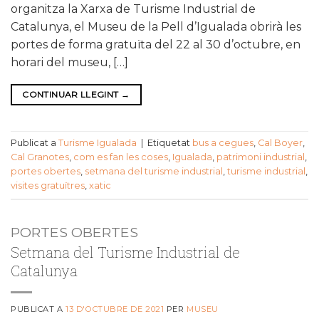
organitza la Xarxa de Turisme Industrial de
Catalunya, el Museu de la Pell d’Igualada obrirà les
portes de forma gratuïta del 22 al 30 d’octubre, en
horari del museu, […]
CONTINUAR LLEGINT
→
Publicat a
Turisme Igualada
|
Etiquetat
bus a cegues
,
Cal Boyer
,
Cal Granotes
,
com es fan les coses
,
Igualada
,
patrimoni industrial
,
portes obertes
,
setmana del turisme industrial
,
turisme industrial
,
visites gratuïtres
,
xatic
PORTES OBERTES
Setmana del Turisme Industrial de
Catalunya
PUBLICAT A
13 D'OCTUBRE DE 2021
PER
MUSEU