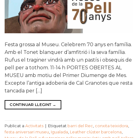
Festa grossa al Museu. Celebrem 70 anys en família.
Amb el Tonet blanquer d’amfitrió i la seva família.
Rufus el traginer vindrà amb un pastís i obsequis de
pell per a tothom. 11-14 h PORTES OBERTES AL
MUSEU amb motiu del Primer Diumenge de Mes.
Excepte l’antiga adoberia de Cal Granotes que resta
tancada per […]
CONTINUAR LLEGINT
→
Publicat a
Activitats
|
Etiquetat
barri del Rec
,
conxita teixidora
,
festa aniversari museu
,
Igualada
,
Leather clúster barcelona
,