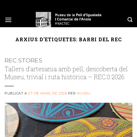
Skip
to
content
ARXIUS D'ETIQUETES:
BARRI DEL REC
REC STORES
Tallers d’artesania amb pell, descoberta del
Museu, trivial i ruta històrica – REC.0 2026
PUBLICAT A
27 DE MARÇ DE 2026
PER
MUSEU