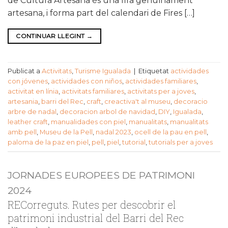
de Cultura Artesana és una fira genuïnament
artesana, i forma part del calendari de Fires […]
CONTINUAR LLEGINT
→
Publicat a
Activitats
,
Turisme Igualada
|
Etiquetat
actividades
con jóvenes
,
actividades con niños
,
actividades familiares
,
activitat en línia
,
activitats familiares
,
activitats per a joves
,
artesania
,
barri del Rec
,
craft
,
creactiva't al museu
,
decoracio
arbre de nadal
,
decoracion arbol de navidad
,
DIY
,
Igualada
,
leather craft
,
manualidades con piel
,
manualitats
,
manualitats
amb pell
,
Museu de la Pell
,
nadal 2023
,
ocell de la pau en pell
,
paloma de la paz en piel
,
pell
,
piel
,
tutorial
,
tutorials per a joves
JORNADES EUROPEES DE PATRIMONI
2024
RECorreguts. Rutes per descobrir el
patrimoni industrial del Barri del Rec