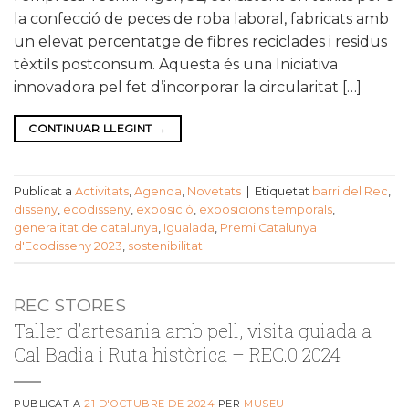
la confecció de peces de roba laboral, fabricats amb
un elevat percentatge de fibres reciclades i residus
tèxtils postconsum. Aquesta és una Iniciativa
innovadora pel fet d’incorporar la circularitat […]
CONTINUAR LLEGINT
→
Publicat a
Activitats
,
Agenda
,
Novetats
|
Etiquetat
barri del Rec
,
disseny
,
ecodisseny
,
exposició
,
exposicions temporals
,
generalitat de catalunya
,
Igualada
,
Premi Catalunya
d'Ecodisseny 2023
,
sostenibilitat
REC STORES
Taller d’artesania amb pell, visita guiada a
Cal Badia i Ruta històrica – REC.0 2024
PUBLICAT A
21 D'OCTUBRE DE 2024
PER
MUSEU