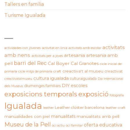
Tallers en família
Turisme Igualada
ETIQUETES
activitats
actividades con jóvenes
activitat en línia
activitats amb escolar
amb nens
artesania
artesania amb
activitats per a joves
barri del Rec
pell
Cal Boyer
Cal Granotes
cicle inicial de
creactiva't al museu
creactivat
primaria
cicle mitjà de primària
craft
cultura igualada
culturaigualada
creactivatalmuseu
Dia Internacional
DIY
escoles
diumenges familiars
dels Museus
exposicions temporals
exposició
fotografia
Igualada
Leather clúster barcelona
leather craft
leather
manualitats
manualidades con piel
manualitats amb pell
Museu de la Pell
oferta educativa
oci actiu
oci familiar