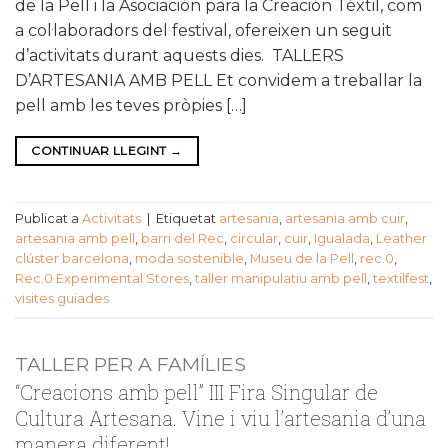
de la Pell i la Asociación para la Creación Téxtil, com
a col·laboradors del festival, ofereixen un seguit
d’activitats durant aquests dies. TALLERS
D’ARTESANIA AMB PELL Et convidem a treballar la
pell amb les teves pròpies […]
CONTINUAR LLEGINT
→
Publicat a
Activitats
|
Etiquetat
artesania
,
artesania amb cuir
,
artesania amb pell
,
barri del Rec
,
circular
,
cuir
,
Igualada
,
Leather
clúster barcelona
,
moda sostenible
,
Museu de la Pell
,
rec.0
,
Rec.0 Experimental Stores
,
taller manipulatiu amb pell
,
textilfest
,
visites guiades
TALLER PER A FAMÍLIES
“Creacions amb pell” III Fira Singular de
Cultura Artesana. Vine i viu l’artesania d’una
manera diferent!