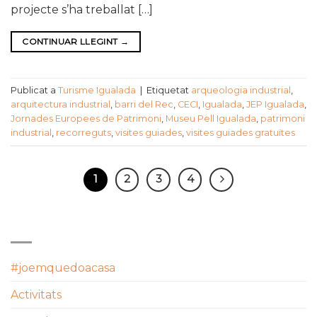
projecte s’ha treballat […]
CONTINUAR LLEGINT
→
Publicat a
Turisme Igualada
|
Etiquetat
arqueologia industrial
,
arquitectura industrial
,
barri del Rec
,
CECI
,
Igualada
,
JEP Igualada
,
Jornades Europees de Patrimoni
,
Museu Pell Igualada
,
patrimoni
industrial
,
recorreguts
,
visites guiades
,
visites guiades gratuïtes
1
2
3
4
CATEGORIES
#joemquedoacasa
Activitats