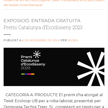
Museu de la Pell
,
rufus traginer
,
taller manipulatiu amb pell
,
tallers
de Nadal
,
tonet blanquer
EXPOSICIÓ. ENTRADA GRATUÏTA
Premi Catalunya d’Ecodisseny 2023
PUBLICAT A
6 DE NOVEMBRE DE 2024
PER
MUSEU
CATEGORIA A: PRODUCTE El premi s’ha atorgat al
Teixit Ecoloop UB per a roba laboral, presentat per
l’empresa Techni Tiger, SL, consistent en teixits per a