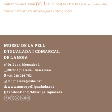
pell
piel
patrimoni industrial
portes obertes
taller educatiu
taller
familiar
tutorial
tutorials per a joves
visites guiades
MUSEU DE LA PELL
D'IGUALADA I COMARCAL
DE L'ANOIA
c/ Dr. Joan Mercader, 1
08700 Igualada - Barcelona
+34 938 046 752
m.igualada@diba.cat
www.museupelligualada.cat
facebook.com/Museupelligualada