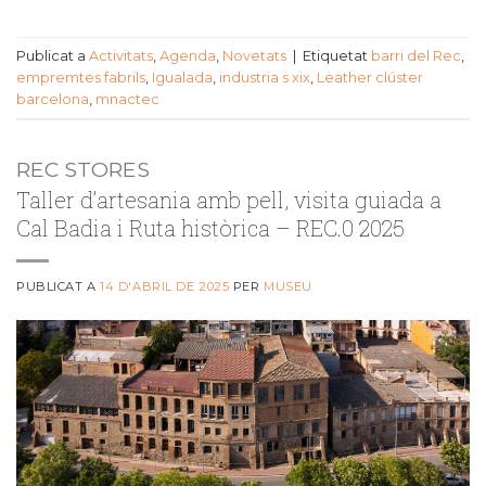
Publicat a
Activitats
,
Agenda
,
Novetats
|
Etiquetat
barri del Rec
,
empremtes fabrils
,
Igualada
,
industria s xix
,
Leather clúster
barcelona
,
mnactec
REC STORES
Taller d’artesania amb pell, visita guiada a
Cal Badia i Ruta històrica – REC.0 2025
PUBLICAT A
14 D'ABRIL DE 2025
PER
MUSEU