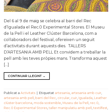
Del 6 al 9 de maig se celebra al barri del Rec
d’Igualada el Rec.0 Experimental Stores. El Museu
de la Pell i el Leather Clúster Barcelona, com a
col·laboradors del festival, ofereixen un seguit
d’activitats durant aquests dies. TALLERS
D’ARTESANIA AMB PELL Et convidem a treballar la
pell amb les teves pròpies mans. Transforma aquest
[…]
CONTINUAR LLEGINT
→
Publicat a
Activitats
|
Etiquetat
artesania
,
artesania amb cuir
,
artesania amb pell
,
barri del Rec
,
circular
,
cuir
,
Igualada
,
Leather
clúster barcelona
,
moda sostenible
,
Museu de la Pell
,
rec.0
,
Rec.0 Experimental Stores
,
taller manipulatiu amb pell
,
textilfest
,