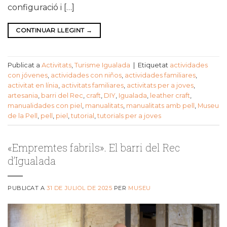
configuració i […]
CONTINUAR LLEGINT
→
Publicat a
Activitats
,
Turisme Igualada
|
Etiquetat
actividades
con jóvenes
,
actividades con niños
,
actividades familiares
,
activitat en línia
,
activitats familiares
,
activitats per a joves
,
artesania
,
barri del Rec
,
craft
,
DIY
,
Igualada
,
leather craft
,
manualidades con piel
,
manualitats
,
manualitats amb pell
,
Museu
de la Pell
,
pell
,
piel
,
tutorial
,
tutorials per a joves
«Empremtes fabrils». El barri del Rec
d’Igualada
PUBLICAT A
31 DE JULIOL DE 2025
PER
MUSEU