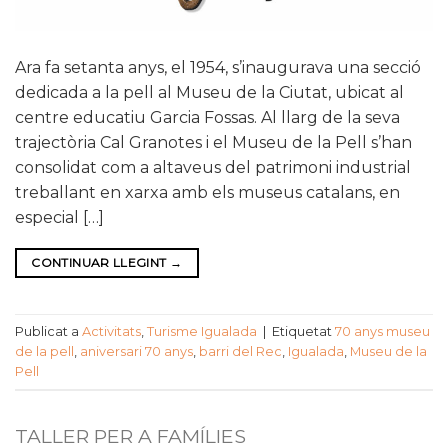
Ara fa setanta anys, el 1954, s’inaugurava una secció
dedicada a la pell al Museu de la Ciutat, ubicat al
centre educatiu Garcia Fossas. Al llarg de la seva
trajectòria Cal Granotes i el Museu de la Pell s’han
consolidat com a altaveus del patrimoni industrial
treballant en xarxa amb els museus catalans, en
especial […]
CONTINUAR LLEGINT
→
Publicat a
Activitats
,
Turisme Igualada
|
Etiquetat
70 anys museu
de la pell
,
aniversari 70 anys
,
barri del Rec
,
Igualada
,
Museu de la
Pell
TALLER PER A FAMÍLIES