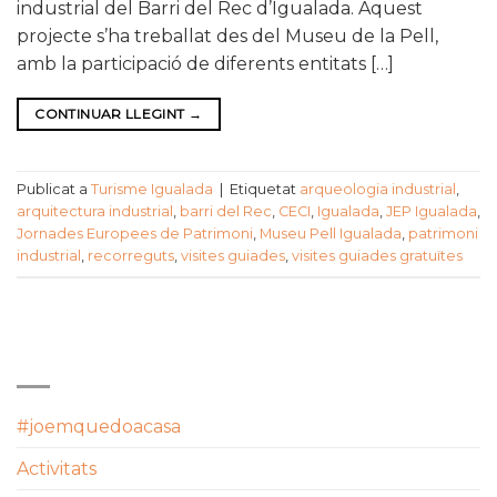
industrial del Barri del Rec d’Igualada. Aquest
projecte s’ha treballat des del Museu de la Pell,
amb la participació de diferents entitats […]
CONTINUAR LLEGINT
→
Publicat a
Turisme Igualada
|
Etiquetat
arqueologia industrial
,
arquitectura industrial
,
barri del Rec
,
CECI
,
Igualada
,
JEP Igualada
,
Jornades Europees de Patrimoni
,
Museu Pell Igualada
,
patrimoni
industrial
,
recorreguts
,
visites guiades
,
visites guiades gratuïtes
CATEGORIES
#joemquedoacasa
Activitats