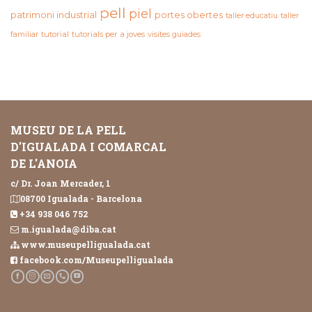
pell
piel
patrimoni industrial
portes obertes
taller educatiu
taller
familiar
tutorial
tutorials per a joves
visites guiades
MUSEU DE LA PELL
D'IGUALADA I COMARCAL
DE L'ANOIA
c/ Dr. Joan Mercader, 1
08700 Igualada - Barcelona
+34 938 046 752
m.igualada@diba.cat
www.museupelligualada.cat
facebook.com/Museupelligualada