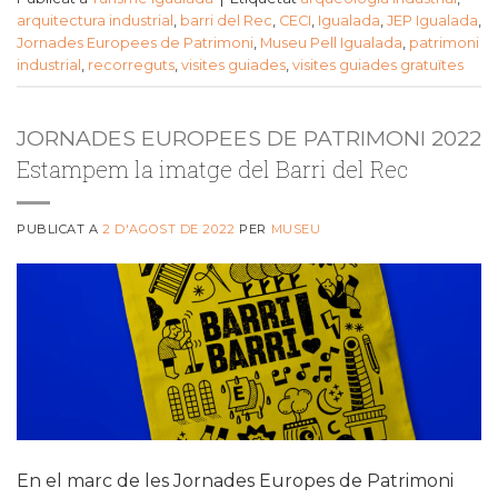
arquitectura industrial
,
barri del Rec
,
CECI
,
Igualada
,
JEP Igualada
,
Jornades Europees de Patrimoni
,
Museu Pell Igualada
,
patrimoni
industrial
,
recorreguts
,
visites guiades
,
visites guiades gratuïtes
JORNADES EUROPEES DE PATRIMONI 2022
Estampem la imatge del Barri del Rec
PUBLICAT A
2 D'AGOST DE 2022
PER
MUSEU
En el marc de les Jornades Europes de Patrimoni