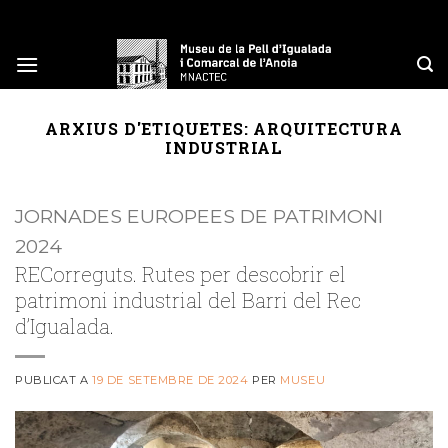
Skip
to
content
ARXIUS D'ETIQUETES:
ARQUITECTURA
INDUSTRIAL
JORNADES EUROPEES DE PATRIMONI
2024
RECorreguts. Rutes per descobrir el
patrimoni industrial del Barri del Rec
d’Igualada.
PUBLICAT A
19 DE SETEMBRE DE 2024
PER
MUSEU