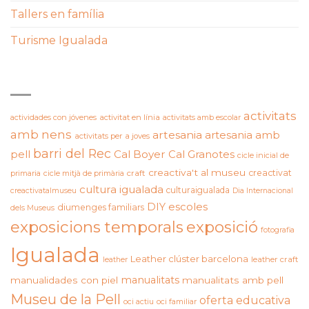
Tallers en família
Turisme Igualada
ETIQUETES
activitats
actividades con jóvenes
activitat en línia
activitats amb escolar
amb nens
artesania
artesania amb
activitats per a joves
barri del Rec
pell
Cal Boyer
Cal Granotes
cicle inicial de
creactiva't al museu
creactivat
primaria
cicle mitjà de primària
craft
cultura igualada
culturaigualada
creactivatalmuseu
Dia Internacional
DIY
escoles
diumenges familiars
dels Museus
exposicions temporals
exposició
fotografia
Igualada
Leather clúster barcelona
leather craft
leather
manualitats
manualidades con piel
manualitats amb pell
Museu de la Pell
oferta educativa
oci actiu
oci familiar