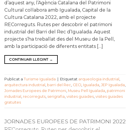
d’aquest any, l’Agència Catalana del Patrimoni
Cultural col·labora amb Igualada, Capital de la
Cultura Catalana 2022, amb el projecte
RECorreguts. Rutes per descobrir el patrimoni
industrial del Barri del Rec d’Igualada. Aquest
projecte s’ha treballat des del Museu de la Pell,
amb la participació de diferents entitats […]
CONTINUAR LLEGINT
→
Publicat a
Turisme Igualada
|
Etiquetat
arqueologia industrial
,
arquitectura industrial
,
barri del Rec
,
CECI
,
Igualada
,
JEP Igualada
,
Jornades Europees de Patrimoni
,
Museu Pell Igualada
,
patrimoni
industrial
,
recorreguts
,
serigrafia
,
visites guiades
,
visites guiades
gratuïtes
JORNADES EUROPEES DE PATRIMONI 2022
RECorreguts. Rutes per descobrir el