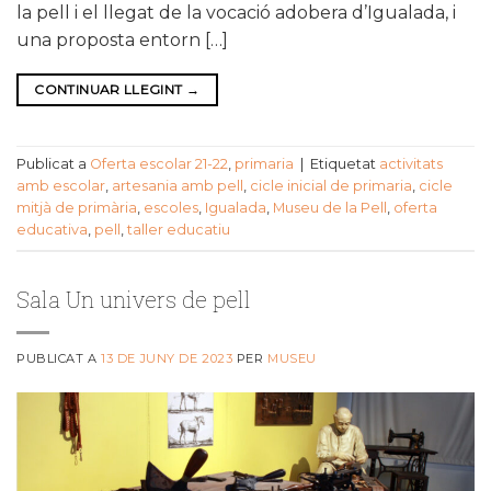
la pell i el llegat de la vocació adobera d’Igualada, i
una proposta entorn […]
CONTINUAR LLEGINT
→
Publicat a
Oferta escolar 21-22
,
primaria
|
Etiquetat
activitats
amb escolar
,
artesania amb pell
,
cicle inicial de primaria
,
cicle
mitjà de primària
,
escoles
,
Igualada
,
Museu de la Pell
,
oferta
educativa
,
pell
,
taller educatiu
Sala Un univers de pell
PUBLICAT A
13 DE JUNY DE 2023
PER
MUSEU