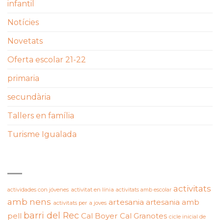
infantil
Notícies
Novetats
Oferta escolar 21-22
primaria
secundària
Tallers en família
Turisme Igualada
ETIQUETES
activitats
actividades con jóvenes
activitat en línia
activitats amb escolar
amb nens
artesania
artesania amb
activitats per a joves
barri del Rec
pell
Cal Boyer
Cal Granotes
cicle inicial de