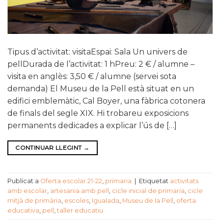
Tipus d’activitat: visitaEspai: Sala Un univers de
pellDurada de l’activitat: 1 hPreu: 2 € / alumne –
visita en anglès: 3,50 € / alumne (servei sota
demanda) El Museu de la Pell està situat en un
edifici emblemàtic, Cal Boyer, una fàbrica cotonera
de finals del segle XIX. Hi trobareu exposicions
permanents dedicades a explicar l’ús de […]
CONTINUAR LLEGINT
→
Publicat a
Oferta escolar 21-22
,
primaria
|
Etiquetat
activitats
amb escolar
,
artesania amb pell
,
cicle inicial de primaria
,
cicle
mitjà de primària
,
escoles
,
Igualada
,
Museu de la Pell
,
oferta
educativa
,
pell
,
taller educatiu