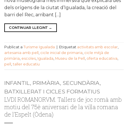
nova museografia més immersiva que explicarà des
dels orígens de la ciutat d’Igualada, la creació del
barri del Rec, arribant […]
CONTINUAR LLEGINT
→
Publicat a
Turisme Igualada
|
Etiquetat
activitats amb escolar
,
artesania amb pell
,
cicle inicial de primaria
,
cicle mitjà de
primària
,
escoles
,
Igualada
,
Museu de la Pell
,
oferta educativa
,
pell
,
taller educatiu
INFANTIL, PRIMÀRIA, SECUNDÀRIA,
BATXILLERAT I CICLES FORMATIUS
LVDI ROMANORVM. Tallers de joc romà amb
motiu del 75è aniversari de la vil·la romana
de l’Espelt (Òdena)