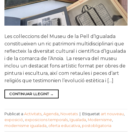
Les col·leccions del Museu de la Pell d’Igualada
constitueixen un ric patrimoni multidisciplinari que
reflecteix la diversitat cultural i científica d’Igualada
i de la comarca de l’Anoia. La reserva del museu
inclou un destacat fons artístic format per obres de
pintura i escultura, així com retaules i peces d’art
religiós que testimonien l’evolució estètica i […]
CONTINUAR LLEGINT
→
Publicat a
Activitats
,
Agenda
,
Novetats
|
Etiquetat
art nouveau
,
exposició
,
exposicions temporals
,
Igualada
,
Modernisme
,
modernisme igualada
,
oferta educativa
,
postobligatoria