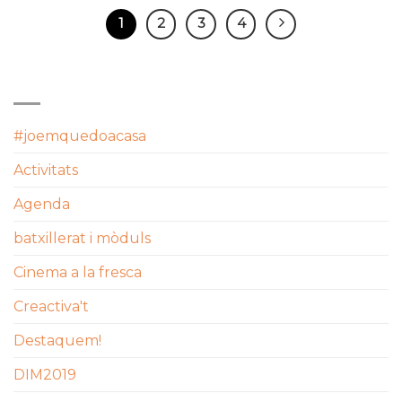
1
2
3
4
CATEGORIES
#joemquedoacasa
Activitats
Agenda
batxillerat i mòduls
Cinema a la fresca
Creactiva't
Destaquem!
DIM2019