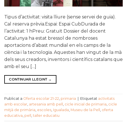
Tipus d’activitat: visita lliure (sense servei de guia).
Cal reserva prèvia.Espai: Espai CubDurada de
l’activitat: 1 hPreu: Gratuït Dossier del docent
Catalunya ha estat bressol de nombroses
aportacions d’abast mundial en els camps de la
ciència i la tecnologia. Aquestes han vingut de la mà
dels seus creadors, inventors i científics catalans que
amb el seu […]
CONTINUAR LLEGINT
→
Publicat a
Oferta escolar 21-22
,
primaria
|
Etiquetat
activitats
amb escolar
,
artesania amb pell
,
cicle inicial de primaria
,
cicle
mitjà de primària
,
escoles
,
Igualada
,
Museu de la Pell
,
oferta
educativa
,
pell
,
taller educatiu