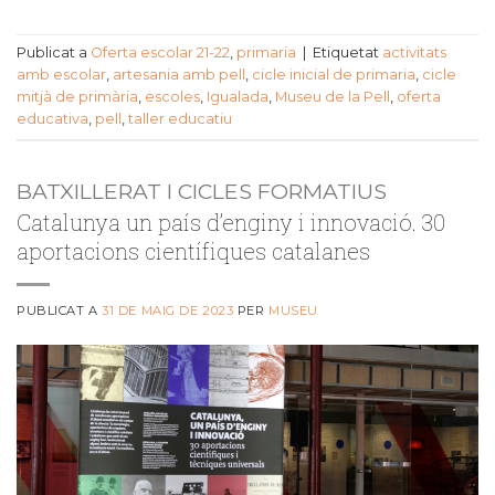
Publicat a
Oferta escolar 21-22
,
primaria
|
Etiquetat
activitats
amb escolar
,
artesania amb pell
,
cicle inicial de primaria
,
cicle
mitjà de primària
,
escoles
,
Igualada
,
Museu de la Pell
,
oferta
educativa
,
pell
,
taller educatiu
BATXILLERAT I CICLES FORMATIUS
Catalunya un país d’enginy i innovació. 30
aportacions científiques catalanes
PUBLICAT A
31 DE MAIG DE 2023
PER
MUSEU