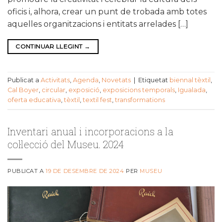
oficis i, alhora, crear un punt de trobada amb totes
aquelles organitzacions i entitats arrelades […]
CONTINUAR LLEGINT
→
Publicat a
Activitats
,
Agenda
,
Novetats
|
Etiquetat
biennal tèxtil
,
Cal Boyer
,
circular
,
exposició
,
exposicions temporals
,
Igualada
,
oferta educativa
,
tèxtil
,
textil fest
,
transformations
Inventari anual i incorporacions a la
col·lecció del Museu. 2024
PUBLICAT A
19 DE DESEMBRE DE 2024
PER
MUSEU