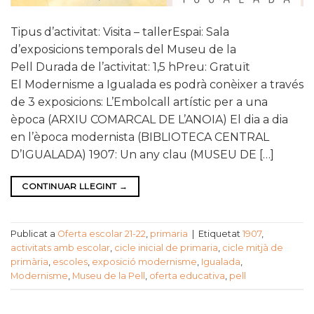
Tipus d’activitat: Visita – tallerEspai: Sala
d’exposicions temporals del Museu de la
Pell Durada de l’activitat: 1,5 hPreu: Gratuït
El Modernisme a Igualada es podrà conèixer a través
de 3 exposicions: L’Embolcall artístic per a una
època (ARXIU COMARCAL DE L’ANOIA) El dia a dia
en l’època modernista (BIBLIOTECA CENTRAL
D’IGUALADA) 1907: Un any clau (MUSEU DE […]
CONTINUAR LLEGINT
→
Publicat a
Oferta escolar 21-22
,
primaria
|
Etiquetat
1907
,
activitats amb escolar
,
cicle inicial de primaria
,
cicle mitjà de
primària
,
escoles
,
exposició modernisme
,
Igualada
,
Modernisme
,
Museu de la Pell
,
oferta educativa
,
pell