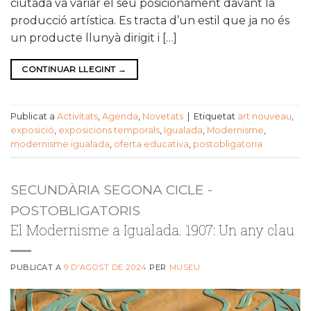
ciutadà va variar el seu posicionament davant la
producció artística. Es tracta d’un estil que ja no és
un producte llunyà dirigit i […]
CONTINUAR LLEGINT
→
Publicat a
Activitats
,
Agenda
,
Novetats
|
Etiquetat
art nouveau
,
exposició
,
exposicions temporals
,
Igualada
,
Modernisme
,
modernisme igualada
,
oferta educativa
,
postobligatoria
SECUNDÀRIA SEGONA CICLE -
POSTOBLIGATORIS
El Modernisme a Igualada. 1907: Un any clau
PUBLICAT A
9 D'AGOST DE 2024
PER
MUSEU