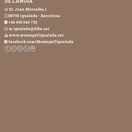
DE L'ANOIA
c/ Dr. Joan Mercader, 1
08700 Igualada - Barcelona
+34 938 046 752
m.igualada@diba.cat
www.museupelligualada.cat
facebook.com/Museupelligualada