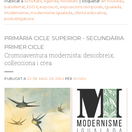
Publicat a
Activitats
,
Agenda
,
Novetats
|
Etiquetat
art nouveau
,
batxillertat
,
ESO II
,
exposició
,
exposicions temporals
,
Igualada
,
Modernisme
,
modernisme igualada
,
oferta educativa
,
postobligatoria
PRIMÀRIA CICLE SUPERIOR - SECUNDÀRIA
PRIMER CICLE
Cromoaventura modernista: descobreix,
col·lecciona i crea
PUBLICAT A
22 DE MAIG DE 2024
PER
MUSEU