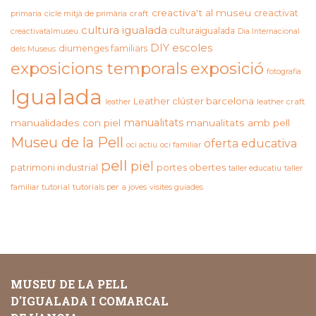
creactiva't al museu
creactivat
primaria
cicle mitjà de primària
craft
cultura igualada
culturaigualada
creactivatalmuseu
Dia Internacional
DIY
escoles
diumenges familiars
dels Museus
exposicions temporals
exposició
fotografia
Igualada
Leather clúster barcelona
leather craft
leather
manualitats
manualidades con piel
manualitats amb pell
Museu de la Pell
oferta educativa
oci actiu
oci familiar
pell
piel
patrimoni industrial
portes obertes
taller educatiu
taller
familiar
tutorial
tutorials per a joves
visites guiades
MUSEU DE LA PELL
D'IGUALADA I COMARCAL