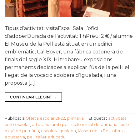
Tipus d’activitat: visitaEspai: Sala L’ofici
d’adoberDurada de l’activitat: 1 hPreu: 2 € / alumne
El Museu de la Pell està situat en un edifici
emblemàtic, Cal Boyer, una fàbrica cotonera de
finals del segle XIX. Hi trobareu exposicions
permanents dedicades a explicar l’ús de la pell i el
llegat de la vocació adobera d’Igualada, i una
proposta […]
CONTINUAR LLEGINT
→
Publicat a
Oferta escolar 21-22
,
primaria
|
Etiquetat
activitats
amb escolar
,
artesania amb pell
,
cicle inicial de primaria
,
cicle
mitjà de primària
,
escoles
,
Igualada
,
Museu de la Pell
,
oferta
educativa
,
pell
,
taller educatiu