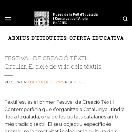
Skip
to
content
ARXIUS D'ETIQUETES:
OFERTA EDUCATIVA
FESTIVAL DE CREACIÓ TÈXTIL
Circular. El cicle de vida dels tèxtils
PUBLICAT A
3 DE GENER DE 2025
PER
MUSEU
Textilfest és el primer Festival de Creació Tèxtil
Contemporània que s’organitza a Catalunya i tindrà
lloc a Igualada, una de les ciutats catalanes amb
més tradició tèxtil. El seu objectiu específic és
promoure la creativitat i celebrar la cultura dels