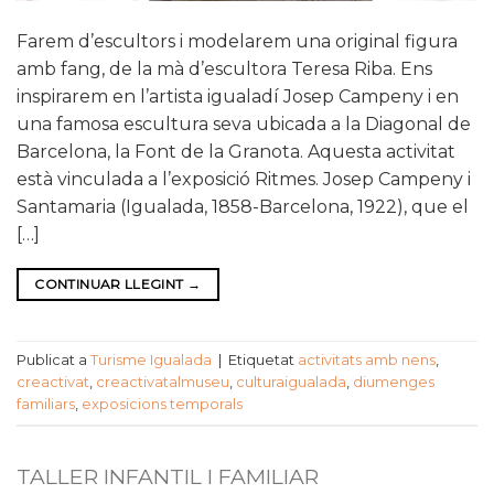
Farem d’escultors i modelarem una original figura
amb fang, de la mà d’escultora Teresa Riba. Ens
inspirarem en l’artista igualadí Josep Campeny i en
una famosa escultura seva ubicada a la Diagonal de
Barcelona, la Font de la Granota. Aquesta activitat
està vinculada a l’exposició Ritmes. Josep Campeny i
Santamaria (Igualada, 1858-Barcelona, 1922), que el
[…]
CONTINUAR LLEGINT
→
Publicat a
Turisme Igualada
|
Etiquetat
activitats amb nens
,
creactivat
,
creactivatalmuseu
,
culturaigualada
,
diumenges
familiars
,
exposicions temporals
TALLER INFANTIL I FAMILIAR