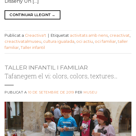
Disseny Un […]
CONTINUAR LLEGINT
→
Publicat a
Creactiva't
|
Etiquetat
activitats amb nens
,
creactivat
,
creactivatalmuseu
,
cultura igualada
,
oci actiu
,
oci familiar
,
taller
familiar
,
Taller infantil
TALLER INFANTIL I FAMILIAR
Tafanegem el vi: olors, colors, textures…
PUBLICAT A
10 DE SETEMBRE DE 2019
PER
MUSEU