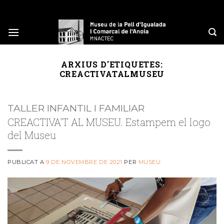
Skip
to
content
ARXIUS D'ETIQUETES:
CREACTIVATALMUSEU
TALLER INFANTIL I FAMILIAR
CREACTIVA’T AL MUSEU. Estampem el logo
del Museu
PUBLICAT A
9 DE NOVEMBRE DE 2021
PER
MUSEU