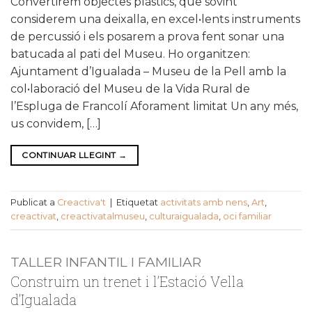
Convertirem objectes plàstics, que sovint
considerem una deixalla, en excel•lents instruments
de percussió i els posarem a prova fent sonar una
batucada al pati del Museu. Ho organitzen:
Ajuntament d’Igualada – Museu de la Pell amb la
col•laboració del Museu de la Vida Rural de
l’Espluga de Francolí Aforament limitat Un any més,
us convidem, […]
CONTINUAR LLEGINT
→
Publicat a
Creactiva't
|
Etiquetat
activitats amb nens
,
Art
,
creactivat
,
creactivatalmuseu
,
culturaigualada
,
oci familiar
TALLER INFANTIL I FAMILIAR
Construim un trenet i l’Estació Vella
d’Igualada