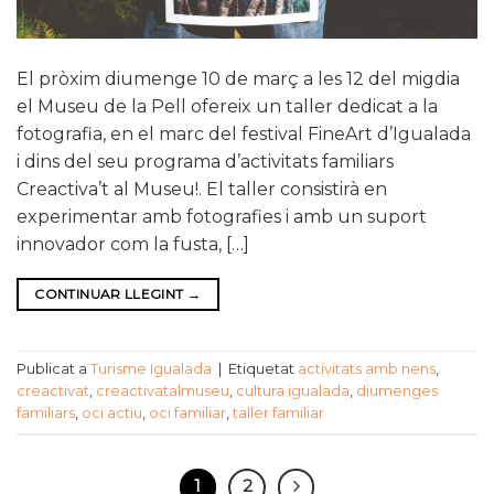
El pròxim diumenge 10 de març a les 12 del migdia
el Museu de la Pell ofereix un taller dedicat a la
fotografia, en el marc del festival FineArt d’Igualada
i dins del seu programa d’activitats familiars
Creactiva’t al Museu!. El taller consistirà en
experimentar amb fotografies i amb un suport
innovador com la fusta, […]
CONTINUAR LLEGINT
→
Publicat a
Turisme Igualada
|
Etiquetat
activitats amb nens
,
creactivat
,
creactivatalmuseu
,
cultura igualada
,
diumenges
familiars
,
oci actiu
,
oci familiar
,
taller familiar
1
2