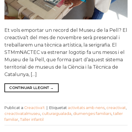
Et vols emportar un record del Museu de la Pell? El
creactiva’t del mes de novembre serà presencial i
treballarem una tècnica artística, la serigrafia. El
STMmNACTEC va estrenar logotip fa uns mesos i el
Museu de la Pell, que forma part d’aquest sistema
territorial de museus de la Ciència i la Tècnica de
Catalunya, […]
CONTINUAR LLEGINT
→
Publicat a
Creactiva't
|
Etiquetat
activitats amb nens
,
creactivat
,
creactivatalmuseu
,
culturaigualada
,
diumenges familiars
,
taller
familiar
,
Taller infantil