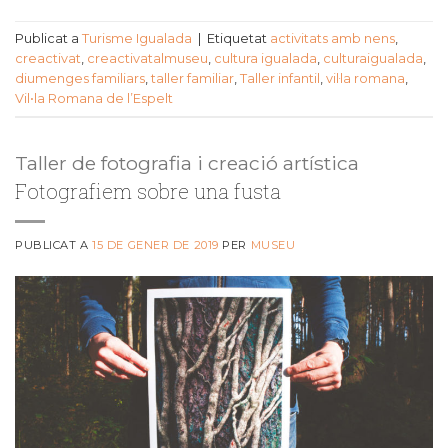
Publicat a
Turisme Igualada
|
Etiquetat
activitats amb nens
,
creactivat
,
creactivatalmuseu
,
cultura igualada
,
culturaigualada
,
diumenges familiars
,
taller familiar
,
Taller infantil
,
vil·la romana
,
Vil•la Romana de l’Espelt
Taller de fotografia i creació artística
Fotografiem sobre una fusta
PUBLICAT A
15 DE GENER DE 2019
PER
MUSEU