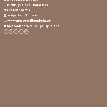
08700 Igualada - Barcelona
+34 938 046 752
m.igualada@diba.cat
www.museupelligualada.cat
facebook.com/Museupelligualada