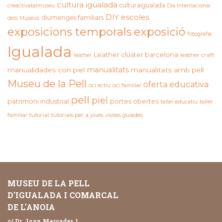
cultura igualada
culturaigualada
creactivatalmuseu
Dia Internacional
DIY
escoles
diumenges familiars
dels Museus
exposicions temporals
exposició
fotografia
Igualada
Leather clúster barcelona
leather craft
leather
manualitats
manualidades con piel
manualitats amb pell
Museu de la Pell
oferta educativa
oci actiu
oci familiar
pell
piel
patrimoni industrial
portes obertes
taller educatiu
taller
familiar
tutorial
tutorials per a joves
visites guiades
MUSEU DE LA PELL
D'IGUALADA I COMARCAL
DE L'ANOIA
c/ Dr. Joan Mercader, 1