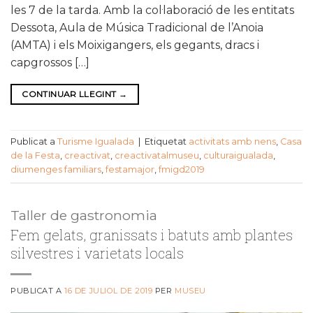
les 7 de la tarda. Amb la col·laboració de les entitats
Dessota, Aula de Música Tradicional de l’Anoia
(AMTA) i els Moixigangers, els gegants, dracs i
capgrossos […]
CONTINUAR LLEGINT
→
Publicat a
Turisme Igualada
|
Etiquetat
activitats amb nens
,
Casa
de la Festa
,
creactivat
,
creactivatalmuseu
,
culturaigualada
,
diumenges familiars
,
festamajor
,
fmigd2019
Taller de gastronomia
Fem gelats, granissats i batuts amb plantes
silvestres i varietats locals
PUBLICAT A
16 DE JULIOL DE 2019
PER
MUSEU