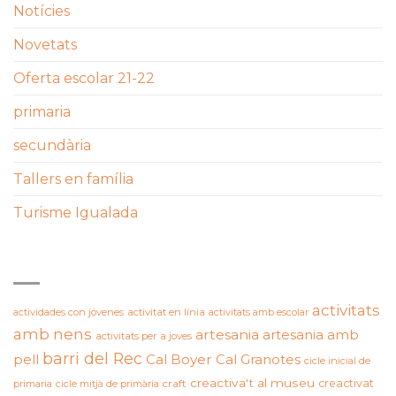
Notícies
Novetats
Oferta escolar 21-22
primaria
secundària
Tallers en família
Turisme Igualada
ETIQUETES
activitats
actividades con jóvenes
activitat en línia
activitats amb escolar
amb nens
artesania
artesania amb
activitats per a joves
barri del Rec
pell
Cal Boyer
Cal Granotes
cicle inicial de
creactiva't al museu
creactivat
primaria
cicle mitjà de primària
craft