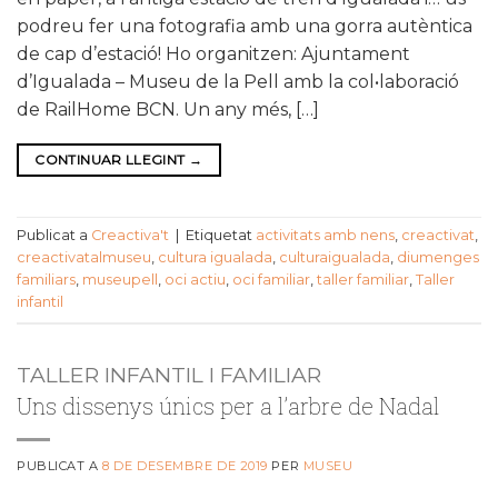
podreu fer una fotografia amb una gorra autèntica
de cap d’estació! Ho organitzen: Ajuntament
d’Igualada – Museu de la Pell amb la col•laboració
de RailHome BCN. Un any més, […]
CONTINUAR LLEGINT
→
Publicat a
Creactiva't
|
Etiquetat
activitats amb nens
,
creactivat
,
creactivatalmuseu
,
cultura igualada
,
culturaigualada
,
diumenges
familiars
,
museupell
,
oci actiu
,
oci familiar
,
taller familiar
,
Taller
infantil
TALLER INFANTIL I FAMILIAR
Uns dissenys únics per a l’arbre de Nadal
PUBLICAT A
8 DE DESEMBRE DE 2019
PER
MUSEU