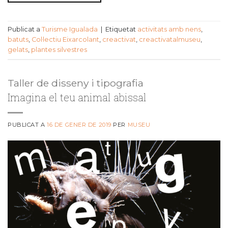
Publicat a
Turisme Igualada
|
Etiquetat
activitats amb nens
,
batuts
,
Col·lectiu Eixarcolant
,
creactivat
,
creactivatalmuseu
,
gelats
,
plantes silvestres
Taller de disseny i tipografia
Imagina el teu animal abissal
PUBLICAT A
16 DE GENER DE 2019
PER
MUSEU