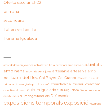
Oferta escolar 21-22
primaria
secundària
Tallers en família
Turisme Igualada
ETIQUETES
activitats
actividades con jóvenes
activitat en línia
activitats amb escolar
amb nens
artesania
artesania amb
activitats per a joves
barri del Rec
pell
Cal Boyer
Cal Granotes
cicle inicial de
creactiva't al museu
creactivat
primaria
cicle mitjà de primària
craft
cultura igualada
culturaigualada
creactivatalmuseu
Dia Internacional
DIY
escoles
diumenges familiars
dels Museus
exposicions temporals
exposició
fotografia