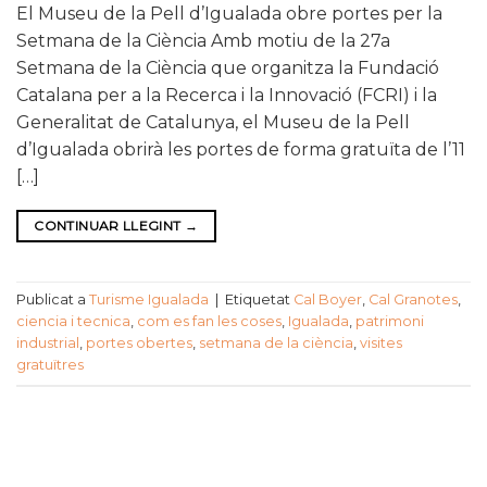
El Museu de la Pell d’Igualada obre portes per la
Setmana de la Ciència Amb motiu de la 27a
Setmana de la Ciència que organitza la Fundació
Catalana per a la Recerca i la Innovació (FCRI) i la
Generalitat de Catalunya, el Museu de la Pell
d’Igualada obrirà les portes de forma gratuïta de l’11
[…]
CONTINUAR LLEGINT
→
Publicat a
Turisme Igualada
|
Etiquetat
Cal Boyer
,
Cal Granotes
,
ciencia i tecnica
,
com es fan les coses
,
Igualada
,
patrimoni
industrial
,
portes obertes
,
setmana de la ciència
,
visites
gratuïtres
CATEGORIES