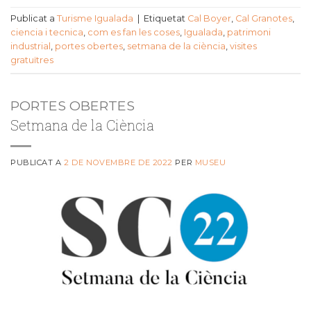
Publicat a
Turisme Igualada
|
Etiquetat
Cal Boyer
,
Cal Granotes
,
ciencia i tecnica
,
com es fan les coses
,
Igualada
,
patrimoni
industrial
,
portes obertes
,
setmana de la ciència
,
visites
gratuïtres
PORTES OBERTES
Setmana de la Ciència
PUBLICAT A
2 DE NOVEMBRE DE 2022
PER
MUSEU