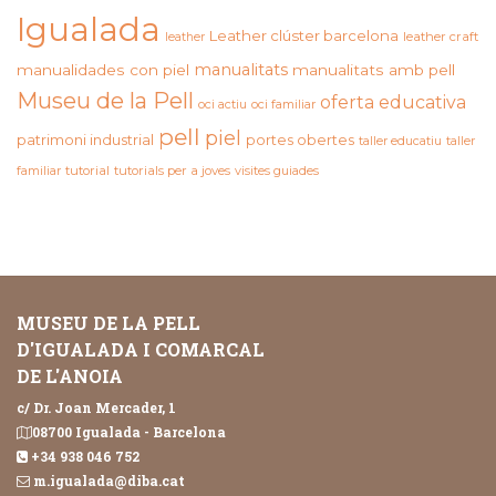
Igualada
Leather clúster barcelona
leather craft
leather
manualitats
manualidades con piel
manualitats amb pell
Museu de la Pell
oferta educativa
oci actiu
oci familiar
pell
piel
patrimoni industrial
portes obertes
taller educatiu
taller
familiar
tutorial
tutorials per a joves
visites guiades
MUSEU DE LA PELL
D'IGUALADA I COMARCAL
DE L'ANOIA
c/ Dr. Joan Mercader, 1
08700 Igualada - Barcelona
+34 938 046 752
m.igualada@diba.cat