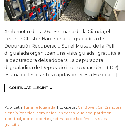
Amb motiu de la 28a Setmana de la Ciència, el
Leather Cluster Barcelona, la Igualadina de
Depuració i Recuperació SL i el Museu de la Pell
d’Igualada organitzen una visita guiada i gratuïta a
la depuradora dels adobers. La depuradora
d’Igualadina de Depuració i Recuperació S.L. (IDR),
és una de les plantes capdavanteres a Europa […]
CONTINUAR LLEGINT
→
Publicat a
Turisme Igualada
|
Etiquetat
Cal Boyer
,
Cal Granotes
,
ciencia i tecnica
,
com es fan les coses
,
Igualada
,
patrimoni
industrial
,
portes obertes
,
setmana de la ciència
,
visites
gratuïtres