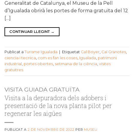
Generalitat de Catalunya, el Museu de la Pell
d’Igualada obrirà les portes de forma gratuïta del 12
[…]
CONTINUAR LLEGINT
→
Publicat a
Turisme Igualada
|
Etiquetat
Cal Boyer
,
Cal Granotes
,
ciencia i tecnica
,
com es fan les coses
,
Igualada
,
patrimoni
industrial
,
portes obertes
,
setmana de la ciència
,
visites
gratuïtres
VISITA GUIADA GRATUÏTA
Visita a la depuradora dels adobers i
presentació de la nova planta pilot per
regenerar les aigües
PUBLICAT A
2 DE NOVEMBRE DE 2022
PER
MUSEU