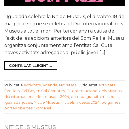
Igualada celebra la Nit de Museus, el dissabte 18 de
maig, dia en què se celebra el Dia Internacional dels
Museus a tot el món. Per tercer any i a causa de
l’èxit de les edicions anteriors del Som Pell el Museu
organitza conjuntament amb l’entitat Cal Cuta
noves activitats adreçades al públic jove i […]
CONTINUAR LLEGINT
→
Publicat a
Activitats
,
Agenda
,
Novetats
|
Etiquetat
activitats
familiars
,
Cal Boyer
,
Cal Granotes
,
Dia Internacional dels Museus
,
dia internacional dels museus 2024
,
entrada gratuïta museu
,
Igualada
,
joves
,
Nit de Museus
,
nit dels museus 2024
,
pd games
,
portes obertes
,
Som Pell
NIT DELS MUSEUS