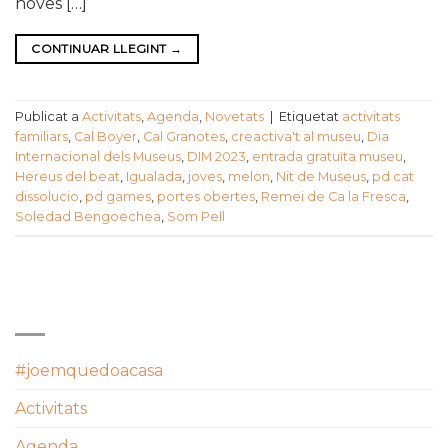
noves […]
CONTINUAR LLEGINT
→
Publicat a
Activitats
,
Agenda
,
Novetats
|
Etiquetat
activitats
familiars
,
Cal Boyer
,
Cal Granotes
,
creactiva't al museu
,
Dia
Internacional dels Museus
,
DIM 2023
,
entrada gratuïta museu
,
Hereus del beat
,
Igualada
,
joves
,
melon
,
Nit de Museus
,
pd cat
dissolucio
,
pd games
,
portes obertes
,
Remei de Ca la Fresca
,
Soledad Bengoechea
,
Som Pell
CATEGORIES
#joemquedoacasa
Activitats
Agenda