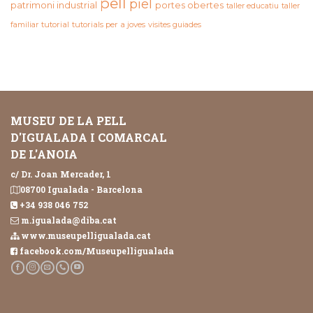
pell
piel
patrimoni industrial
portes obertes
taller educatiu
taller
familiar
tutorial
tutorials per a joves
visites guiades
MUSEU DE LA PELL
D'IGUALADA I COMARCAL
DE L'ANOIA
c/ Dr. Joan Mercader, 1
08700 Igualada - Barcelona
+34 938 046 752
m.igualada@diba.cat
www.museupelligualada.cat
facebook.com/Museupelligualada