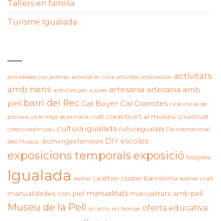
Tallers en família
Turisme Igualada
ETIQUETES
activitats
actividades con jóvenes
activitat en línia
activitats amb escolar
amb nens
artesania
artesania amb
activitats per a joves
barri del Rec
pell
Cal Boyer
Cal Granotes
cicle inicial de
creactiva't al museu
creactivat
primaria
cicle mitjà de primària
craft
cultura igualada
culturaigualada
creactivatalmuseu
Dia Internacional
DIY
escoles
diumenges familiars
dels Museus
exposicions temporals
exposició
fotografia
Igualada
Leather clúster barcelona
leather craft
leather
manualitats
manualidades con piel
manualitats amb pell
Museu de la Pell
oferta educativa
oci actiu
oci familiar