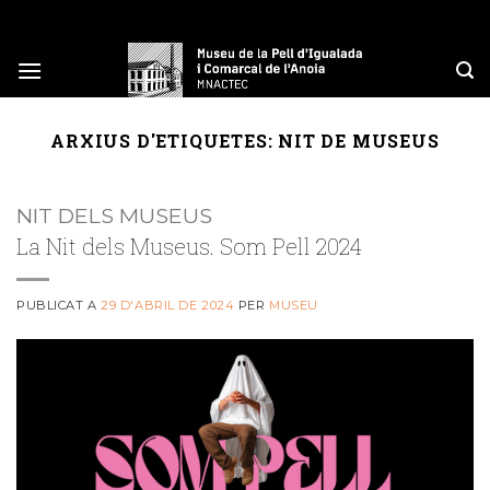
Skip
to
content
ARXIUS D'ETIQUETES:
NIT DE MUSEUS
NIT DELS MUSEUS
La Nit dels Museus. Som Pell 2024
PUBLICAT A
29 D'ABRIL DE 2024
PER
MUSEU