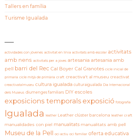
Tallers en família
Turisme Igualada
ETIQUETES
activitats
actividades con jóvenes
activitat en línia
activitats amb escolar
amb nens
artesania
artesania amb
activitats per a joves
barri del Rec
pell
Cal Boyer
Cal Granotes
cicle inicial de
creactiva't al museu
creactivat
primaria
cicle mitjà de primària
craft
cultura igualada
culturaigualada
creactivatalmuseu
Dia Internacional
DIY
escoles
diumenges familiars
dels Museus
exposicions temporals
exposició
fotografia
Igualada
Leather clúster barcelona
leather craft
leather
manualitats
manualidades con piel
manualitats amb pell
Museu de la Pell
oferta educativa
oci actiu
oci familiar