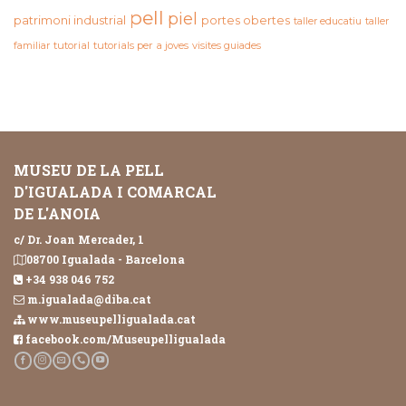
pell
piel
patrimoni industrial
portes obertes
taller educatiu
taller
familiar
tutorial
tutorials per a joves
visites guiades
MUSEU DE LA PELL
D'IGUALADA I COMARCAL
DE L'ANOIA
c/ Dr. Joan Mercader, 1
08700 Igualada - Barcelona
+34 938 046 752
m.igualada@diba.cat
www.museupelligualada.cat
facebook.com/Museupelligualada