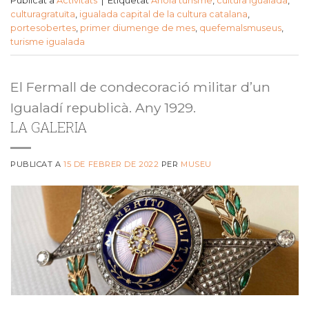
Publicat a
Activitats
|
Etiquetat
Anoia turisme
,
cultura igualada
,
culturagratuïta
,
igualada capital de la cultura catalana
,
portesobertes
,
primer diumenge de mes
,
quefemalsmuseus
,
turisme igualada
El Fermall de condecoració militar d’un
Igualadí republicà. Any 1929.
LA GALERIA
PUBLICAT A
15 DE FEBRER DE 2022
PER
MUSEU