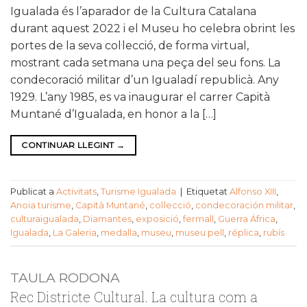
Igualada és l’aparador de la Cultura Catalana
durant aquest 2022 i el Museu ho celebra obrint les
portes de la seva col·lecció, de forma virtual,
mostrant cada setmana una peça del seu fons. La
condecoració militar d’un Igualadí republicà. Any
1929. L’any 1985, es va inaugurar el carrer Capità
Muntané d’Igualada, en honor a la […]
CONTINUAR LLEGINT
→
Publicat a
Activitats
,
Turisme Igualada
|
Etiquetat
Alfonso XIII
,
Anoia turisme
,
Capità Muntané
,
col·lecció
,
condecoración militar
,
culturaigualada
,
Diamantes
,
exposició
,
fermall
,
Guerra África
,
Igualada
,
La Galeria
,
medalla
,
museu
,
museu pell
,
réplica
,
rubís
TAULA RODONA
Rec Districte Cultural. La cultura com a