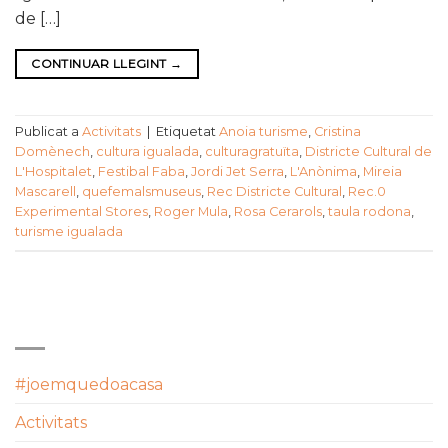
de […]
CONTINUAR LLEGINT
→
Publicat a
Activitats
|
Etiquetat
Anoia turisme
,
Cristina
Domènech
,
cultura igualada
,
culturagratuïta
,
Districte Cultural de
L'Hospitalet
,
Festibal Faba
,
Jordi Jet Serra
,
L'Anònima
,
Mireia
Mascarell
,
quefemalsmuseus
,
Rec Districte Cultural
,
Rec.0
Experimental Stores
,
Roger Mula
,
Rosa Cerarols
,
taula rodona
,
turisme igualada
CATEGORIES
#joemquedoacasa
Activitats