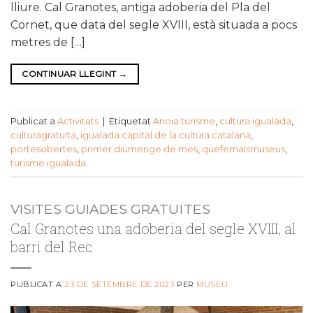
lliure. Cal Granotes, antiga adoberia del Pla del
Cornet, que data del segle XVIII, està situada a pocs
metres de […]
CONTINUAR LLEGINT
→
Publicat a
Activitats
|
Etiquetat
Anoia turisme
,
cultura igualada
,
culturagratuïta
,
igualada capital de la cultura catalana
,
portesobertes
,
primer diumenge de mes
,
quefemalsmuseus
,
turisme igualada
VISITES GUIADES GRATUÏTES
Cal Granotes una adoberia del segle XVIII, al
barri del Rec
PUBLICAT A
23 DE SETEMBRE DE 2023
PER
MUSEU