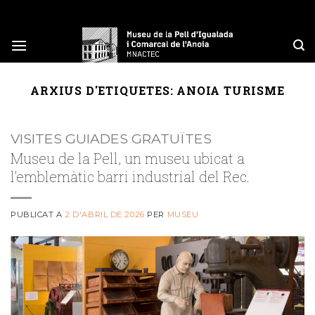
Skip
to
content
ARXIUS D'ETIQUETES:
ANOIA TURISME
VISITES GUIADES GRATUÏTES
Museu de la Pell, un museu ubicat a
l’emblemàtic barri industrial del Rec.
PUBLICAT A
2 D'ABRIL DE 2026
PER
MUSEU