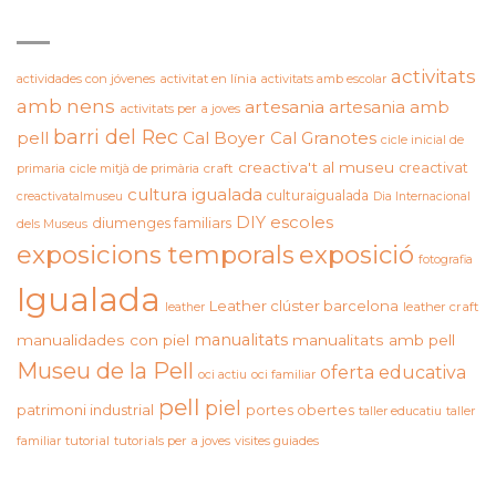
ETIQUETES
activitats
actividades con jóvenes
activitat en línia
activitats amb escolar
amb nens
artesania
artesania amb
activitats per a joves
barri del Rec
pell
Cal Boyer
Cal Granotes
cicle inicial de
creactiva't al museu
creactivat
primaria
cicle mitjà de primària
craft
cultura igualada
culturaigualada
creactivatalmuseu
Dia Internacional
DIY
escoles
diumenges familiars
dels Museus
exposicions temporals
exposició
fotografia
Igualada
Leather clúster barcelona
leather craft
leather
manualitats
manualidades con piel
manualitats amb pell
Museu de la Pell
oferta educativa
oci actiu
oci familiar
pell
piel
patrimoni industrial
portes obertes
taller educatiu
taller
familiar
tutorial
tutorials per a joves
visites guiades