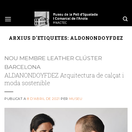
Skip
to
content
ARXIUS D'ETIQUETES:
ALDONONDOYFDEZ
NOU MEMBRE LEATHER CLÚSTER
BARCELONA
ALDANONDOYFDEZ Arquitectura de calçat i
moda sostenible
PUBLICAT A
8 D'ABRIL DE 2021
PER
MUSEU