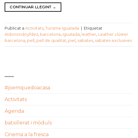
CONTINUAR LLEGINT
→
Publicat a
Activitats
,
Turisme Igualada
|
Etiquetat
Aldonondoyfdez
,
barcelona
,
Igualada
,
leather
,
Leather clúster
barcelona
,
pell
,
pell de qualitat
,
piel
,
sabates
,
sabates exclusives
CATEGORIES
#joemquedoacasa
Activitats
Agenda
batxillerat i mòduls
Cinema a la fresca