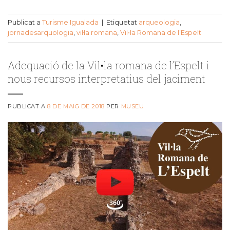
Publicat a
Turisme Igualada
|
Etiquetat
arqueologia
,
jornadesarquologia
,
vil·la romana
,
Vil•la Romana de l’Espelt
Adequació de la Vil•la romana de l’Espelt i
nous recursos interpretatius del jaciment
PUBLICAT A
8 DE MAIG DE 2018
PER
MUSEU