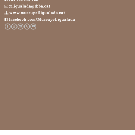
m.igualada@diba.cat
www.museupelligualada.cat
facebook.com/Museupelligualada