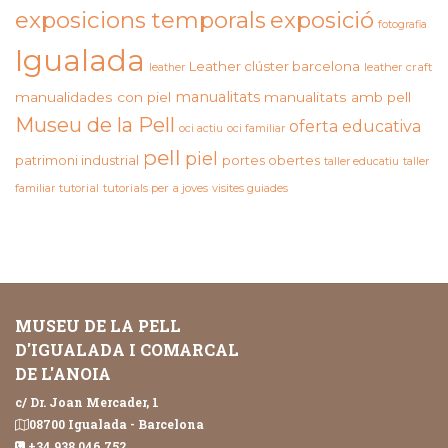
exposicions temporals
exposició
fotografia
Igualada
Leather clúster barcelona
leather craft
leather
manualitats
manualidades con piel
manualitats amb pell
Museu de la Pell
oferta educativa
oci actiu
oci familiar
pell
piel
patrimoni industrial
portes obertes
taller educatiu
taller
familiar
tutorial
tutorials per a joves
visites guiades
MUSEU DE LA PELL
D'IGUALADA I COMARCAL
DE L'ANOIA
c/ Dr. Joan Mercader, 1
08700 Igualada - Barcelona
+34 938 046 752