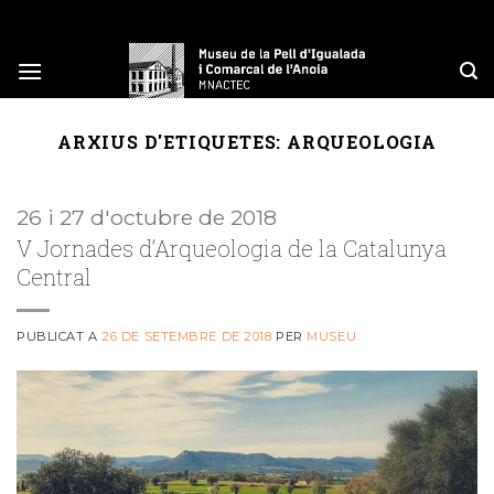
Skip
to
content
ARXIUS D'ETIQUETES:
ARQUEOLOGIA
26 i 27 d'octubre de 2018
V Jornades d’Arqueologia de la Catalunya
Central
PUBLICAT A
26 DE SETEMBRE DE 2018
PER
MUSEU