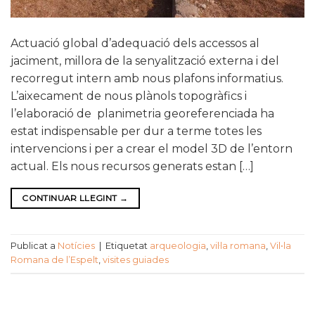
Actuació global d’adequació dels accessos al
jaciment, millora de la senyalització externa i del
recorregut intern amb nous plafons informatius.
L’aixecament de nous plànols topogràfics i
l’elaboració de planimetria georeferenciada ha
estat indispensable per dur a terme totes les
intervencions i per a crear el model 3D de l’entorn
actual. Els nous recursos generats estan […]
CONTINUAR LLEGINT
→
Publicat a
Notícies
|
Etiquetat
arqueologia
,
vil·la romana
,
Vil•la
Romana de l’Espelt
,
visites guiades