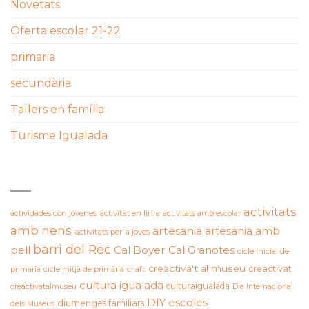
Novetats
Oferta escolar 21-22
primaria
secundària
Tallers en família
Turisme Igualada
ETIQUETES
activitats
actividades con jóvenes
activitat en línia
activitats amb escolar
amb nens
artesania
artesania amb
activitats per a joves
barri del Rec
pell
Cal Boyer
Cal Granotes
cicle inicial de
creactiva't al museu
creactivat
primaria
cicle mitjà de primària
craft
cultura igualada
culturaigualada
creactivatalmuseu
Dia Internacional
DIY
escoles
diumenges familiars
dels Museus