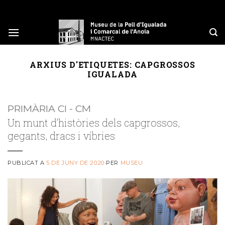
Skip
to
content
ARXIUS D'ETIQUETES:
CAPGROSSOS
IGUALADA
PRIMÀRIA CI - CM
Un munt d’històries dels capgrossos,
gegants, dracs i víbries
PUBLICAT A
5 DE JUNY DE 2020
PER
MUSEU