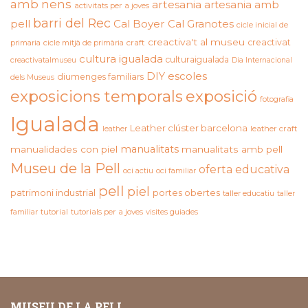
amb nens
artesania
artesania amb
activitats per a joves
barri del Rec
pell
Cal Boyer
Cal Granotes
cicle inicial de
creactiva't al museu
creactivat
primaria
cicle mitjà de primària
craft
cultura igualada
culturaigualada
creactivatalmuseu
Dia Internacional
DIY
escoles
diumenges familiars
dels Museus
exposicions temporals
exposició
fotografia
Igualada
Leather clúster barcelona
leather craft
leather
manualitats
manualidades con piel
manualitats amb pell
Museu de la Pell
oferta educativa
oci actiu
oci familiar
pell
piel
patrimoni industrial
portes obertes
taller educatiu
taller
familiar
tutorial
tutorials per a joves
visites guiades
MUSEU DE LA PELL