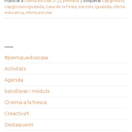
Publicat a
Oferta escolar 21-22
,
primaria
|
Etiquetat
capgrossos
,
capgrossos igualada
,
Casa de la Festa
,
escoles
,
Igualada
,
oferta
educativa
,
oferta escolar
CATEGORIES
#joemquedoacasa
Activitats
Agenda
batxillerat i mòduls
Cinema a la fresca
Creactiva't
Destaquem!