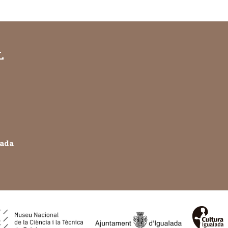
L
lada