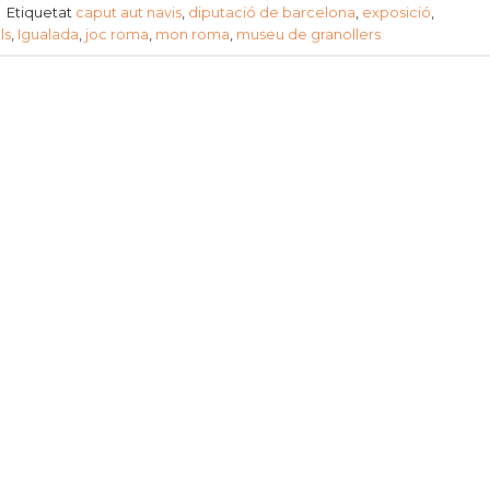
|
Etiquetat
caput aut navis
,
diputació de barcelona
,
exposició
,
ls
,
Igualada
,
joc roma
,
mon roma
,
museu de granollers