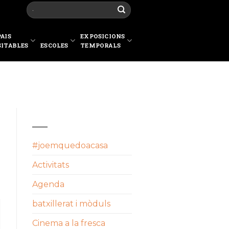
PAIS
EXPOSICIONS
SITABLES
ESCOLES
TEMPORALS
CATEGORIES
#joemquedoacasa
Activitats
Agenda
batxillerat i mòduls
Cinema a la fresca