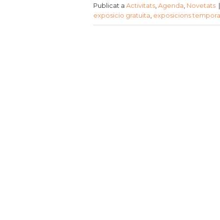
Publicat a
Activitats
,
Agenda
,
Novetats
exposicio gratuita
,
exposicions tempora