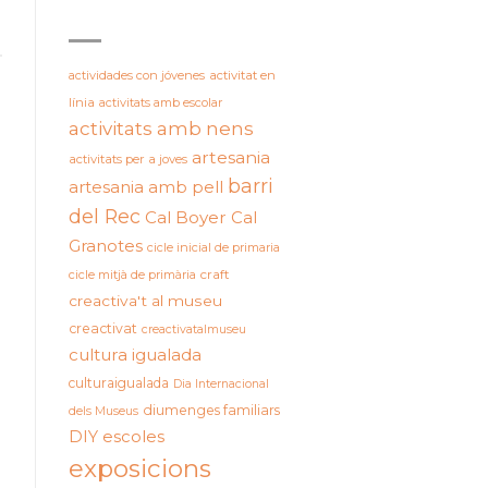
ETIQUETES
actividades con jóvenes
activitat en
línia
activitats amb escolar
activitats amb nens
artesania
activitats per a joves
barri
artesania amb pell
del Rec
Cal Boyer
Cal
Granotes
cicle inicial de primaria
cicle mitjà de primària
craft
creactiva't al museu
creactivat
creactivatalmuseu
cultura igualada
culturaigualada
Dia Internacional
diumenges familiars
dels Museus
DIY
escoles
exposicions