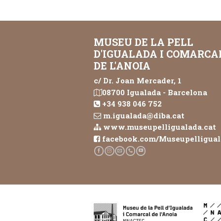
MUSEU DE LA PELL
D'IGUALADA I COMARCA
DE L'ANOIA
c/ Dr. Joan Mercader, 1
08700 Igualada - Barcelona
+34 938 046 752
m.igualada@diba.cat
www.museupelligualada.cat
facebook.com/Museupelligua