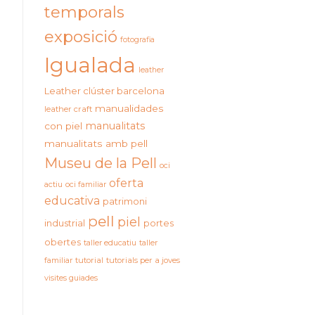
temporals
exposició
fotografia
Igualada
leather
Leather clúster barcelona
manualidades
leather craft
manualitats
con piel
manualitats amb pell
Museu de la Pell
oci
oferta
actiu
oci familiar
educativa
patrimoni
pell
piel
industrial
portes
obertes
taller educatiu
taller
familiar
tutorial
tutorials per a joves
visites guiades