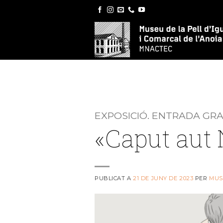
Skip
to
content
EXPOSICIÓ. ENTRADA GR
«Caput aut 
PUBLICAT A
21 DE JUNY DE 2023
PER
MUS