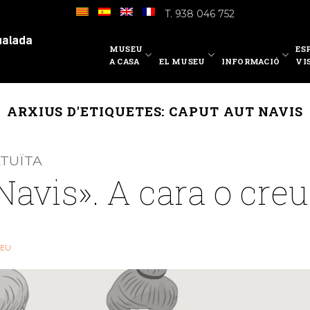
T. 938 046 752
MUSEU
ES
A CASA
EL MUSEU
INFORMACIÓ
VI
ARXIUS D'ETIQUETES:
CAPUT AUT NAVIS
ATUÏTA
Navis». A cara o creu
EU