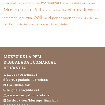
manualitats
manualidades con piel
manualitats amb pell
Museu de la Pell
oferta educativa
oci actiu
oci familiar
pell
piel
patrimoni industrial
portes obertes
taller educatiu
taller
familiar
tutorial
tutorials per a joves
visites guiades
MUSEU DE LA PELL
D'IGUALADA I COMARCAL
DE L'ANOIA
c/ Dr. Joan Mercader, 1
08700 Igualada - Barcelona
+34 938 046 752
m.igualada@diba.cat
www.museupelligualada.cat
facebook.com/Museupelligualada