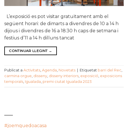
L’exposició es pot visitar gratuïtament amb el
següent horari: de dimarts a divendres de 10 a 14 h
dijous i divendres de 16 a 18:30 h caps de setmana i
festius d’11 a 14 h dilluns tancat
CONTINUAR LLEGINT
→
Publicat a
Activitats
,
Agenda
,
Novetats
|
Etiquetat
barri del Rec
,
carmina orgue
,
disseny
,
disseny interiors
,
exposició
,
exposicions
temporals
,
Igualada
,
premi ciutat Igualada 2023
CATEGORIES
#joemquedoacasa