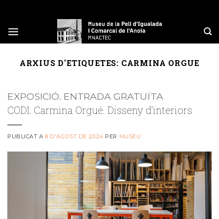
Skip
to
content
ARXIUS D'ETIQUETES:
CARMINA ORGUE
EXPOSICIÓ. ENTRADA GRATUÏTA
CODI. Carmina Orgué. Disseny d’interiors
PUBLICAT A
8 D'AGOST DE 2024
PER
MUSEU