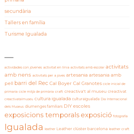
secundària
Tallers en família
Turisme Igualada
ETIQUETES
activitats
actividades con jóvenes
activitat en línia
activitats amb escolar
amb nens
artesania
artesania amb
activitats per a joves
barri del Rec
pell
Cal Boyer
Cal Granotes
cicle inicial de
creactiva't al museu
creactivat
primaria
cicle mitjà de primària
craft
cultura igualada
culturaigualada
creactivatalmuseu
Dia Internacional
DIY
escoles
diumenges familiars
dels Museus
exposicions temporals
exposició
fotografia
Igualada
Leather clúster barcelona
leather craft
leather