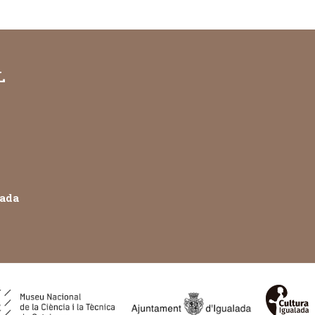
L
lada