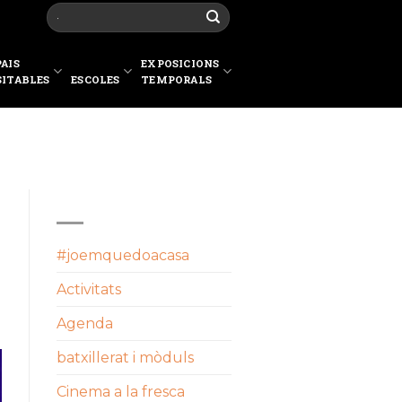
PAIS
EXPOSICIONS
SITABLES
ESCOLES
TEMPORALS
CATEGORIES
#joemquedoacasa
Activitats
Agenda
batxillerat i mòduls
Cinema a la fresca