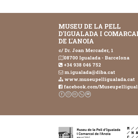
MUSEU DE LA PELL
D'IGUALADA I COMARCA
DE L'ANOIA
c/ Dr. Joan Mercader, 1
08700 Igualada - Barcelona
+34 938 046 752
m.igualada@diba.cat
www.museupelligualada.cat
facebook.com/Museupelligua