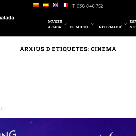
T. 938 046 752
MUSEU
ES
A CASA
EL MUSEU
INFORMACIÓ
VI
ARXIUS D'ETIQUETES:
CINEMA
U