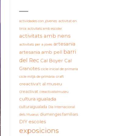
ETIQUETES
actividades con jóvenes
activitat en
línia
activitats amb escolar
activitats amb nens
artesania
activitats per a joves
barri
artesania amb pell
del Rec
Cal Boyer
Cal
Granotes
cicle inicial de primaria
cicle mitjà de primària
craft
creactiva't al museu
creactivat
creactivatalmuseu
cultura igualada
culturaigualada
Dia Internacional
diumenges familiars
dels Museus
DIY
escoles
exposicions