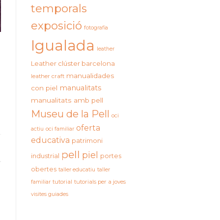
temporals
exposició
fotografia
Igualada
leather
Leather clúster barcelona
manualidades
leather craft
manualitats
con piel
manualitats amb pell
Museu de la Pell
oci
oferta
actiu
oci familiar
educativa
patrimoni
pell
piel
industrial
portes
obertes
taller educatiu
taller
familiar
tutorial
tutorials per a joves
visites guiades