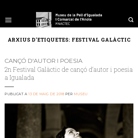
Skip
to
content
ARXIUS D'ETIQUETES:
FESTIVAL GALÀCTIC
CANÇÓ D'AUTOR I POESIA
2n Festival Galàctic de cançó d’autor i poesia
a Igualada
PUBLICAT A
13 DE MAIG DE 2018
PER
MUSEU