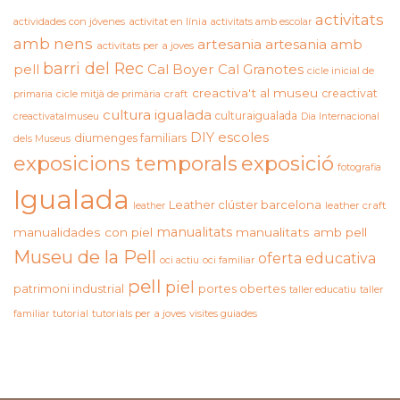
activitats
actividades con jóvenes
activitat en línia
activitats amb escolar
amb nens
artesania
artesania amb
activitats per a joves
barri del Rec
pell
Cal Boyer
Cal Granotes
cicle inicial de
creactiva't al museu
creactivat
primaria
cicle mitjà de primària
craft
cultura igualada
culturaigualada
creactivatalmuseu
Dia Internacional
DIY
escoles
diumenges familiars
dels Museus
exposicions temporals
exposició
fotografia
Igualada
Leather clúster barcelona
leather craft
leather
manualitats
manualidades con piel
manualitats amb pell
Museu de la Pell
oferta educativa
oci actiu
oci familiar
pell
piel
patrimoni industrial
portes obertes
taller educatiu
taller
familiar
tutorial
tutorials per a joves
visites guiades