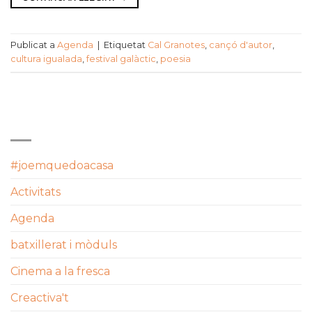
Publicat a
Agenda
|
Etiquetat
Cal Granotes
,
cançó d'autor
,
cultura igualada
,
festival galàctic
,
poesia
CATEGORIES
#joemquedoacasa
Activitats
Agenda
batxillerat i mòduls
Cinema a la fresca
Creactiva't