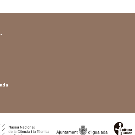
L
lada