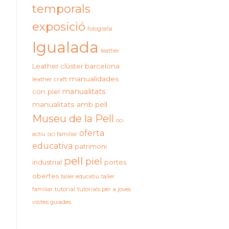
temporals
exposició
fotografia
Igualada
leather
Leather clúster barcelona
manualidades
leather craft
manualitats
con piel
manualitats amb pell
Museu de la Pell
oci
oferta
actiu
oci familiar
educativa
patrimoni
pell
piel
industrial
portes
obertes
taller educatiu
taller
familiar
tutorial
tutorials per a joves
visites guiades