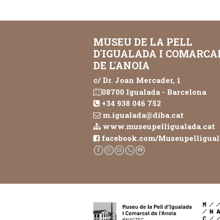
MUSEU DE LA PELL
D'IGUALADA I COMARCA
DE L'ANOIA
c/ Dr. Joan Mercader, 1
08700 Igualada - Barcelona
+34 938 046 752
m.igualada@diba.cat
www.museupelligualada.cat
facebook.com/Museupelligua