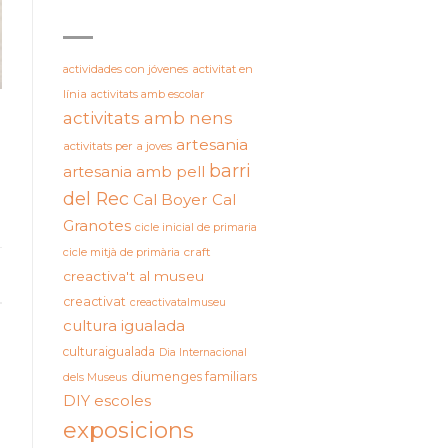
ETIQUETES
actividades con jóvenes
activitat en
línia
activitats amb escolar
activitats amb nens
artesania
activitats per a joves
barri
artesania amb pell
del Rec
Cal Boyer
Cal
Granotes
cicle inicial de primaria
cicle mitjà de primària
craft
creactiva't al museu
creactivat
creactivatalmuseu
cultura igualada
culturaigualada
Dia Internacional
diumenges familiars
dels Museus
DIY
escoles
exposicions