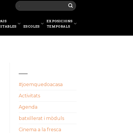
PAIS
EXPOSICIONS
SITABLES
ESCOLES
TEMPORALS
CATEGORIES
#joemquedoacasa
Activitats
Agenda
batxillerat i mòduls
Cinema a la fresca