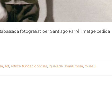
 Rabassada fotografiat per Santiago Farré. Imatge cedida
sa
,
Art
,
artista
,
fundacióbrossa
,
Igualada
,
JoanBrossa
,
museu
,