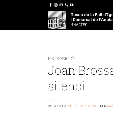
Skip
to
content
EXPOSICIÓ
Joan Brossa
silenci
PUBLICAT A
7 DE GENER DE 2020
PER
MU