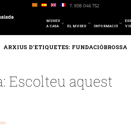
T. 938 046 752
MUSEU
ES
A CASA
EL MUSEU
INFORMACIÓ
VI
ARXIUS D'ETIQUETES:
FUNDACIÓBROSSA
: Escolteu aquest
SEU