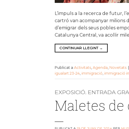
L’impuls a la recerca de futur, 
cartró van acompanyar milions d
d’emigrar dels seus pobles empobr
Catalunya Central, va acollir mi
CONTINUAR LLEGINT
→
Publicat a
Activitats
,
Agenda
,
Novetats
igualart 23-24
,
immigració
,
immigració i
EXPOSICIÓ. ENTRADA GR
Maletes de 
PUBLICAT A
19 DE JUNY DE 2024
PER
MUS