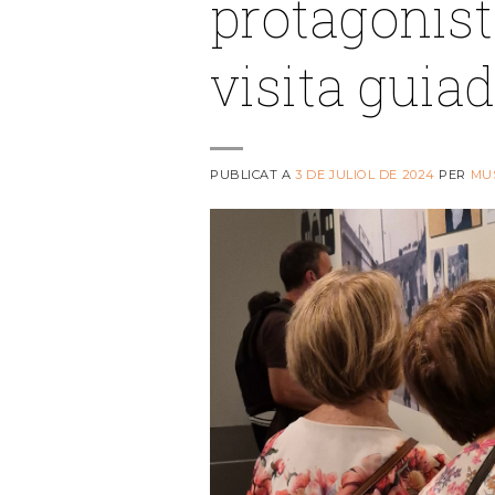
protagonist
visita guiad
PUBLICAT A
3 DE JULIOL DE 2024
PER
MU