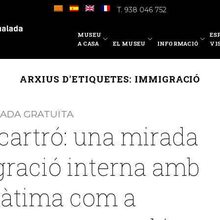
T. 938 046 752
MUSEU
ES
A CASA
EL MUSEU
INFORMACIÓ
VI
ARXIUS D'ETIQUETES:
IMMIGRACIÓ
IADA GRATUÏTA
cartró: una mirada
gració interna amb
 Fàtima com a