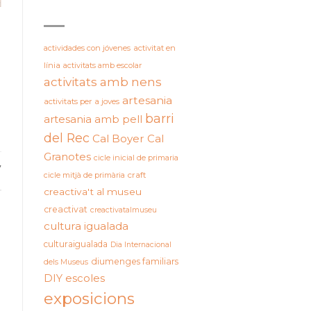
ETIQUETES
actividades con jóvenes
activitat en
línia
activitats amb escolar
activitats amb nens
artesania
activitats per a joves
barri
artesania amb pell
del Rec
Cal Boyer
Cal
Granotes
cicle inicial de primaria
,
cicle mitjà de primària
craft
creactiva't al museu
creactivat
creactivatalmuseu
cultura igualada
culturaigualada
Dia Internacional
diumenges familiars
dels Museus
DIY
escoles
exposicions