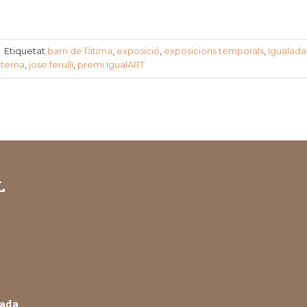
|
Etiquetat
barri de fàtima
,
exposició
,
exposicions temporals
,
Igualada
nterna
,
jose ferulli
,
premi IgualART
L
lada