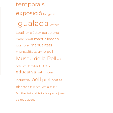
temporals
exposició
fotografia
Igualada
leather
Leather clúster barcelona
manualidades
leather craft
manualitats
con piel
manualitats amb pell
Museu de la Pell
oci
oferta
actiu
oci familiar
educativa
patrimoni
pell
piel
industrial
portes
obertes
taller educatiu
taller
familiar
tutorial
tutorials per a joves
visites guiades