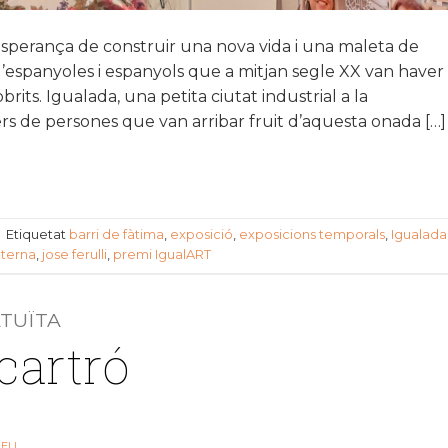
l’esperança de construir una nova vida i una maleta de
’espanyoles i espanyols que a mitjan segle XX van haver
its. Igualada, una petita ciutat industrial a la
lers de persones que van arribar fruit d’aquesta onada […]
|
Etiquetat
barri de fàtima
,
exposició
,
exposicions temporals
,
Igualada
nterna
,
jose ferulli
,
premi IgualART
ATUÏTA
cartró
EU