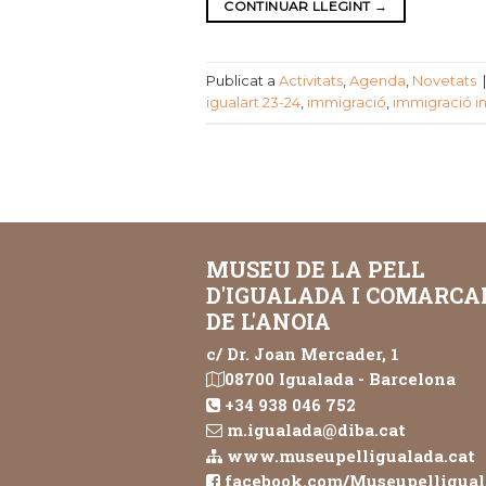
CONTINUAR LLEGINT
→
Publicat a
Activitats
,
Agenda
,
Novetats
igualart 23-24
,
immigració
,
immigració i
MUSEU DE LA PELL
D'IGUALADA I COMARCA
DE L'ANOIA
c/ Dr. Joan Mercader, 1
08700 Igualada - Barcelona
+34 938 046 752
m.igualada@diba.cat
www.museupelligualada.cat
facebook.com/Museupelligua