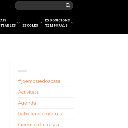
PAIS
EXPOSICIONS
SITABLES
ESCOLES
TEMPORALS
CATEGORIES
#joemquedoacasa
Activitats
Agenda
batxillerat i mòduls
Cinema a la fresca