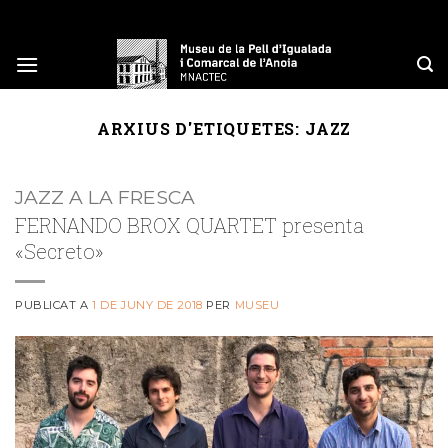
Skip
to
content
ARXIUS D'ETIQUETES:
JAZZ
JAZZ A LA FRESCA
FERNANDO BROX QUARTET presenta
«Secreto»
PUBLICAT A
1 DE JUNY DE 2018
PER
MUSEU