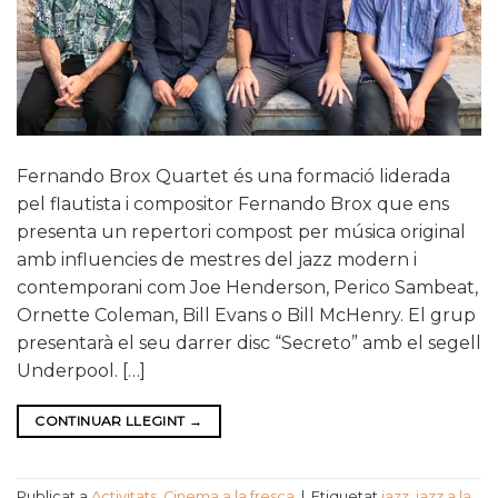
Fernando Brox Quartet és una formació liderada
pel flautista i compositor Fernando Brox que ens
presenta un repertori compost per música original
amb influencies de mestres del jazz modern i
contemporani com Joe Henderson, Perico Sambeat,
Ornette Coleman, Bill Evans o Bill McHenry. El grup
presentarà el seu darrer disc “Secreto” amb el segell
Underpool. […]
CONTINUAR LLEGINT
→
Publicat a
Activitats
,
Cinema a la fresca
|
Etiquetat
jazz
,
jazz a la