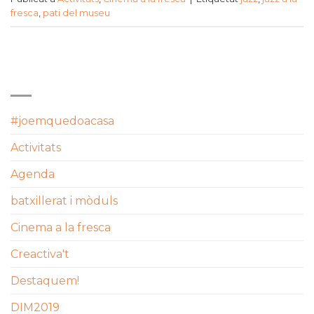
fresca
,
pati del museu
CATEGORIES
#joemquedoacasa
Activitats
Agenda
batxillerat i mòduls
Cinema a la fresca
Creactiva't
Destaquem!
DIM2019