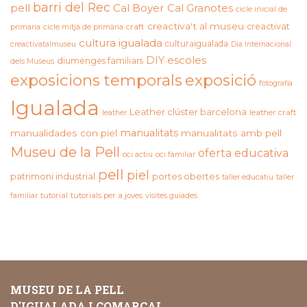
barri del Rec
pell
Cal Boyer
Cal Granotes
cicle inicial de
creactiva't al museu
creactivat
primaria
cicle mitjà de primària
craft
cultura igualada
culturaigualada
creactivatalmuseu
Dia Internacional
DIY
escoles
diumenges familiars
dels Museus
exposicions temporals
exposició
fotografia
Igualada
Leather clúster barcelona
leather craft
leather
manualitats
manualidades con piel
manualitats amb pell
Museu de la Pell
oferta educativa
oci actiu
oci familiar
pell
piel
patrimoni industrial
portes obertes
taller educatiu
taller
familiar
tutorial
tutorials per a joves
visites guiades
MUSEU DE LA PELL
D'IGUALADA I COMARCAL