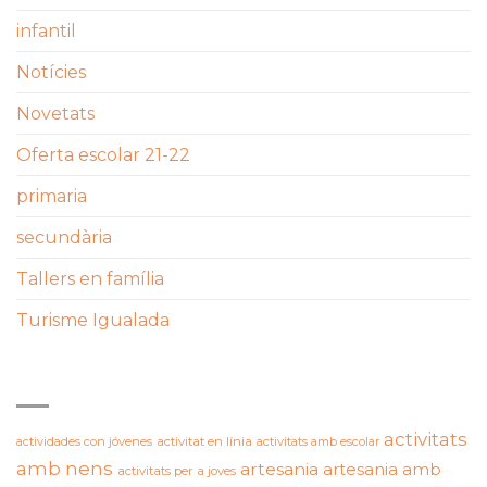
infantil
Notícies
Novetats
Oferta escolar 21-22
primaria
secundària
Tallers en família
Turisme Igualada
ETIQUETES
activitats
actividades con jóvenes
activitat en línia
activitats amb escolar
amb nens
artesania
artesania amb
activitats per a joves