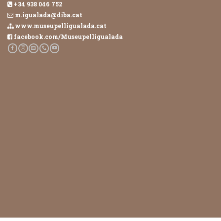
+34 938 046 752
m.igualada@diba.cat
www.museupelligualada.cat
facebook.com/Museupelligualada