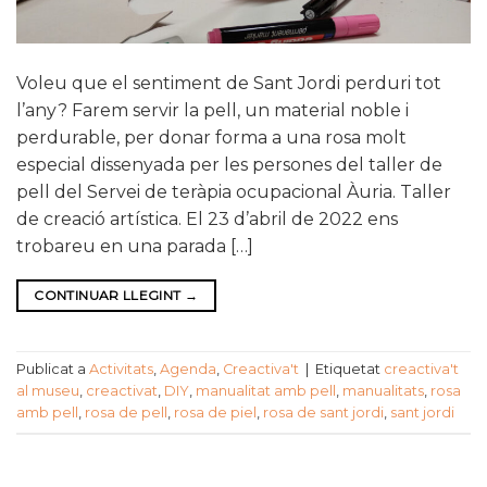
Voleu que el sentiment de Sant Jordi perduri tot
l’any? Farem servir la pell, un material noble i
perdurable, per donar forma a una rosa molt
especial dissenyada per les persones del taller de
pell del Servei de teràpia ocupacional Àuria. Taller
de creació artística. El 23 d’abril de 2022 ens
trobareu en una parada […]
CONTINUAR LLEGINT
→
Publicat a
Activitats
,
Agenda
,
Creactiva't
|
Etiquetat
creactiva't
al museu
,
creactivat
,
DIY
,
manualitat amb pell
,
manualitats
,
rosa
amb pell
,
rosa de pell
,
rosa de piel
,
rosa de sant jordi
,
sant jordi