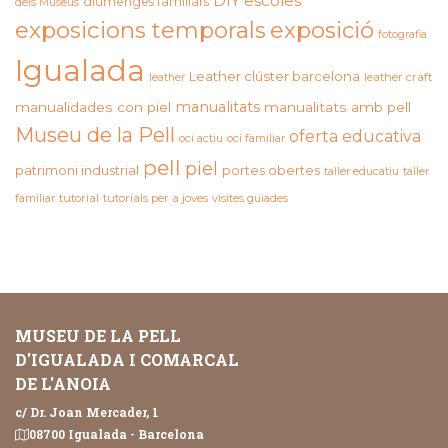
DIY
escoles
diumenges familiars
dels Museus
exposicions temporals
exposició
fotografia
Igualada
Leather clúster barcelona
leather craft
leather
manualitats
manualidades con piel
manualitats amb pell
Museu de la Pell
oferta educativa
oci actiu
oci familiar
pell
piel
patrimoni industrial
portes obertes
taller educatiu
taller
familiar
tutorial
tutorials per a joves
visites guiades
MUSEU DE LA PELL
D'IGUALADA I COMARCAL
DE L'ANOIA
c/ Dr. Joan Mercader, 1
08700 Igualada - Barcelona