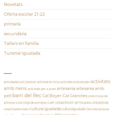
Novetats
Oferta escolar 21-22
primaria
secundària
Tallers en família
Turisme Igualada
ETIQUETES
activitats
actividades con jóvenes
activitat en línia
activitats amb escolar
amb nens
artesania
artesania amb
activitats per a joves
barri del Rec
pell
Cal Boyer
Cal Granotes
cicle inicial de
creactiva't al museu
creactivat
primaria
cicle mitjà de primària
craft
cultura igualada
culturaigualada
creactivatalmuseu
Dia Internacional