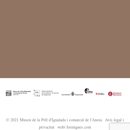
© 2021 Museu de la Pell d'Igualada i comarcal de l'Anoia
·
Avís legal i
privacitat
·
web/ formigues.com