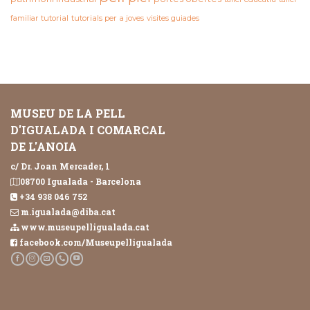
familiar
tutorial
tutorials per a joves
visites guiades
MUSEU DE LA PELL
D'IGUALADA I COMARCAL
DE L'ANOIA
c/ Dr. Joan Mercader, 1
08700 Igualada - Barcelona
+34 938 046 752
m.igualada@diba.cat
www.museupelligualada.cat
facebook.com/Museupelligualada