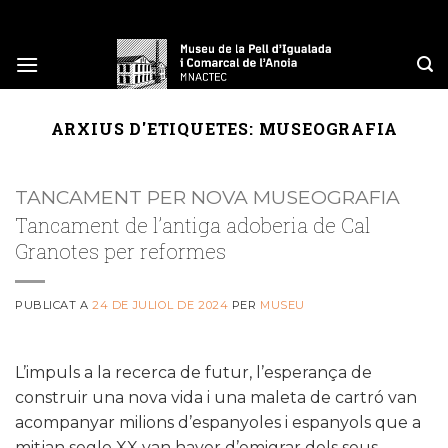
Skip
to
content
ARXIUS D'ETIQUETES:
MUSEOGRAFIA
TANCAMENT PER NOVA MUSEOGRAFIA
Tancament de l’antiga adoberia de Cal
Granotes per reformes
PUBLICAT A
24 DE JULIOL DE 2024
PER
MUSEU
L’impuls a la recerca de futur, l’esperança de
construir una nova vida i una maleta de cartró van
acompanyar milions d’espanyoles i espanyols que a
mitjan segle XX van haver d’emigrar dels seus