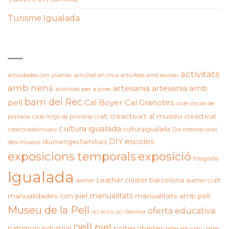
Turisme Igualada
ETIQUETES
activitats
actividades con jóvenes
activitat en línia
activitats amb escolar
amb nens
artesania
artesania amb
activitats per a joves
barri del Rec
pell
Cal Boyer
Cal Granotes
cicle inicial de
creactiva't al museu
creactivat
primaria
cicle mitjà de primària
craft
cultura igualada
culturaigualada
creactivatalmuseu
Dia Internacional
DIY
escoles
diumenges familiars
dels Museus
exposicions temporals
exposició
fotografia
Igualada
Leather clúster barcelona
leather craft
leather
manualitats
manualidades con piel
manualitats amb pell
Museu de la Pell
oferta educativa
oci actiu
oci familiar
pell
piel
patrimoni industrial
portes obertes
taller educatiu
taller