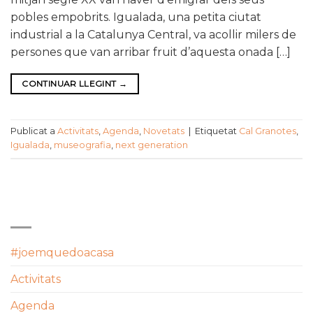
pobles empobrits. Igualada, una petita ciutat
industrial a la Catalunya Central, va acollir milers de
persones que van arribar fruit d’aquesta onada […]
CONTINUAR LLEGINT
→
Publicat a
Activitats
,
Agenda
,
Novetats
|
Etiquetat
Cal Granotes
,
Igualada
,
museografia
,
next generation
CATEGORIES
#joemquedoacasa
Activitats
Agenda