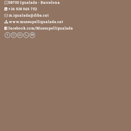
08700 Igualada - Barcelona
+34 938 046 752
m.igualada@diba.cat
www.museupelligualada.cat
facebook.com/Museupelligualada