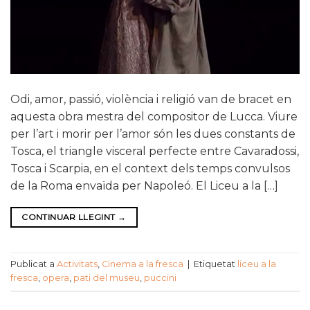
Odi, amor, passió, violència i religió van de bracet en
aquesta obra mestra del compositor de Lucca. Viure
per l’art i morir per l’amor són les dues constants de
Tosca, el triangle visceral perfecte entre Cavaradossi,
Tosca i Scarpia, en el context dels temps convulsos
de la Roma envaïda per Napoleó. El Liceu a la […]
CONTINUAR LLEGINT
→
Publicat a
Activitats
,
Cinema a la fresca
|
Etiquetat
liceu a la
fresca
,
opera
,
pati del museu
,
puccini