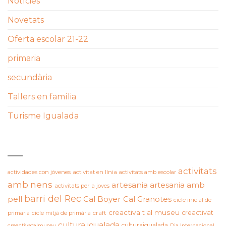
Notícies
Novetats
Oferta escolar 21-22
primaria
secundària
Tallers en família
Turisme Igualada
ETIQUETES
activitats
actividades con jóvenes
activitat en línia
activitats amb escolar
amb nens
artesania
artesania amb
activitats per a joves
barri del Rec
pell
Cal Boyer
Cal Granotes
cicle inicial de
creactiva't al museu
creactivat
primaria
cicle mitjà de primària
craft
cultura igualada
culturaigualada
creactivatalmuseu
Dia Internacional