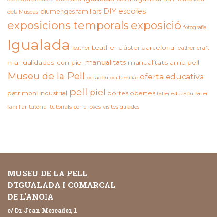
DIY
escoles
diumenges familiars
dels Museus
exposicions temporals
exposició
fotografia
Igualada
Leather clúster barcelona
leather craft
leather
manualitats
manualidades con piel
manualitats amb pell
Museu de la Pell
oferta educativa
oci actiu
oci familiar
pell
piel
patrimoni industrial
portes obertes
taller educatiu
taller
familiar
tutorial
tutorials per a joves
visites guiades
MUSEU DE LA PELL
D'IGUALADA I COMARCAL
DE L'ANOIA
c/ Dr. Joan Mercader, 1