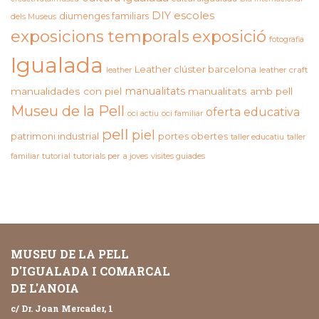
DIY
escoles
diumenges familiars
dels Museus
exposicions temporals
exposició
fotografia
Igualada
Leather clúster barcelona
leather craft
leather
manualitats
manualidades con piel
manualitats amb pell
Museu de la Pell
oferta educativa
oci actiu
oci familiar
pell
piel
patrimoni industrial
portes obertes
taller educatiu
taller
familiar
tutorial
tutorials per a joves
visites guiades
MUSEU DE LA PELL
D'IGUALADA I COMARCAL
DE L'ANOIA
c/ Dr. Joan Mercader, 1