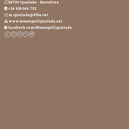
08700 Igualada - Barcelona
+34 938 046 752
m.igualada@diba.cat
www.museupelligualada.cat
facebook.com/Museupelligualada