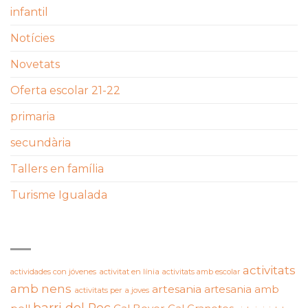
infantil
Notícies
Novetats
Oferta escolar 21-22
primaria
secundària
Tallers en família
Turisme Igualada
ETIQUETES
activitats
actividades con jóvenes
activitat en línia
activitats amb escolar
amb nens
artesania
artesania amb
activitats per a joves
barri del Rec