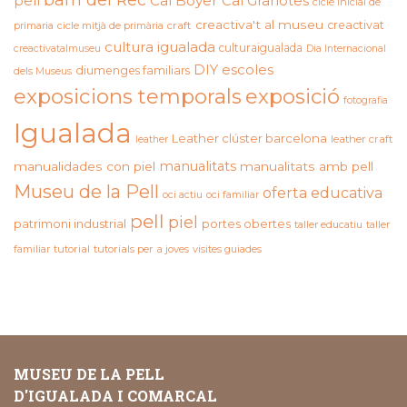
pell
Cal Boyer
Cal Granotes
cicle inicial de
creactiva't al museu
creactivat
primaria
cicle mitjà de primària
craft
cultura igualada
culturaigualada
creactivatalmuseu
Dia Internacional
DIY
escoles
diumenges familiars
dels Museus
exposicions temporals
exposició
fotografia
Igualada
Leather clúster barcelona
leather craft
leather
manualitats
manualidades con piel
manualitats amb pell
Museu de la Pell
oferta educativa
oci actiu
oci familiar
pell
piel
patrimoni industrial
portes obertes
taller educatiu
taller
familiar
tutorial
tutorials per a joves
visites guiades
MUSEU DE LA PELL
D'IGUALADA I COMARCAL