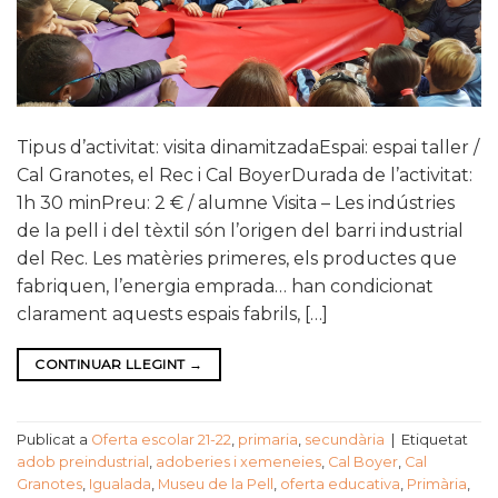
Tipus d’activitat: visita dinamitzadaEspai: espai taller /
Cal Granotes, el Rec i Cal BoyerDurada de l’activitat:
1h 30 minPreu: 2 € / alumne Visita – Les indústries
de la pell i del tèxtil són l’origen del barri industrial
del Rec. Les matèries primeres, els productes que
fabriquen, l’energia emprada… han condicionat
clarament aquests espais fabrils, […]
CONTINUAR LLEGINT
→
Publicat a
Oferta escolar 21-22
,
primaria
,
secundària
|
Etiquetat
adob preindustrial
,
adoberies i xemeneies
,
Cal Boyer
,
Cal
Granotes
,
Igualada
,
Museu de la Pell
,
oferta educativa
,
Primària
,