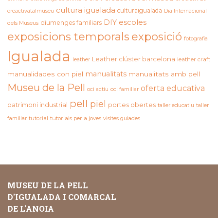
cultura igualada
culturaigualada
creactivatalmuseu
Dia Internacional
DIY
escoles
diumenges familiars
dels Museus
exposicions temporals
exposició
fotografia
Igualada
Leather clúster barcelona
leather craft
leather
manualitats
manualidades con piel
manualitats amb pell
Museu de la Pell
oferta educativa
oci actiu
oci familiar
pell
piel
patrimoni industrial
portes obertes
taller educatiu
taller
familiar
tutorial
tutorials per a joves
visites guiades
MUSEU DE LA PELL
D'IGUALADA I COMARCAL
DE L'ANOIA