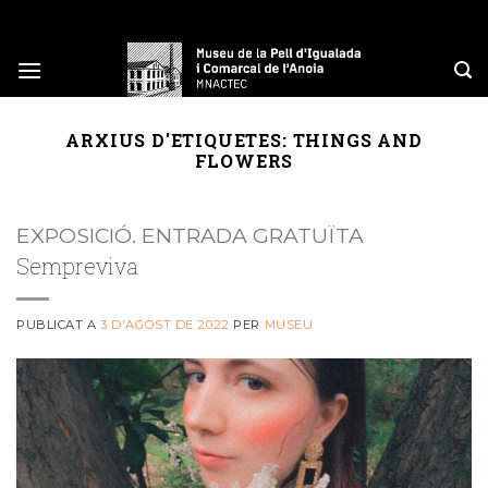
Skip
to
content
ARXIUS D'ETIQUETES:
THINGS AND
FLOWERS
EXPOSICIÓ. ENTRADA GRATUÏTA
Sempreviva
PUBLICAT A
3 D'AGOST DE 2022
PER
MUSEU