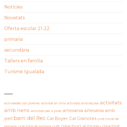
Notícies
Novetats
Oferta escolar 21-22
primaria
secundària
Tallers en família
Turisme Igualada
ETIQUETES
activitats
actividades con jóvenes
activitat en línia
activitats amb escolar
amb nens
artesania
artesania amb
activitats per a joves
barri del Rec
pell
Cal Boyer
Cal Granotes
cicle inicial de
creactiva't al museu
creactivat
primaria
cicle mitjà de primària
craft