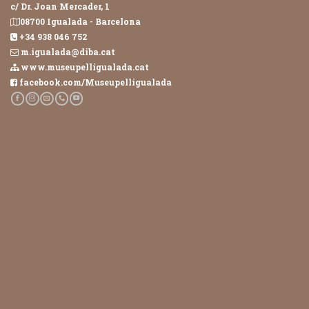
c/ Dr. Joan Mercader, 1
08700 Igualada - Barcelona
+34 938 046 752
m.igualada@diba.cat
www.museupelligualada.cat
facebook.com/Museupelligualada