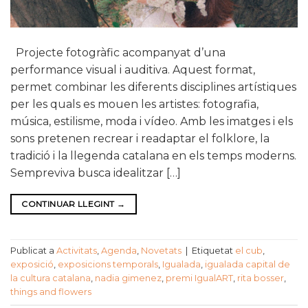
Projecte fotogràfic acompanyat d’una
performance visual i auditiva. Aquest format,
permet combinar les diferents disciplines artístiques
per les quals es mouen les artistes: fotografia,
música, estilisme, moda i vídeo. Amb les imatges i els
sons pretenen recrear i readaptar el folklore, la
tradició i la llegenda catalana en els temps moderns.
Sempreviva busca idealitzar […]
CONTINUAR LLEGINT
→
Publicat a
Activitats
,
Agenda
,
Novetats
|
Etiquetat
el cub
,
exposició
,
exposicions temporals
,
Igualada
,
igualada capital de
la cultura catalana
,
nadia gimenez
,
premi IgualART
,
rita bosser
,
things and flowers