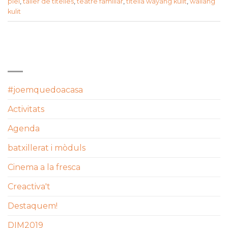
piel
,
taller de titelles
,
teatre familiar
,
titella wayang kulit
,
wallang
kulit
CATEGORIES
#joemquedoacasa
Activitats
Agenda
batxillerat i mòduls
Cinema a la fresca
Creactiva't
Destaquem!
DIM2019