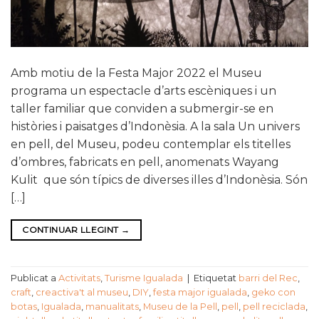
Amb motiu de la Festa Major 2022 el Museu
programa un espectacle d’arts escèniques i un
taller familiar que conviden a submergir-se en
històries i paisatges d’Indonèsia. A la sala Un univers
en pell, del Museu, podeu contemplar els titelles
d’ombres, fabricats en pell, anomenats Wayang
Kulit que són típics de diverses illes d’Indonèsia. Són
[…]
CONTINUAR LLEGINT
→
Publicat a
Activitats
,
Turisme Igualada
|
Etiquetat
barri del Rec
,
craft
,
creactiva't al museu
,
DIY
,
festa major igualada
,
geko con
botas
,
Igualada
,
manualitats
,
Museu de la Pell
,
pell
,
pell reciclada
,