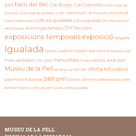
barri del Rec
pell
Cal Boyer
Cal Granotes
cicle inicial de
creactiva't al museu
creactivat
primaria
cicle mitjà de primària
craft
cultura igualada
culturaigualada
creactivatalmuseu
Dia Internacional
DIY
escoles
diumenges familiars
dels Museus
exposicions temporals
exposició
fotografia
Igualada
Leather clúster barcelona
leather craft
leather
manualitats
manualidades con piel
manualitats amb pell
Museu de la Pell
oferta educativa
oci actiu
oci familiar
pell
piel
patrimoni industrial
portes obertes
taller educatiu
taller
familiar
tutorial
tutorials per a joves
visites guiades
MUSEU DE LA PELL