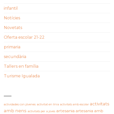
infantil
Notícies
Novetats
Oferta escolar 21-22
primaria
secundària
Tallers en família
Turisme Igualada
ETIQUETES
activitats
actividades con jóvenes
activitat en línia
activitats amb escolar
amb nens
artesania
artesania amb
activitats per a joves