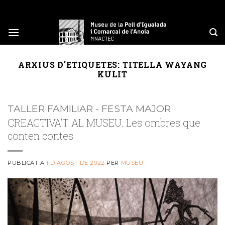
Skip
to
content
ARXIUS D'ETIQUETES:
TITELLA WAYANG
KULIT
TALLER FAMILIAR - FESTA MAJOR
CREACTIVA’T AL MUSEU. Les ombres que
conten contes
PUBLICAT A
1 D'AGOST DE 2022
PER
MUSEU