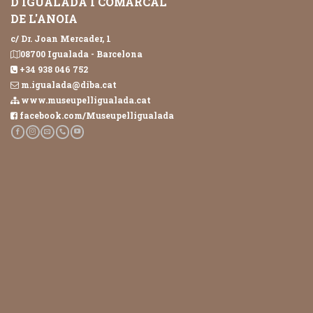
D'IGUALADA I COMARCAL
DE L'ANOIA
c/ Dr. Joan Mercader, 1
08700 Igualada - Barcelona
+34 938 046 752
m.igualada@diba.cat
www.museupelligualada.cat
facebook.com/Museupelligualada