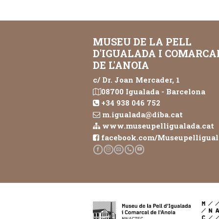
MUSEU DE LA PELL
D'IGUALADA I COMARCA
DE L'ANOIA
c/ Dr. Joan Mercader, 1
08700 Igualada - Barcelona
+34 938 046 752
m.igualada@diba.cat
www.museupelligualada.cat
facebook.com/Museupelligua