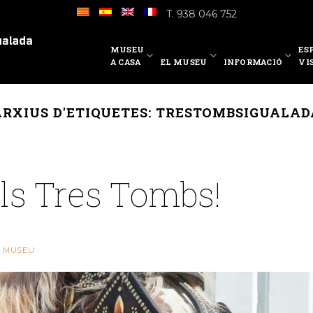
T. 938 046 752
MUSEU
ES
A CASA
EL MUSEU
INFORMACIÓ
VI
ARXIUS D'ETIQUETES:
TRESTOMBSIGUALAD
els Tres Tombs!
R
MUSEU