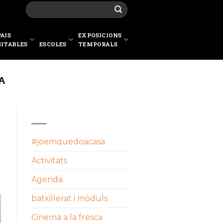
PAIS
EXPOSICIONS
SITABLES
ESCOLES
TEMPORALS
A
CATEGORIES
#joemquedoacasa
Activitats
Agenda
batxillerat i mòduls
Cinema a la fresca