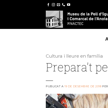
Skip
to
content
Cultura i lleure en família
Prepara’t p
PUBLICAT A
19 DE DESEMBRE DE 2018
PE