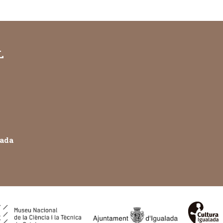
L
lada