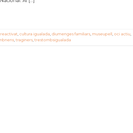
Nacional. Al […]
reactivat
,
cultura igualada
,
diumenges familiars
,
museupell
,
oci actiu
,
mbnens
,
traginers
,
trestombsigualada