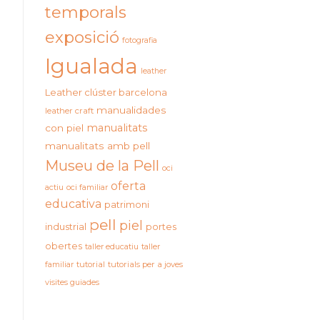
temporals
exposició
fotografia
Igualada
leather
Leather clúster barcelona
manualidades
leather craft
manualitats
con piel
manualitats amb pell
Museu de la Pell
oci
oferta
actiu
oci familiar
educativa
patrimoni
pell
piel
industrial
portes
obertes
taller educatiu
taller
familiar
tutorial
tutorials per a joves
visites guiades