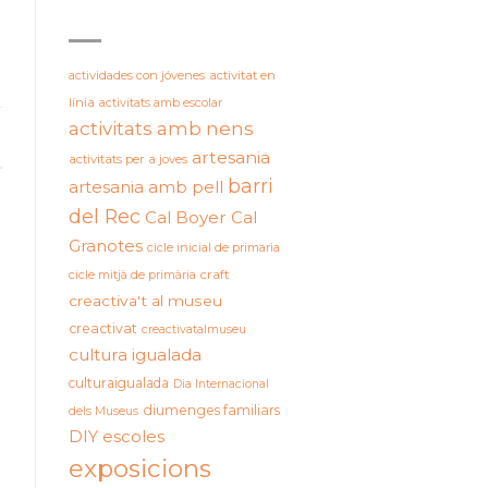
ETIQUETES
actividades con jóvenes
activitat en
línia
activitats amb escolar
activitats amb nens
artesania
activitats per a joves
barri
artesania amb pell
del Rec
Cal Boyer
Cal
Granotes
cicle inicial de primaria
cicle mitjà de primària
craft
creactiva't al museu
creactivat
creactivatalmuseu
cultura igualada
culturaigualada
Dia Internacional
diumenges familiars
dels Museus
DIY
escoles
exposicions