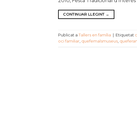
2010, Festa Tradicional d’Interès 
CONTINUAR LLEGINT
→
Publicat a
Tallers en família
|
Etiquetat
c
oci familiar
,
quefemalsmuseus
,
quefera