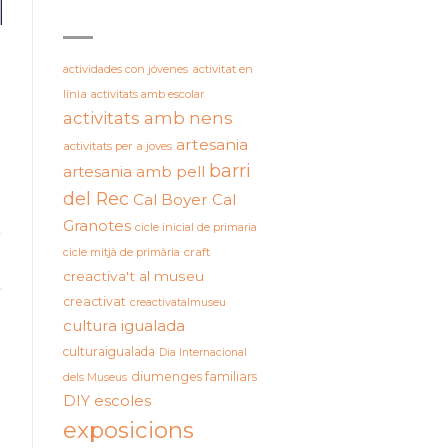
ETIQUETES
actividades con jóvenes
activitat en
línia
activitats amb escolar
e
activitats amb nens
artesania
activitats per a joves
barri
artesania amb pell
del Rec
Cal Boyer
Cal
Granotes
cicle inicial de primaria
cicle mitjà de primària
craft
creactiva't al museu
creactivat
creactivatalmuseu
cultura igualada
culturaigualada
Dia Internacional
diumenges familiars
dels Museus
DIY
escoles
exposicions