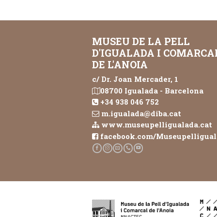
MUSEU DE LA PELL
D'IGUALADA I COMARCA
DE L'ANOIA
c/ Dr. Joan Mercader, 1
08700 Igualada - Barcelona
+34 938 046 752
m.igualada@diba.cat
www.museupelligualada.cat
facebook.com/Museupelligua