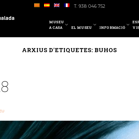
T. 938 046 752
MUSEU
ES
A CASA
EL MUSEU
INFORMACIÓ
VI
ARXIUS D'ETIQUETES:
BUHOS
18
EU