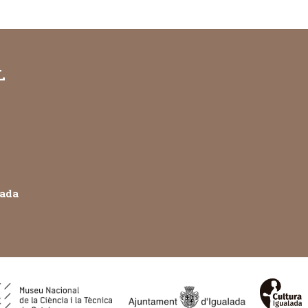
L
lada