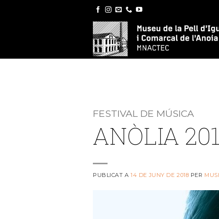
Skip
to
content
FESTIVAL DE MÚSICA
ANÒLIA 20
PUBLICAT A
14 DE JUNY DE 2018
PER
MUS