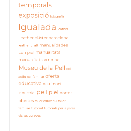
temporals
exposició
fotografia
Igualada
leather
Leather clúster barcelona
manualidades
leather craft
manualitats
con piel
manualitats amb pell
Museu de la Pell
oci
oferta
actiu
oci familiar
educativa
patrimoni
pell
piel
industrial
portes
obertes
taller educatiu
taller
familiar
tutorial
tutorials per a joves
visites guiades