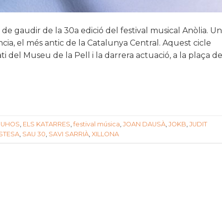
de gaudir de la 30a edició del festival musical Anòlia. Un
ncia, el més antic de la Catalunya Central. Aquest cicle
ti del Museu de la Pell i la darrera actuació, a la plaça d
BUHOS
,
ELS KATARRES
,
festival música
,
JOAN DAUSÀ
,
JOKB
,
JUDIT
STESA
,
SAU 30
,
SAVI SARRIÀ
,
XILLONA