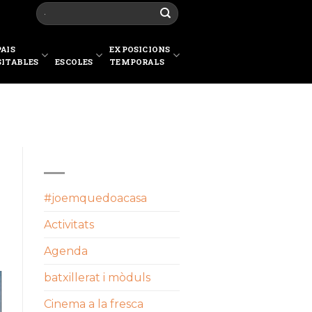
PAIS
EXPOSICIONS
SITABLES
ESCOLES
TEMPORALS
CATEGORIES
#joemquedoacasa
Activitats
Agenda
batxillerat i mòduls
Cinema a la fresca