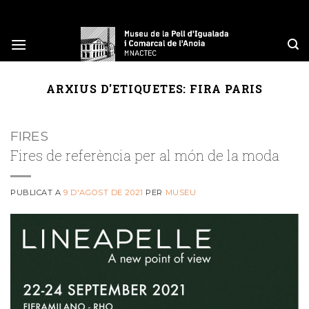
Skip
to
content
ARXIUS D'ETIQUETES:
FIRA PARIS
FIRES
Fires de referència per al món de la moda
PUBLICAT A
9 D'AGOST DE 2021
PER
MUSEU