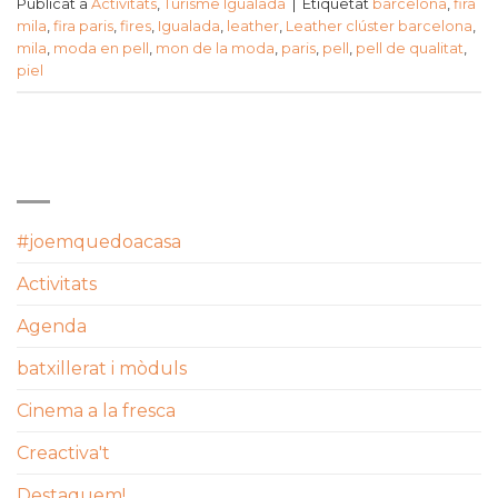
Publicat a
Activitats
,
Turisme Igualada
|
Etiquetat
barcelona
,
fira
mila
,
fira paris
,
fires
,
Igualada
,
leather
,
Leather clúster barcelona
,
mila
,
moda en pell
,
mon de la moda
,
paris
,
pell
,
pell de qualitat
,
piel
CATEGORIES
#joemquedoacasa
Activitats
Agenda
batxillerat i mòduls
Cinema a la fresca
Creactiva't
Destaquem!