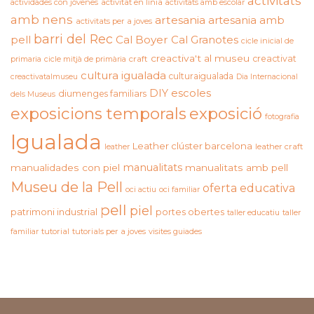
activitats
actividades con jóvenes
activitat en línia
activitats amb escolar
amb nens
artesania
artesania amb
activitats per a joves
barri del Rec
pell
Cal Boyer
Cal Granotes
cicle inicial de
creactiva't al museu
creactivat
primaria
cicle mitjà de primària
craft
cultura igualada
culturaigualada
creactivatalmuseu
Dia Internacional
DIY
escoles
diumenges familiars
dels Museus
exposicions temporals
exposició
fotografia
Igualada
Leather clúster barcelona
leather craft
leather
manualitats
manualidades con piel
manualitats amb pell
Museu de la Pell
oferta educativa
oci actiu
oci familiar
pell
piel
patrimoni industrial
portes obertes
taller educatiu
taller
familiar
tutorial
tutorials per a joves
visites guiades