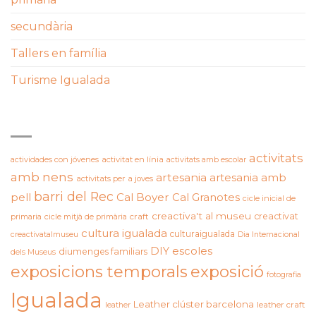
secundària
Tallers en família
Turisme Igualada
ETIQUETES
activitats
actividades con jóvenes
activitat en línia
activitats amb escolar
amb nens
artesania
artesania amb
activitats per a joves
barri del Rec
pell
Cal Boyer
Cal Granotes
cicle inicial de
creactiva't al museu
creactivat
primaria
cicle mitjà de primària
craft
cultura igualada
culturaigualada
creactivatalmuseu
Dia Internacional
DIY
escoles
diumenges familiars
dels Museus
exposicions temporals
exposició
fotografia
Igualada
Leather clúster barcelona
leather craft
leather