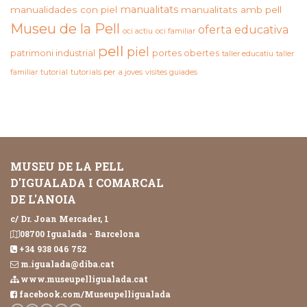
manualitats
manualidades con piel
manualitats amb pell
Museu de la Pell
oferta educativa
oci actiu
oci familiar
pell
piel
patrimoni industrial
portes obertes
taller educatiu
taller
familiar
tutorial
tutorials per a joves
visites guiades
MUSEU DE LA PELL
D'IGUALADA I COMARCAL
DE L'ANOIA
c/ Dr. Joan Mercader, 1
08700 Igualada - Barcelona
+34 938 046 752
m.igualada@diba.cat
www.museupelligualada.cat
facebook.com/Museupelligualada