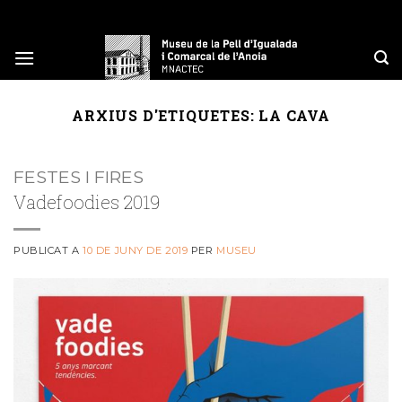
Skip
to
content
ARXIUS D'ETIQUETES:
LA CAVA
FESTES I FIRES
Vadefoodies 2019
PUBLICAT A
10 DE JUNY DE 2019
PER
MUSEU