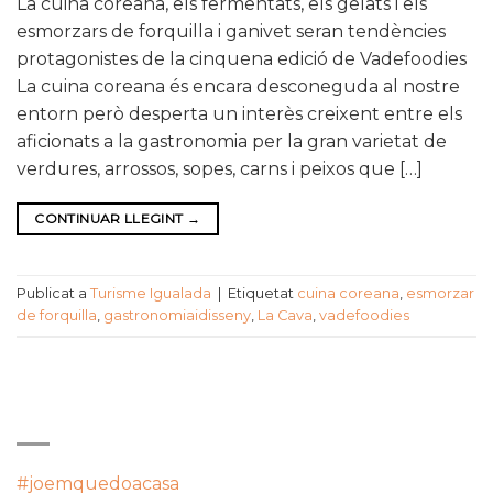
La cuina coreana, els fermentats, els gelats i els
esmorzars de forquilla i ganivet seran tendències
protagonistes de la cinquena edició de Vadefoodies
La cuina coreana és encara desconeguda al nostre
entorn però desperta un interès creixent entre els
aficionats a la gastronomia per la gran varietat de
verdures, arrossos, sopes, carns i peixos que […]
CONTINUAR LLEGINT
→
Publicat a
Turisme Igualada
|
Etiquetat
cuina coreana
,
esmorzar
de forquilla
,
gastronomiaidisseny
,
La Cava
,
vadefoodies
CATEGORIES
#joemquedoacasa