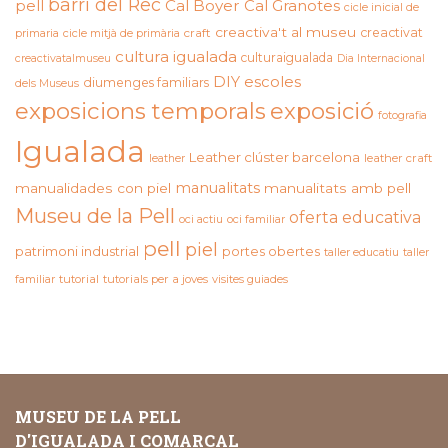
barri del Rec
pell
Cal Boyer
Cal Granotes
cicle inicial de
creactiva't al museu
creactivat
primaria
cicle mitjà de primària
craft
cultura igualada
culturaigualada
creactivatalmuseu
Dia Internacional
DIY
escoles
diumenges familiars
dels Museus
exposicions temporals
exposició
fotografia
Igualada
Leather clúster barcelona
leather craft
leather
manualitats
manualidades con piel
manualitats amb pell
Museu de la Pell
oferta educativa
oci actiu
oci familiar
pell
piel
patrimoni industrial
portes obertes
taller educatiu
taller
familiar
tutorial
tutorials per a joves
visites guiades
MUSEU DE LA PELL
D'IGUALADA I COMARCAL