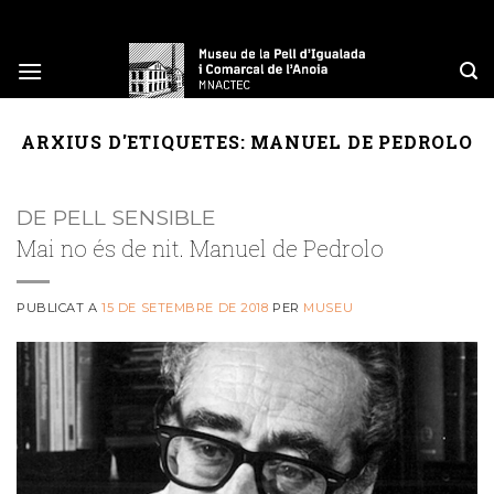
Skip
to
content
ARXIUS D'ETIQUETES:
MANUEL DE PEDROLO
DE PELL SENSIBLE
Mai no és de nit. Manuel de Pedrolo
PUBLICAT A
15 DE SETEMBRE DE 2018
PER
MUSEU