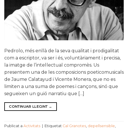
Pedrolo, més enllà de la seva qualitat i prodigalitat
com a escriptor, va ser i és, voluntàriament i precisa,
la imatge de l’intel·lectual compromès. Us
presentem una de les composicions poeticomusicals
de Jaume Calatayud i Vicente Monera, que no es
limiten a una suma de poemes i cançons, sinó que
segueixen un guió narratiu que […]
CONTINUAR LLEGINT
→
Publicat a
Activitats
|
Etiquetat
Cal Granotes
,
depellsensible
,