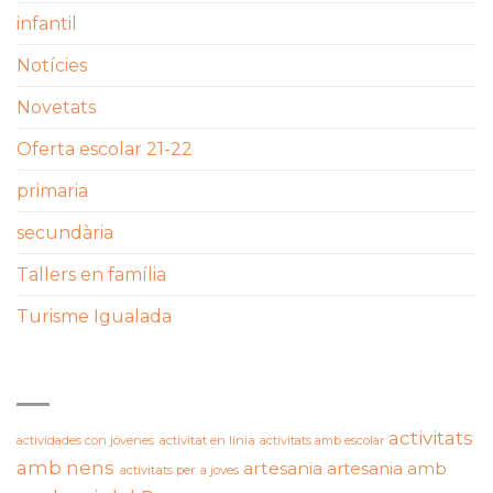
infantil
Notícies
Novetats
Oferta escolar 21-22
primaria
secundària
Tallers en família
Turisme Igualada
ETIQUETES
activitats
actividades con jóvenes
activitat en línia
activitats amb escolar
amb nens
artesania
artesania amb
activitats per a joves