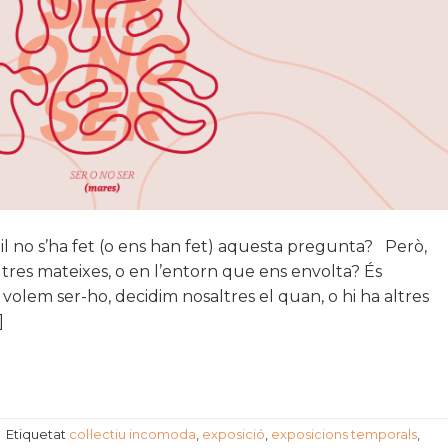
l no s’ha fet (o ens han fet) aquesta pregunta? Però,
ltres mateixes, o en l’entorn que ens envolta? És
i volem ser-ho, decidim nosaltres el quan, o hi ha altres
]
|
Etiquetat
col·lectiu incomoda
,
exposició
,
exposicions temporals
,