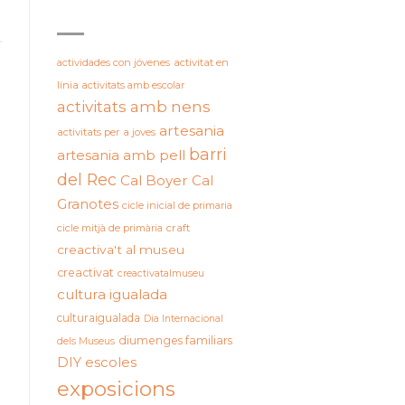
ETIQUETES
actividades con jóvenes
activitat en
línia
activitats amb escolar
activitats amb nens
artesania
activitats per a joves
barri
artesania amb pell
del Rec
Cal Boyer
Cal
Granotes
cicle inicial de primaria
cicle mitjà de primària
craft
creactiva't al museu
creactivat
creactivatalmuseu
cultura igualada
culturaigualada
Dia Internacional
diumenges familiars
dels Museus
DIY
escoles
exposicions