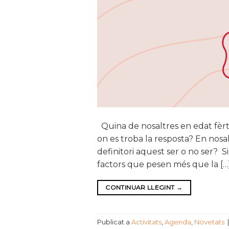
Quina de nosaltres en edat fèrti
on es troba la resposta? En nosa
definitori aquest ser o no ser? S
factors que pesen més que la […
CONTINUAR LLEGINT
→
Publicat a
Activitats
,
Agenda
,
Novetats