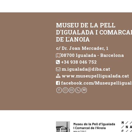
MUSEU DE LA PELL
D'IGUALADA I COMARCA
DE L'ANOIA
c/ Dr. Joan Mercader, 1
08700 Igualada - Barcelona
+34 938 046 752
m.igualada@diba.cat
www.museupelligualada.cat
facebook.com/Museupelligua