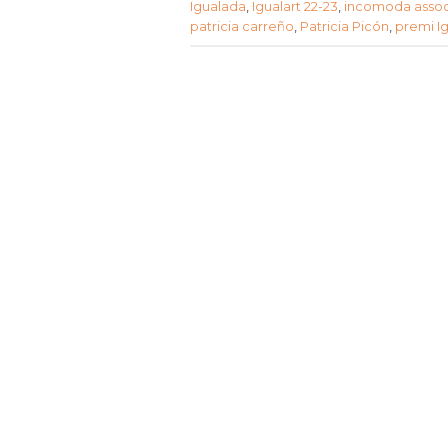
Igualada
,
Igualart 22-23
,
incomoda assoc
patricia carreño
,
Patricia Picón
,
premi I