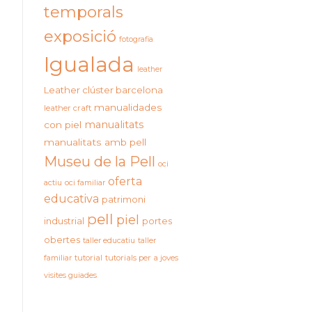
temporals
exposició
fotografia
Igualada
leather
Leather clúster barcelona
manualidades
leather craft
manualitats
con piel
manualitats amb pell
Museu de la Pell
oci
oferta
actiu
oci familiar
educativa
patrimoni
pell
piel
industrial
portes
obertes
taller educatiu
taller
familiar
tutorial
tutorials per a joves
visites guiades