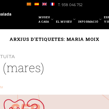
T. 938 046 752
MUSEU
ES
A CASA
EL MUSEU
INFORMACIÓ
VI
ARXIUS D'ETIQUETES:
MARIA MOIX
ATUÏTA
r (mares)
EU