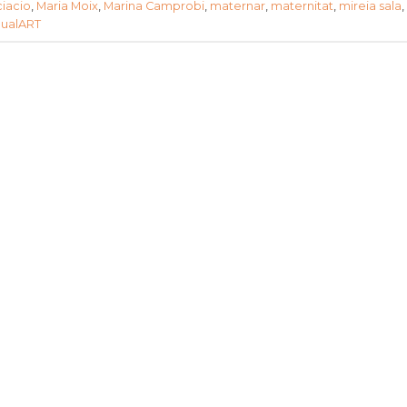
iacio
,
Maria Moix
,
Marina Camprobi
,
maternar
,
maternitat
,
mireia sala
,
gualART