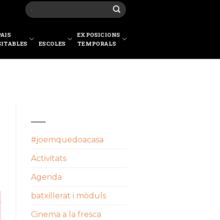
PAIS
EXPOSICIONS
SITABLES
ESCOLES
TEMPORALS
CATEGORIES
#joemquedoacasa
Activitats
Agenda
batxillerat i mòduls
Cinema a la fresca