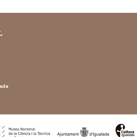
L
lada