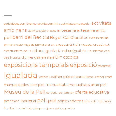
ETIQUETES
activitats
actividades con jóvenes
activitat en línia
activitats amb escolar
amb nens
artesania
artesania amb
activitats per a joves
barri del Rec
pell
Cal Boyer
Cal Granotes
cicle inicial de
creactiva't al museu
creactivat
primaria
cicle mitjà de primària
craft
cultura igualada
culturaigualada
creactivatalmuseu
Dia Internacional
DIY
escoles
diumenges familiars
dels Museus
exposicions temporals
exposició
fotografia
Igualada
Leather clúster barcelona
leather craft
leather
manualitats
manualidades con piel
manualitats amb pell
Museu de la Pell
oferta educativa
oci actiu
oci familiar
pell
piel
patrimoni industrial
portes obertes
taller educatiu
taller
familiar
tutorial
tutorials per a joves
visites guiades