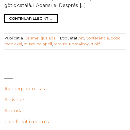
gòtic català. L’Abans i el Després. […]
CONTINUAR LLEGINT
→
Publicat a
Turisme Igualada
|
Etiquetat
Art
,
Conferència
,
gòtic
,
medieval
,
museudelapell
,
retaule
,
RosaAlcoy
,
rubió
CATEGORIES
#joemquedoacasa
Activitats
Agenda
batxillerat i mòduls