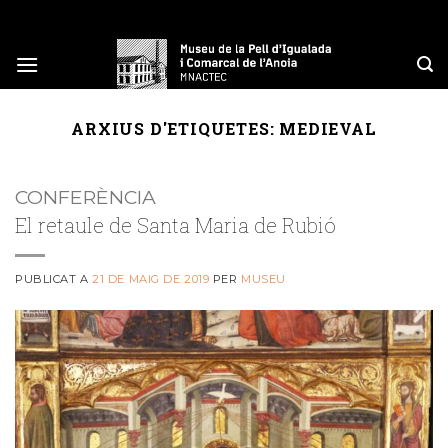
Skip
to
content
ARXIUS D'ETIQUETES:
MEDIEVAL
CONFERÈNCIA
El retaule de Santa Maria de Rubió
PUBLICAT A
21 DE MAIG DE 2019
PER
MUSEU